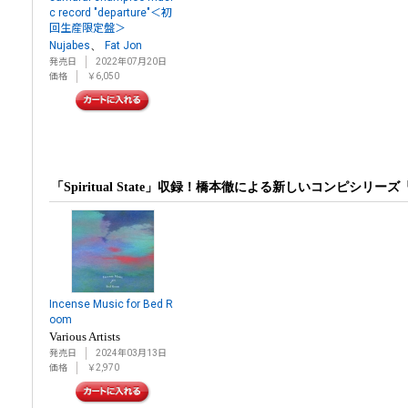
c record "departure"＜初
回生産限定盤＞
、
Nujabes
Fat Jon
発売日
2022年07月20日
価格
￥6,050
「Spiritual State」収録！橋本徹による新しいコンピシリーズ『Incen
Incense Music for Bed R
oom
Various Artists
発売日
2024年03月13日
価格
￥2,970