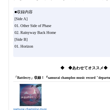
■収録内容
[Side A]
01. Other Side of Phase
02. Rainyway Back Home
[Side B]
01. Horizon
◆ ◆あわせてオススメ◆
「Battlecry」収録！『samurai champloo music record "de
samurai champloo musi