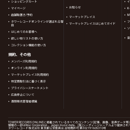
ショッピングカート
イ
お知らせ
マイページ
K
店舗取置き/予約
Mi
マーケットプレイス
タワーレコードオンラインが選ばれる理
フ
マーケットプレイスはじめてガイド
由
ソ
はじめてのお客様へ
音
欲しい物リストの使い方
コレクション機能の使い方
規約、その他
メンバーズ利用規約
オンライン利用規約
マーケットプレイス利用規約
特定商取引法に基づく表示
プライバシーステートメント
広告停止について
酒類販売管理者標識
TOWER RECORDS ONLINEに掲載されているすべてのコンテンツ(記事、画像、音声デ
情報の一部はRovi Corporation.、japan music data、(株)シーディージャーナルより提供
タワーレコード株式会社 東京都公安委員会 古物商許可 第302191605310号