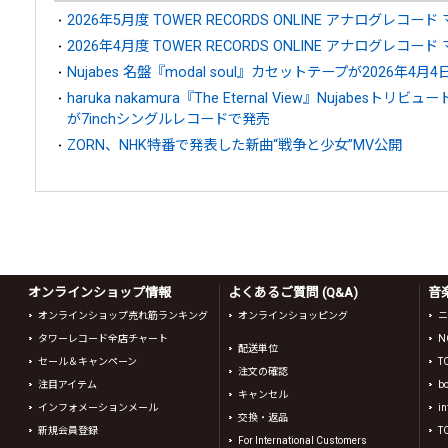
2026年5月度 TOWER RECORDS ONLINE アナログレコード
2026年4月度 TOWER RECORDS ONLINE アナログレコード
Nujabes 名盤『modal soul』カセットテープが2026年4月
haruka nakamura『The Eternal View』Nujabe
が7inchシングルレコードで発売
ZORN、NHK特番で発表した新曲“戦争と少女”MV公開
オンラインショップ情報
よくあるご質問 (Q&A)
音
オンラインショップ売れ筋ランキング
オンラインショッピング
ニ
タワーレコード全店チャート
N
配送単位
セール＆キャンペーン
T
注文の確認
注目アイテム
b
キャンセル
インフォメーションメール
in
交換・返品
新規会員登録
T
For International Customers