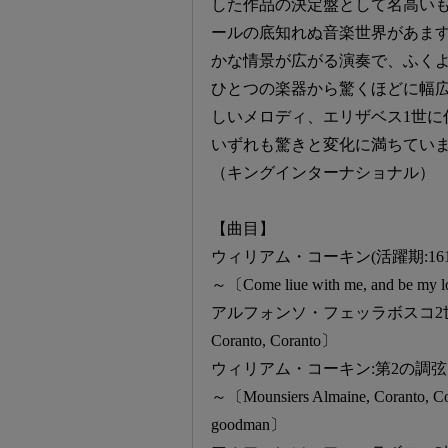
した作品の決定盤として名高い
ールの底知れぬ音楽世界があます
かな情景が広がる演奏で、ふく
ひとつの楽器から驚くほどに幅
しいメロディ、エリザベス1世に
いずれも驚きと変化に満ちてい
（キングインターナショナル）
【曲目】
ウィリアム・コーキン(活躍期:1610
～〔Come liue with me, and be my lo
アルフォンソ・フェッラボスコ2世(157
Coranto, Coranto〕
ウィリアム・コーキン:第2の調
～〔Mounsiers Almaine, Coranto, Cor
goodman〕