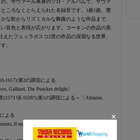
もの。サヴァール単身のソロ・アルバムで、サヴァ
ところなくとらえられた名録音です。1曲1曲、豊
よかな歌からリズミカルな舞曲のような作品まで、
広い音色と表現が広がります。コーキンの作品の美
仕えたフェッラボスコ2世の作品の深淵なる世界、
ます。
-1617):第2の調弦による
ve, Galliard, The Punckes delight〕
3 頃-1628?):第1の調弦による～〔Almaine,
弦による
anto, If my complaints, Whoope doe me no harme