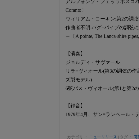
アルフォンソ・フェッラボスコ2世:第3の調弦
Coranto〕
ウィリアム・コーキン:第2の調弦による～〔P
作曲者不明:バグ=パイプの調弦
～〔A pointe, The Lanca-shire pipes,
【演奏】
ジョルディ・サヴァール
リラ=ヴィオール(第3の調弦の作
ズ製モデル)
6弦バス・ヴィオール(第1と第2の
【録音】
1979年4月、サン=ランベール・
カテゴリ ：
ニューリリース
| タグ ：
高