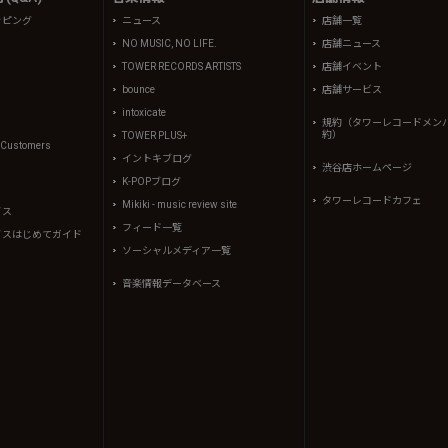
ッピング
ニュース
店舗一覧
NO MUSIC, NO LIFE.
店舗ニュース
TOWER RECORDS ARTISTS
店舗イベント
bounce
店舗サービス
intoxicate
規約（タワーレコードメン
約）
TOWER PLUS+
l Customers
イントキブログ
渋谷店ホームページ
K-POPブログ
タワーレコードカフェ
Mikiki - music review site
イス
フィード一覧
イスはじめてガイド
ソーシャルメディア一覧
音楽情報データベース