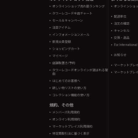
オンラインショップ売れ筋ランキング
オンラインショ
タワーレコード全店チャート
配送単位
セール＆キャンペーン
注文の確認
注目アイテム
キャンセル
インフォメーションメール
交換・返品
新規会員登録
For Internationa
ショッピングカート
お知らせ
マイページ
店舗取置き/予約
マーケットプレ
タワーレコードオンラインが選ばれる理
マーケットプレ
由
はじめてのお客様へ
欲しい物リストの使い方
コレクション機能の使い方
規約、その他
メンバーズ利用規約
オンライン利用規約
マーケットプレイス利用規約
特定商取引法に基づく表示