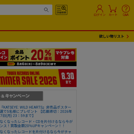
ログイン
カート
Q&A
欲しい物リスト
『KATSEYE: WILD HEARTS』非売品ポスター
選で5名様にプレゼント 【応募締切：2026年
17日(月) 23：59まで】
なくなったレコード・CDを片付けるなら今が
ンス！買取金額20％UPキャンペーン！！
なくなったレコードを片付けるなら今がチャ