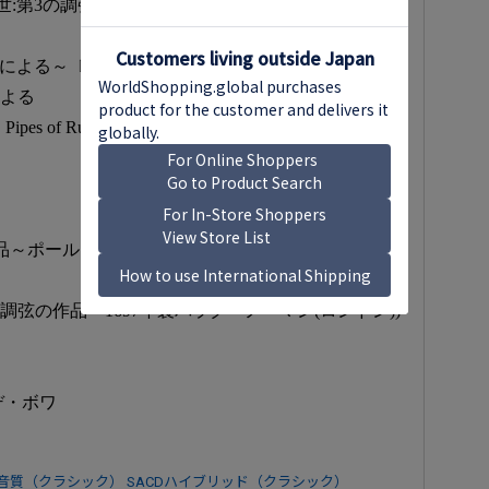
による～〔Almaine, Galliard, Coranto,
auin, Coranto, Walsingham〕
による
 Pipes of Rumsey, Kate of Bardie, [A Gig], A toye〕
品～ポール・J・ライヒリン作(1598年ジョン・ロー
調弦の作品～1697年製バラク・ノーマン(ロンドン))
デ・ボワ
音質（クラシック）
SACDハイブリッド（クラシック）