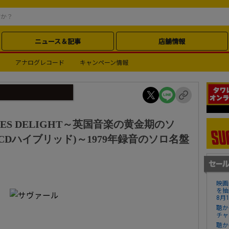
ニュース＆記事
店舗情報
アナログレコード
キャンペーン情報
KES DELIGHT～英国音楽の黄金期のソ
CDハイブリッド)～1979年録音のソロ名盤
映画
を抽
8月
聴か
チャ
聴か