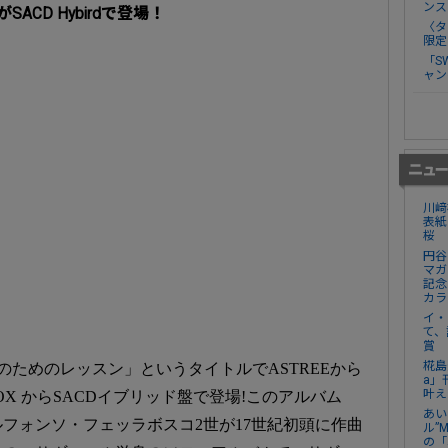
ンス
CD Hybirdで登場！
〈タ
限定
「S
ャン
川﨑
表紙
桜
円谷
マガ
記念
カラ
イ・
て、
賞
椛島
ルのためのレッスン」というタイトルでASTREEから
a」
叶え
OX からSACDイブリッド盤で登場!このアルバム
あい
フォンソ・フェッラボスコ2世が17世紀初頭に作曲
ル”
の「