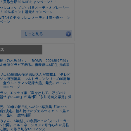
！買取金額20％UPキャンペーン！！
ワレコマケプレ〉対象オーディオプレーヤー
！10％ポイント還元キャンペーン
WITCH ON! タワレコ オーディオ祭～夏～」キ
ペーン
もっと見る
桜（乃木坂46）、「BOMB 2026年9月号」
＆巻頭グラビア飾る。裏表紙は6期生 長嶋凛
プロ60年間の作品詰め込んだ豪華本「テレビ
ジン特別編集 ウルトラマンシリーズ60周年
 全ウルトラマン記録大鑑」発売。オール・
ー300ページ
ラン、エッセイ集「声を出して、呼びかけ
話せばいいの」が第2回「永井荷風文学賞」受
光、30歳の節目刻んだ2nd写真集「Ortensi
刊行決定。憧れ続けたヴェネツィア リド島で
た一生に一度の撮影
みょん、6年越しの念願叶った“スーパーガー
MV公開。イルミネーションで形作られた男性
心臓」で歌う切ないロマンス