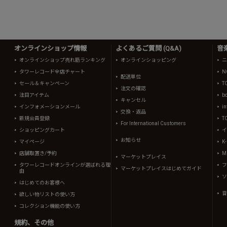
オンラインショップ情報
よくあるご質問 (Q&A)
音
オンラインショップ売れ筋ランキング
オンラインショッピング
ニ
タワーレコード全店チャート
N
配送単位
セール＆キャンペーン
T
注文の確認
注目アイテム
b
キャンセル
インフォメーションメール
in
交換・返品
新規会員登録
T
For International Customers
ショッピングカート
イ
お知らせ
マイページ
K
店舗取置き/予約
Mi
マーケットプレイス
タワーレコードオンラインが選ばれる理
フ
マーケットプレイスはじめてガイド
由
ソ
はじめてのお客様へ
音
欲しい物リストの使い方
コレクション機能の使い方
規約、その他