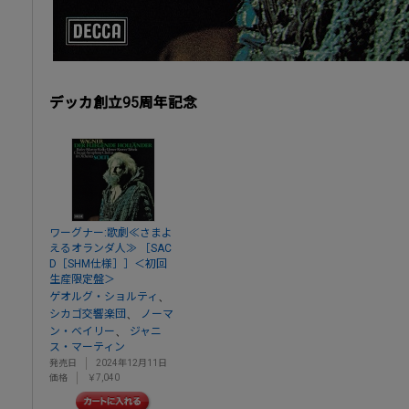
デッカ創立95周年記念
ワーグナー:歌劇≪さまよ
えるオランダ人≫ ［SAC
D［SHM仕様］］＜初回
生産限定盤＞
、
ゲオルグ・ショルティ
、
シカゴ交響楽団
ノーマ
、
ン・ベイリー
ジャニ
ス・マーティン
発売日
2024年12月11日
価格
￥7,040