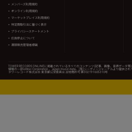
メンバーズ利用規約
オンライン利用規約
マーケットプレイス利用規約
特定商取引法に基づく表示
プライバシーステートメント
広告停止について
酒類販売管理者標識
TOWER RECORDS ONLINEに掲載されているすべてのコンテンツ(記事、画像、音声デ
情報の一部はRovi Corporation.、japan music data、(株)シーディージャーナルより提供
タワーレコード株式会社 東京都公安委員会 古物商許可 第302191605310号