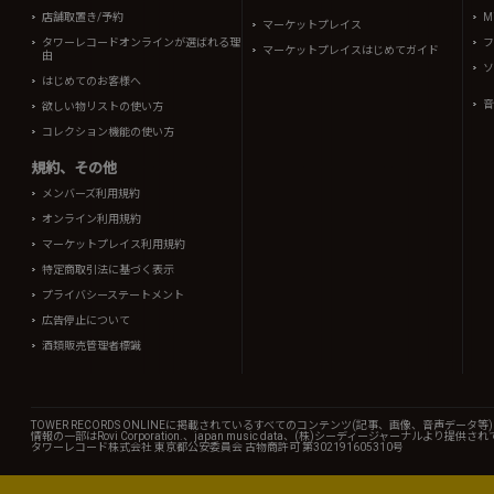
店舗取置き/予約
Mi
マーケットプレイス
タワーレコードオンラインが選ばれる理
フ
マーケットプレイスはじめてガイド
由
ソ
はじめてのお客様へ
音
欲しい物リストの使い方
コレクション機能の使い方
規約、その他
メンバーズ利用規約
オンライン利用規約
マーケットプレイス利用規約
特定商取引法に基づく表示
プライバシーステートメント
広告停止について
酒類販売管理者標識
TOWER RECORDS ONLINEに掲載されているすべてのコンテンツ(記事、画像、音声デ
情報の一部はRovi Corporation.、japan music data、(株)シーディージャーナルより提供
タワーレコード株式会社 東京都公安委員会 古物商許可 第302191605310号