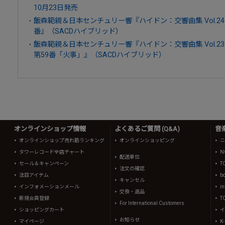
10月23日発売
飯森範親＆日本センチュリー響『ハイドン：交響曲集 Vol.24
番』（SACDハイブリッド）
飯森範親＆日本センチュリー響『ハイドン：交響曲集 Vol.2
第59番「火事」』（SACDハイブリッド）
オンラインショップ情報
よくあるご質問 (Q&A)
音
オンラインショップ売れ筋ランキング
オンラインショッピング
ニ
タワーレコード全店チャート
N
配送単位
セール＆キャンペーン
T
注文の確認
注目アイテム
b
キャンセル
インフォメーションメール
in
交換・返品
新規会員登録
T
For International Customers
ショッピングカート
イ
お知らせ
マイページ
K