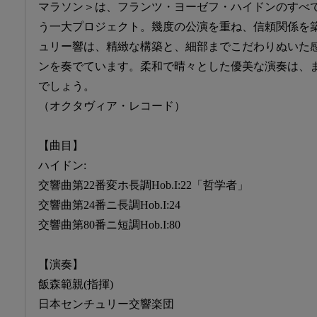
マラソン＞は、フランツ・ヨーゼフ・ハイドンのすべ
う一大プロジェクト。幾度の公演を重ね、信頼関係を
ュリー響は、精緻な構築と、細部までこだわりぬいた
ンを奏でています。柔和で晴々とした優美な演奏は、
でしょう。
（オクタヴィア・レコード）
【曲目】
ハイドン:
交響曲第22番変ホ長調Hob.I:22「哲学者」
交響曲第24番ニ長調Hob.I:24
交響曲第80番ニ短調Hob.I:80
【演奏】
飯森範親(指揮)
日本センチュリー交響楽団