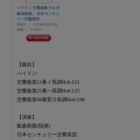
ハイドン:交響曲集 Vol.28
、
飯森範親
日本センチュ
リー交響楽団
発売日
2025年03月19日
価格
￥3,850
【曲目】
ハイドン:
交響曲第21番イ長調Hob.I:21
交響曲第25番ハ長調Hob.I:25
交響曲第98番変ロ長調Hob.I:98
【演奏】
飯森範親(指揮)
日本センチュリー交響楽団