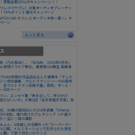
！買取金額20％UPキャンペーン！！
ワレコマケプレ〉対象オーディオプレーヤー
！10％ポイント還元キャンペーン
WITCH ON! タワレコ オーディオ祭～夏～」キ
ペーン
もっと見る
桜（乃木坂46）、「BOMB 2026年9月号」
＆巻頭グラビア飾る。裏表紙は6期生 長嶋凛
プロ60年間の作品詰め込んだ豪華本「テレビ
ジン特別編集 ウルトラマンシリーズ60周年
 全ウルトラマン記録大鑑」発売。オール・
ー300ページ
ラン、エッセイ集「声を出して、呼びかけ
話せばいいの」が第2回「永井荷風文学賞」受
光、30歳の節目刻んだ2nd写真集「Ortensi
刊行決定。憧れ続けたヴェネツィア リド島で
た一生に一度の撮影
みょん、6年越しの念願叶った“スーパーガー
MV公開。イルミネーションで形作られた男性
心臓」で歌う切ないロマンス