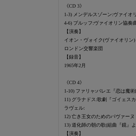
《CD 3》
1-3) メンデルスゾーン:ヴァイオ
4-6) ブルッフ:ヴァイオリン協奏曲
【演奏】
イオン・ヴォイク(ヴァイオリン)
ロンドン交響楽団
【録音】
1965年2月
《CD 4》
1-10) ファリャ:バレエ『恋は魔
11) グラナドス:歌劇『ゴイェ
ラヴェル:
12) 亡き王女のためのパヴァーヌ
13) 道化師の朝の歌(組曲『鏡』よ
【演奏】