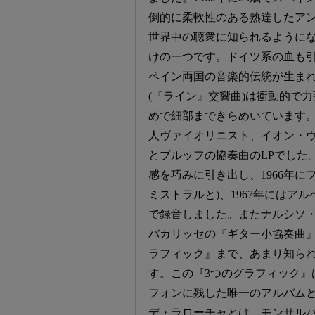
倒的に柔軟性のある熟達したアン
世界中の聴衆に知られるように
けの一つです。ドイツ系の血も
ペイン両国の音楽的伝統が生ま
(『ライン』交響曲)は衝動的で
めで細部まできらめいています。
人ヴァイオリニスト、イオン・
とブルッフの協奏曲のLPでした
感を巧みに引き出し、1966年
ミストラルと)、1967年には
で録音しました。またナルシソ
バカリッセの『ギター小協奏曲』
ラフィック』まで、あまり知ら
す。この『3つのグラフィック』
フォンに残した唯一のアルバム
デ・ラローチャとは、モンサル