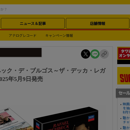
ニュース＆記事
店舗情報
アナログレコード
キャンペーン情報
ベック・デ・ブルゴス～ザ・デッカ・レガ
025年5月9日発売
映画
を抽
8月
聴か
チャ
聴か