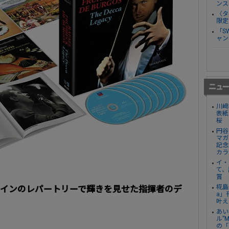
ンス
〈タ
限定
「S
ャン
川﨑
表紙
桜
円谷
マガ
記念
カラ
イ・
て、
賞
椛島
ペインのレパートリーで輝きを見せた指揮者のデ
a」
叶え
あい
ル”
の「