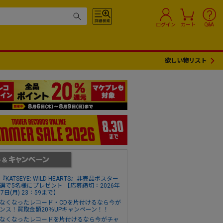
ログイン
カート
Q&A
欲しい物リスト
『KATSEYE: WILD HEARTS』非売品ポスター
選で5名様にプレゼント 【応募締切：2026年
17日(月) 23：59まで】
なくなったレコード・CDを片付けるなら今が
ンス！買取金額20％UPキャンペーン！！
なくなったレコードを片付けるなら今がチャ