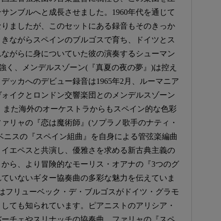
サンブルへと成長させました。1960年代を通じて
なりましたが、このセットにある録音もそのきっか
引きながらスペインのブルゴスで育ち、ドイツとス
れながらに身についていた彼の演奏するシューマン
力強く、メンデルスゾーン(『真夏の夜の夢』)は控え
デッカへのデビュー録音は1965年2月、ルーマニア
ヴォイクとロンドン交響楽団とのメンデルスゾーン
。また海外のオーケストラからもスペイン的な色彩
にファリャの『恋は魔術師』(ソプラノ歌手のナティ・
アルベニスの『スペイン組曲』を自身による管弦楽編曲
・イエペスと共演し、優雅さを求める新古典主義の
から、より冒険的なモーリス・オアナの『3つのグ
れていないギター協奏曲の多彩な魅力を伝えていま
はフリューベック・デ・ブルゴスがドイツ・グラモ
としても知られています。ピアニストのアリシア・
バーチェやスリナッチの協奏曲、ファリャの『スペ