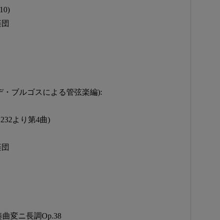
0)
楽団
デ・ブルゴスによる管弦楽編):
232より第4曲)
楽団
奏曲変ニ長調Op.38