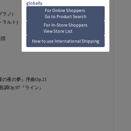
プラノ)
トラルト)
楽団
夏の夜の夢』序曲Op.21
長調Op.97『ライン』