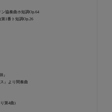
リン協奏曲ホ短調Op.64
第1番ト短調Op.26
術師』
スカス』より間奏曲
り第4曲)