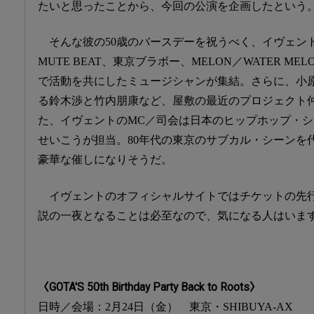
たいと思ったことから、今回の公演を企画したという
そんな彼の50歳のバースデーを祝うべく、イヴェントに
MUTE BEAT、東京ブラボー、MELON／WATER ME
で活動を共にしたミュージシャンが集結。さらに、小原礼や
る鈴木渉と竹内朋康など、屋敷の最近のプロジェクト
た、イヴェントのMC／司会は日本のヒップホップ・
せいこうが担当。80年代の東京のサブカル・シーンを
豪華な催しになりそうだ。
イヴェントのオフィシャルサイトではチケットの先
説の一夜となることは必至なので、気になる人はいます
〈GOTA'S 50th Birthday Party Back to Roots〉
日時／会場：2月24日（金） 東京・SHIBUYA-AX