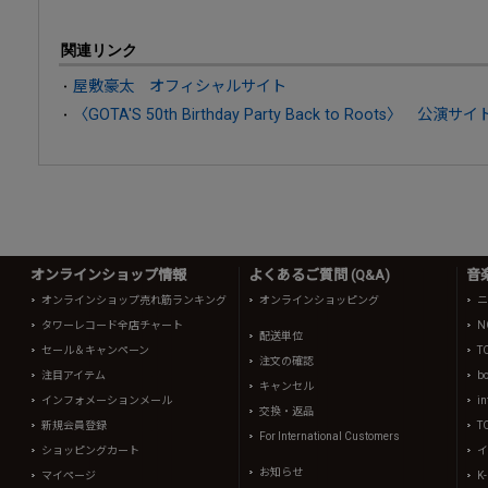
関連リンク
屋敷豪太 オフィシャルサイト
〈GOTA'S 50th Birthday Party Back to Roots〉 公演サイ
オンラインショップ情報
よくあるご質問 (Q&A)
音
オンラインショップ売れ筋ランキング
オンラインショッピング
ニ
タワーレコード全店チャート
N
配送単位
セール＆キャンペーン
T
注文の確認
注目アイテム
b
キャンセル
インフォメーションメール
in
交換・返品
新規会員登録
T
For International Customers
ショッピングカート
イ
お知らせ
マイページ
K