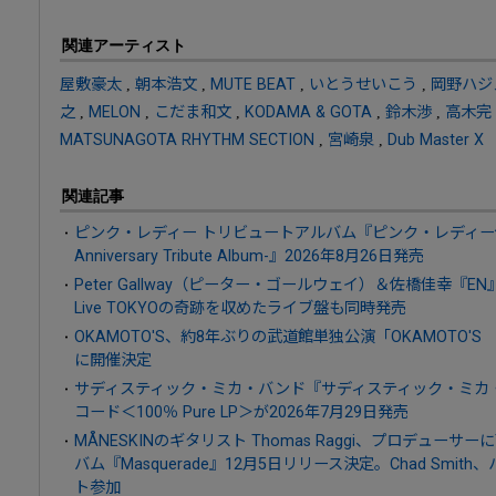
関連アーティスト
屋敷豪太
,
朝本浩文
,
MUTE BEAT
,
いとうせいこう
,
岡野ハジ
之
,
MELON
,
こだま和文
,
KODAMA & GOTA
,
鈴木渉
,
高木完
MATSUNAGOTA RHYTHM SECTION
,
宮崎泉
,
Dub Master X
関連記事
ピンク・レディー トリビュートアルバム『ピンク・レディー伝説 Now 
Anniversary Tribute Album-』2026年8月26日発売
Peter Gallway（ピーター・ゴールウェイ）＆佐橋佳幸『EN』
Live TOKYOの奇跡を収めたライブ盤も同時発売
OKAMOTO'S、約8年ぶりの武道館単独公演「OKAMOTO'S OK
に開催決定
サディスティック・ミカ・バンド『サディスティック・ミカ
コード＜100％ Pure LP＞が2026年7月29日発売
MÅNESKINのギタリスト Thomas Raggi、プロデューサーに
バム『Masquerade』12月5日リリース決定。Chad Smi
ト参加