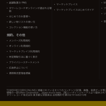
店舗取置き/予約
Mi
マーケットプレイス
タワーレコードオンラインが選ばれる理
フ
マーケットプレイスはじめてガイド
由
ソ
はじめてのお客様へ
音
欲しい物リストの使い方
コレクション機能の使い方
規約、その他
メンバーズ利用規約
オンライン利用規約
マーケットプレイス利用規約
特定商取引法に基づく表示
プライバシーステートメント
広告停止について
酒類販売管理者標識
TOWER RECORDS ONLINEに掲載されているすべてのコンテンツ(記事、画像、音声デ
情報の一部はRovi Corporation.、japan music data、(株)シーディージャーナルより提供
タワーレコード株式会社 東京都公安委員会 古物商許可 第302191605310号