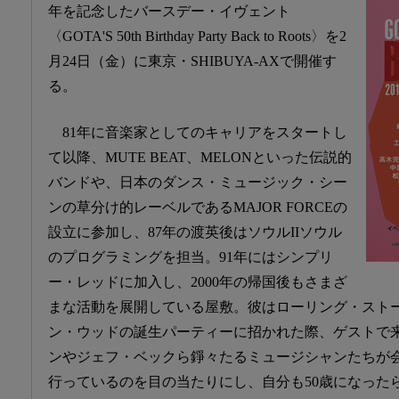
年を記念したバースデー・イヴェント
〈GOTA'S 50th Birthday Party Back to Roots〉を2
月24日（金）に東京・SHIBUYA-AXで開催す
る。
81年に音楽家としてのキャリアをスタートし
て以降、MUTE BEAT、MELONといった伝説的
バンドや、日本のダンス・ミュージック・シー
ンの草分け的レーベルであるMAJOR FORCEの
設立に参加し、87年の渡英後はソウルIIソウル
のプログラミングを担当。91年にはシンプリ
ー・レッドに加入し、2000年の帰国後もさまざ
まな活動を展開している屋敷。彼はローリング・スト
ン・ウッドの誕生パーティーに招かれた際、ゲストで
ンやジェフ・ベックら錚々たるミュージシャンたちが
行っているのを目の当たりにし、自分も50歳になった