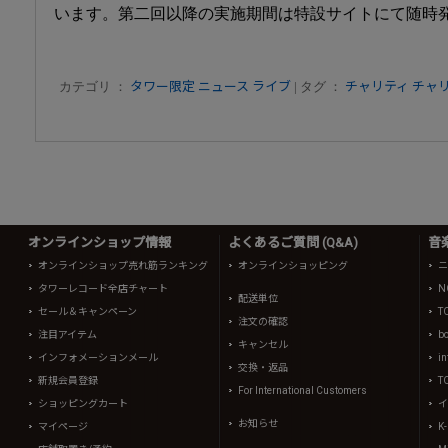
います。第二回以降の実施期間は特設サイトにて随時
カテゴリ ：
タワー限定
ニュース
ライブ
| タグ ：
チャリティ
チャ
オンラインショップ情報
よくあるご質問 (Q&A)
音
オンラインショップ売れ筋ランキング
オンラインショッピング
ニ
タワーレコード全店チャート
N
配送単位
セール＆キャンペーン
T
注文の確認
注目アイテム
b
キャンセル
インフォメーションメール
in
交換・返品
新規会員登録
T
For International Customers
ショッピングカート
イ
お知らせ
マイページ
K