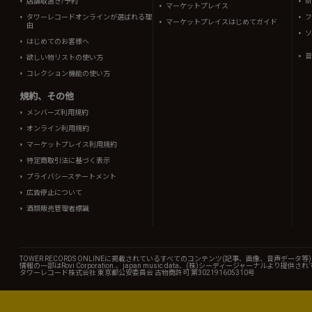
店舗取置き/予約
Mi
マーケットプレイス
タワーレコードオンラインが選ばれる理
フ
マーケットプレイスはじめてガイド
由
ソ
はじめてのお客様へ
音
欲しい物リストの使い方
コレクション機能の使い方
規約、その他
メンバーズ利用規約
オンライン利用規約
マーケットプレイス利用規約
特定商取引法に基づく表示
プライバシーステートメント
広告停止について
酒類販売管理者標識
TOWER RECORDS ONLINEに掲載されているすべてのコンテンツ(記事、画像、音声デ
情報の一部はRovi Corporation.、japan music data、(株)シーディージャーナルより提供
タワーレコード株式会社 東京都公安委員会 古物商許可 第302191605310号