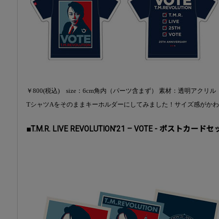
￥800(税込) size：6cm角内（パーツ含まず） 素材：透明アク
TシャツAをそのままキーホルダーにしてみました！サイズ感がか
■T.M.R. LIVE REVOLUTION’21 – VOTE - ポストカード