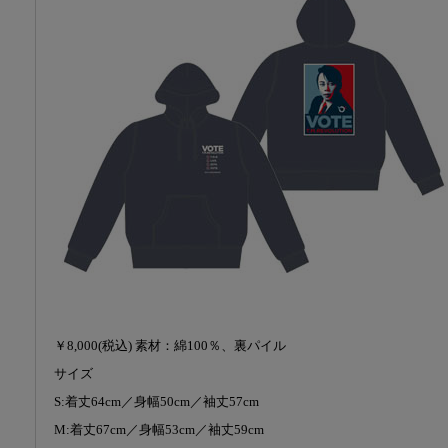
￥8,000(税込) 素材：綿100％、裏パイル
サイズ
S:着丈64cm／身幅50cm／袖丈57cm
M:着丈67cm／身幅53cm／袖丈59cm