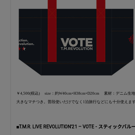
￥4,500(税込) size：約W40cm×H38cm×D20cm 素材：デニ
大きなマチつき。普段使いだけでなく1泊旅行などにも十分使えま
■T.M.R. LIVE REVOLUTION’21 – VOTE - スティックバ