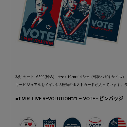
3枚1セット ￥500(税込) size：10cm×14.8cm（郵便ハガキサイズ
キービジュアルをメインに3種類のポストカードが入っています。
■T.M.R. LIVE REVOLUTION’21 – VOTE - ピンバッジ