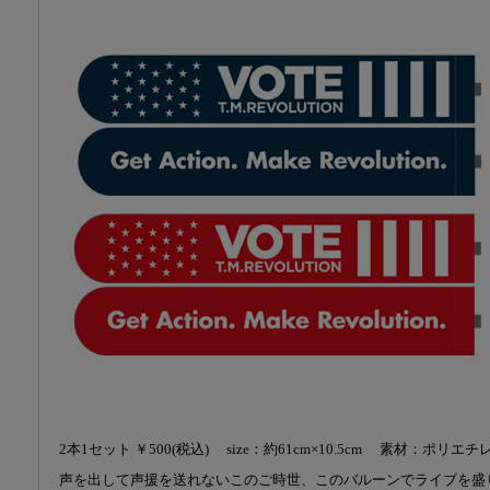
2本1セット ￥500(税込) size：約61cm×10.5cm 素材：ポリエチ
声を出して声援を送れないこのご時世、このバルーンでライブを盛