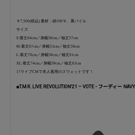
￥7,500(税込) 素材：綿100％、裏パイル
サイズ
S:着丈64cm／身幅50cm／袖丈57cm
M:着丈67cm／身幅53cm／袖丈59cm
L:着丈70cm／身幅56cm／袖丈61cm
XL:着丈74cm／身幅59cm／袖丈63cm
17ライブCMで本人着用のスウェットです！
■T.M.R. LIVE REVOLUTION’21 – VOTE - フーディー NAVY