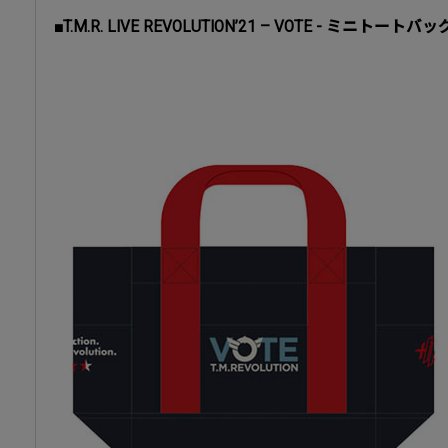
■T.M.R. LIVE REVOLUTION’21 – VOTE - ミニトートバッ