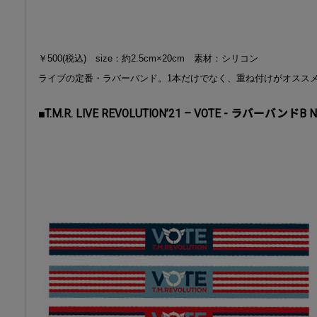
￥500(税込) size：約2.5cm×20cm 素材：シリコン
ライブの定番・ラバーバンド。1本だけでなく、重ね付けがオスス
■T.M.R. LIVE REVOLUTION’21 – VOTE - ラバーバンドB 