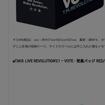
￥5,000(税込) size：約W37cm×H25cm×D25cm 素材：綿80％
デニム生地の収納ケース。サイドのラベルには中に入れた物をメモ
■T.M.R. LIVE REVOLUTION’21 – VOTE - 党員バッジ RED