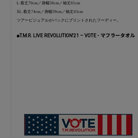
L:着丈70cm／身幅56cm／袖丈61cm
XL:着丈74cm／身幅59cm／袖丈63cm
ツアービジュアルがバックにプリントされたフーディー。
■T.M.R. LIVE REVOLUTION’21 – VOTE - マフラータオル