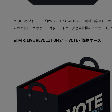
￥3,000(税込) size：約W25cm×H23cm×D12cm 素材：綿80％
内ポケット・外ポケット付きトートバッグと同仕様のミニサイズ。
■T.M.R. LIVE REVOLUTION’21 – VOTE - 収納ケース