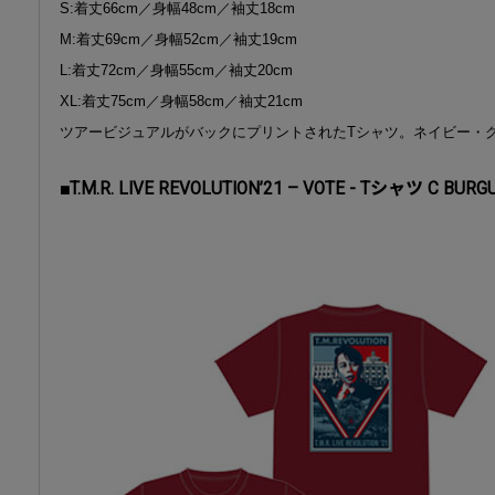
S:着丈66cm／身幅48cm／袖丈18cm
M:着丈69cm／身幅52cm／袖丈19cm
L:着丈72cm／身幅55cm／袖丈20cm
XL:着丈75cm／身幅58cm／袖丈21cm
ツアービジュアルがバックにプリントされたTシャツ。ネイビー・
■T.M.R. LIVE REVOLUTION’21 – VOTE - Tシャツ C BUR