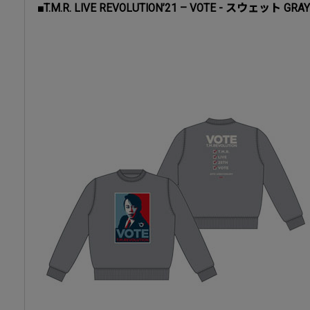
■T.M.R. LIVE REVOLUTION’21 – VOTE - スウェット GRAY