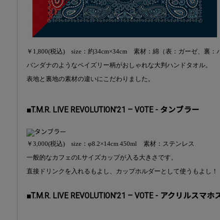
￥1,800(税込) size：約34cm×34cm 素材：綿（表：ガーゼ、裏
バンダナのようなペイズリー柄がおしゃれな大判ハンドタオル。
表地と裏地の素材の違いにこだわりました。
■T.M.R. LIVE REVOLUTION’21 – VOTE - タンブラー
￥3,000(税込) size：φ8.2×14cm 450ml 素材：ステンレス
一般的なカフェのLサイズカップが入る大きさです。
直接ドリンクを入れるもよし、カップホルダーとして使うもよし！
■T.M.R. LIVE REVOLUTION’21 – VOTE - アクリルス