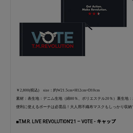
￥2,800(税込) size：約W21.5cm×H12cm×D10cm
素材：表生地：デニム生地（綿80％、ポリエステル20％）裏生地：
便利に使えるポーチは必需品！大人用不織布マスクもしっかり収納
■T.M.R. LIVE REVOLUTION’21 – VOTE - キャップ