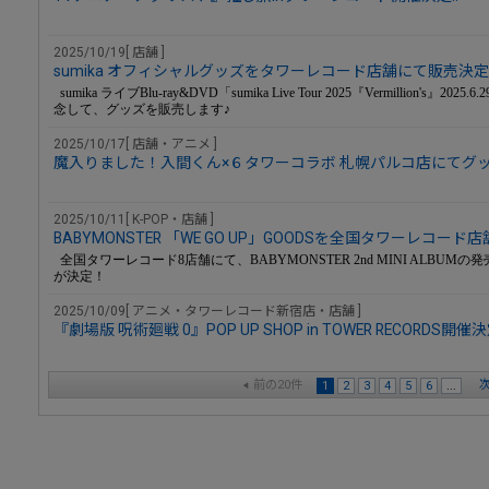
2025/10/19[ 店舗 ]
sumika オフィシャルグッズをタワーレコード店舗にて販売決
sumika ライブBlu-ray&DVD「sumika Live Tour 2025『Vermillion's』202
念して、グッズを販売します♪
2025/10/17[ 店舗・アニメ ]
魔入りました！入間くん×６タワーコラボ 札幌パルコ店にてグ
2025/10/11[ K-POP・店舗 ]
BABYMONSTER 「WE GO UP」GOODSを全国タワーレコー
全国タワーレコード8店舗にて、BABYMONSTER 2nd MINI ALB
が決定！
2025/10/09[ アニメ・タワーレコード新宿店・店舗 ]
『劇場版 呪術廻戦 0』POP UP SHOP in TOWER RECORDS開催決定
前の20件
次
1
2
3
4
5
6
...