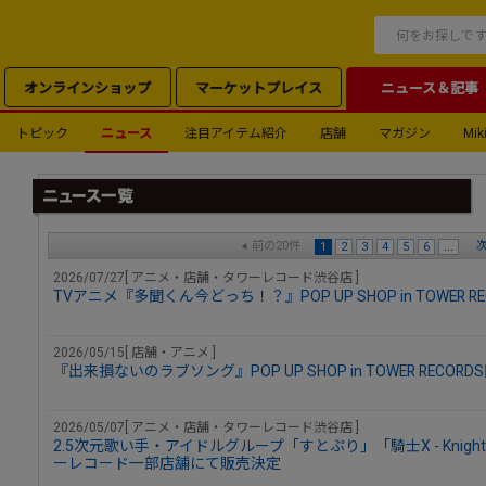
オンラインショップ
マーケットプレイス
ニュース＆記事
トピック
ニュース
注目アイテム紹介
店舗
マガジン
Miki
前の20件
次
1
2
3
4
5
6
...
2026/07/27[ アニメ・店舗・タワーレコード渋谷店 ]
TVアニメ『多聞くん今どっち！？』POP UP SHOP in TOWER R
2026/05/15[ 店舗・アニメ ]
『出来損ないのラブソング』POP UP SHOP in TOWER RECOR
2026/05/07[ アニメ・店舗・タワーレコード渋谷店 ]
2.5次元歌い手・アイドルグループ「すとぷり」「騎士X - Knigh
ーレコード一部店舗にて販売決定