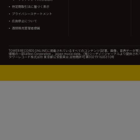
特定商取引法に基づく表示
プライバシーステートメント
広告停止について
酒類販売管理者標識
TOWER RECORDS ONLINEに掲載されているすべてのコンテンツ(記事、画像、音声デ
情報の一部はRovi Corporation.、japan music data、(株)シーディージャーナルより提供
タワーレコード株式会社 東京都公安委員会 古物商許可 第302191605310号