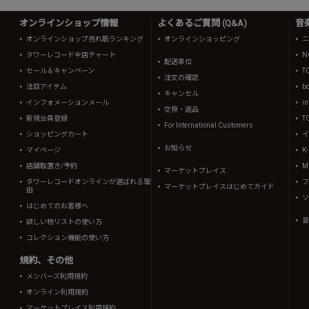
オンラインショップ情報
よくあるご質問 (Q&A)
音
オンラインショップ売れ筋ランキング
オンラインショッピング
ニ
タワーレコード全店チャート
N
配送単位
セール＆キャンペーン
T
注文の確認
注目アイテム
b
キャンセル
インフォメーションメール
in
交換・返品
新規会員登録
T
For International Customers
ショッピングカート
イ
お知らせ
マイページ
K
店舗取置き/予約
Mi
マーケットプレイス
タワーレコードオンラインが選ばれる理
フ
マーケットプレイスはじめてガイド
由
ソ
はじめてのお客様へ
音
欲しい物リストの使い方
コレクション機能の使い方
規約、その他
メンバーズ利用規約
オンライン利用規約
マーケットプレイス利用規約