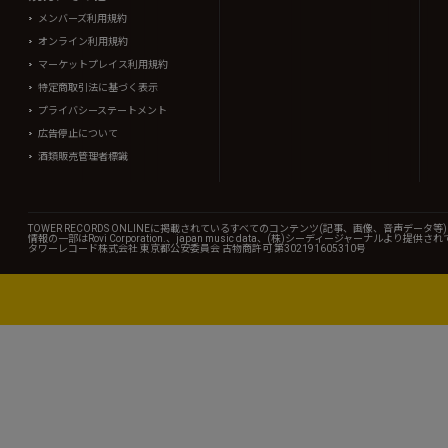
メンバーズ利用規約
オンライン利用規約
マーケットプレイス利用規約
特定商取引法に基づく表示
プライバシーステートメント
広告停止について
酒類販売管理者標識
TOWER RECORDS ONLINEに掲載されているすべてのコンテンツ(記事、画像、音声デ
情報の一部はRovi Corporation.、japan music data、(株)シーディージャーナルより提供
タワーレコード株式会社 東京都公安委員会 古物商許可 第302191605310号