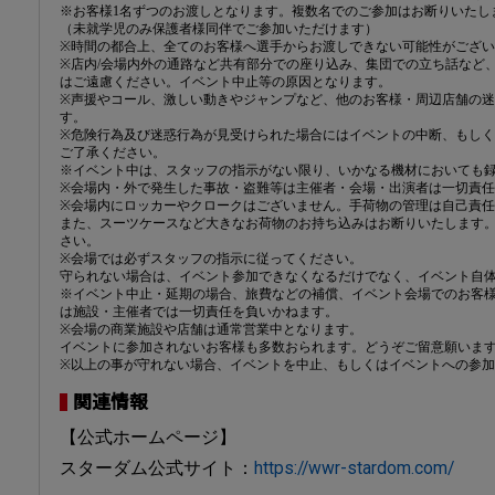
※お客様1名ずつのお渡しとなります。複数名でのご参加はお断りいたし
（未就学児のみ保護者様同伴でご参加いただけます）
※時間の都合上、全てのお客様へ選手からお渡しできない可能性がござ
※店内/会場内外の通路など共有部分での座り込み、集団での立ち話など
はご遠慮ください。イベント中止等の原因となります。
※声援やコール、激しい動きやジャンプなど、他のお客様・周辺店舗の
す。
※危険行為及び迷惑行為が見受けられた場合にはイベントの中断、もし
ご了承ください。
※イベント中は、スタッフの指示がない限り、いかなる機材においても録
※会場内・外で発生した事故・盗難等は主催者・会場・出演者は一切責
※会場内にロッカーやクロークはございません。手荷物の管理は自己責
また、スーツケースなど大きなお荷物のお持ち込みはお断りいたします
さい。
※会場では必ずスタッフの指示に従ってください。
守られない場合は、イベント参加できなくなるだけでなく、イベント自
※イベント中止・延期の場合、旅費などの補償、イベント会場でのお客
は施設・主催者では一切責任を負いかねます。
※会場の商業施設や店舗は通常営業中となります。
イベントに参加されないお客様も多数おられます。どうぞご留意願いま
※以上の事が守れない場合、イベントを中止、もしくはイベントへの参
関連情報
【公式ホームページ】
スターダム公式サイト：
https://wwr-stardom.com/