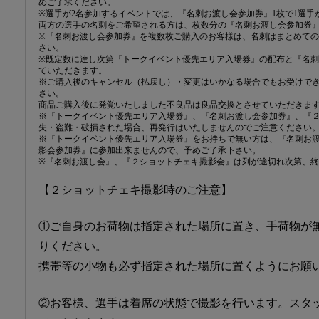
めご了承ください。
※選手が2名参加するイベントでは、『名刺お渡し会参加券』1枚で1選手
両方の選手の名刺をご希望される方は、枚数分の『名刺お渡し会参加券
※『名刺お渡し会参加券』を複数枚ご購入のお客様は、名刺はまとめて
さい。
※既定数に達し次第『トークイベント優先エリア入場券』の配布と『名
ていただきます。
※ご購入後のキャンセル（払戻し）・変更はいかなる場合でもお受けで
さい。
商品ご購入後に発覚いたしました不良品は良品交換とさせていただきま
※『トークイベント優先エリア入場券』、『名刺お渡し会参加券』、『
失・盗難・破損された場合、再発行はいたしませんのでご注意ください
※『トークイベント優先エリア入場券』をお持ちで無い方は、『名刺お
影会参加券』に参加出来ませんので、予めご了承下さい。
※『名刺お渡し会』、『２ショットチェキ撮影会』は列が途切れ次第、
【２ショットチェキ撮影時のご注意】
①ご自身のお荷物は指定された場所に置き、手荷物が
りください。
携帯等の小物も必ず指定された場所に置くようにお願
②お客様、選手は着席の状態で撮影を行います。スタ