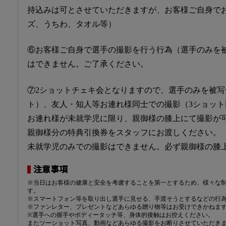
持込みは可とさせていただきますが、お客様ご自身で
ズ、うちわ、タオル等）
⑥お客様ご自身で選手の撮影を行う行為（選手のみを
はできません。ご了承ください。
⑦2ショットチェキ会となりますので、選手のみを被写
ト）、友人・知人等お連れ様同士での撮影（3ショッ
お連れ様が未就学児に限り、親御様の膝上にて撮影が
親御様分の特典引換券をスタッフにお渡しください。
未就学児のみでの撮影はできません。必ず親御様の膝
注意事項
※当日はお客様の健康と安全を考慮することを第一とするため、様々な
す。
※スマートフォン等を取り出し選手に見せる、手渡そうとするなどの行
※ファンレター、プレゼントなどあらゆる贈り物等はお受けできかねま
※選手への握手やボディータッチ等、身体的接触はお控えください。
またツーショット写真、動画などあらゆる撮影をお断りさせていただき