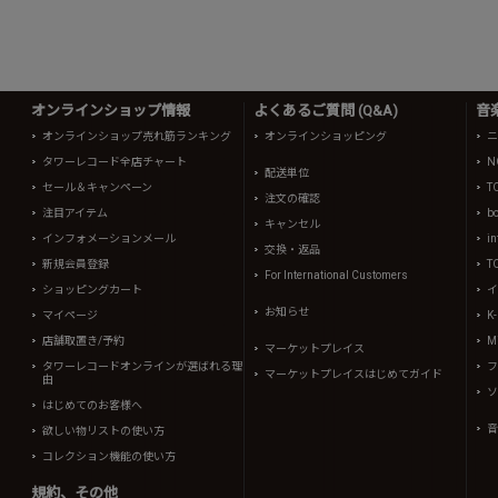
オンラインショップ情報
よくあるご質問 (Q&A)
音
オンラインショップ売れ筋ランキング
オンラインショッピング
ニ
タワーレコード全店チャート
N
配送単位
セール＆キャンペーン
T
注文の確認
注目アイテム
b
キャンセル
インフォメーションメール
in
交換・返品
新規会員登録
T
For International Customers
ショッピングカート
イ
お知らせ
マイページ
K
店舗取置き/予約
Mi
マーケットプレイス
タワーレコードオンラインが選ばれる理
フ
マーケットプレイスはじめてガイド
由
ソ
はじめてのお客様へ
音
欲しい物リストの使い方
コレクション機能の使い方
規約、その他