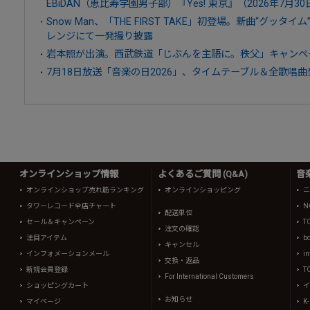
EBiDAN（恵比寿学園男子部）『Yes! 東京』（2026年7月3
Snow Man、「THE FIRST TAKE」初登場。新曲“グッ
レンジにて一発撮り披露
岩本照が出演。西武鉄道「じぶんを主語に。秩父」キャンペー
7月18日放送「音楽の日2026」、タイムテーブル＆全歌唱曲
オンラインショップ情報
よくあるご質問 (Q&A)
音
オンラインショップ売れ筋ランキング
オンラインショッピング
ニ
タワーレコード全店チャート
N
配送単位
セール＆キャンペーン
T
注文の確認
注目アイテム
b
キャンセル
インフォメーションメール
in
交換・返品
新規会員登録
T
For International Customers
ショッピングカート
イ
お知らせ
マイページ
K