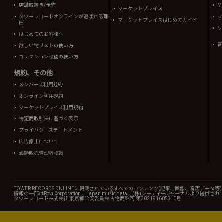
店舗取置き/予約
Mi
マーケットプレイス
タワーレコードオンラインが選ばれる理
フ
マーケットプレイスはじめてガイド
由
ソ
はじめてのお客様へ
音
欲しい物リストの使い方
コレクション機能の使い方
規約、その他
メンバーズ利用規約
オンライン利用規約
マーケットプレイス利用規約
特定商取引法に基づく表示
プライバシーステートメント
広告停止について
酒類販売管理者標識
TOWER RECORDS ONLINEに掲載されているすべてのコンテンツ(記事、画像、音声デ
情報の一部はRovi Corporation.、japan music data、(株)シーディージャーナルより提供
タワーレコード株式会社 東京都公安委員会 古物商許可 第302191605310号