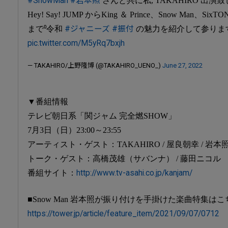
#SnowMan
#岩本照
さんと共に私, TAKAHIRO 出演
Hey! Say! JUMP からKing ＆ Prince、Snow Man、Six
まで⁰令和
#ジャニーズ
#振付
の魅力を紹介して参ります.
pic.twitter.com/M5yRq7bxjh
— TAKAHIRO/上野隆博 (@TAKAHIRO_UENO_)
June 27, 2022
▼番組情報
テレビ朝日系「関ジャム 完全燃SHOW」
7月3日（日）23:00～23:55
アーティスト・ゲスト：TAKAHIRO / 屋良朝幸 / 岩本照（
トーク・ゲスト：高橋茂雄（サバンナ） / 藤田ニコル
番組サイト：
http://www.tv-asahi.co.jp/kanjam/
■Snow Man 岩本照が振り付けを手掛けた楽曲特集は
https://tower.jp/article/feature_item/2021/09/07/0712