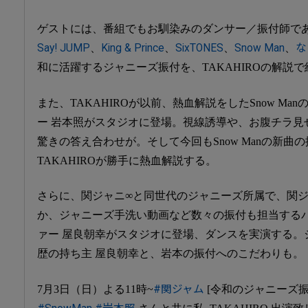
ゲストには、番組でもお馴染みのダンサー／振付師である
Say! JUMP
、
King & Prince
、
SixTONES
、
Snow Man
、
な
和に活躍するジャニーズ振付を、TAKAHIROの解説
また、TAKAHIROが以前、熱血解説をしたSnow M
ー 岩本照がスタジオに登場。視線誘導や、お腹チラ見
驚きの答え合わせが。そして今回もSnow Manの新曲
TAKAHIROが勝手に熱血解説する。
さらに、関ジャニ∞と同世代のジャニーズ所属で、関ジ
か、ジャニーズ手洗い動画など数々の振付も担当する
ァー 屋良朝幸がスタジオに登場、ダンスを実演する。
歴の持ち主 屋良朝幸と、岩本の振付へのこだわりも。
7月3日（日）よる11時~
#関ジャム
[令和のジャニーズ振