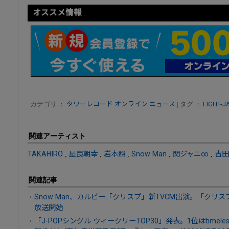
オススメ情報
カテゴリ ：
タワーレコード オンライン ニュース
| タグ ：
EIGHT-J
関連アーティスト
TAKAHIRO
,
屋良朝幸
,
岩本照
,
Snow Man
,
関ジャニ∞
,
古田
関連記事
Snow Man、カルビー「クリスプ」新TVCM出演。「クリ
放送開始
「J-POPシングル ウィークリーTOP30」発表。1位はtime