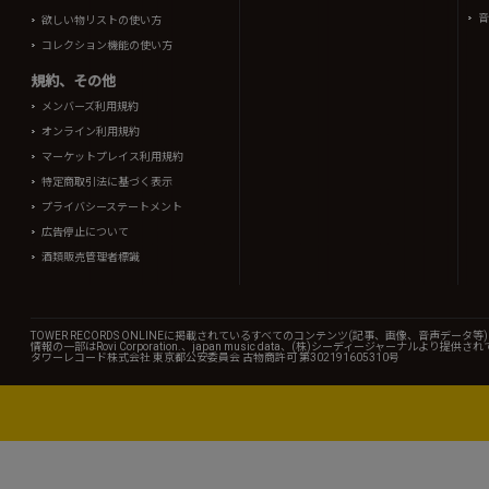
音
欲しい物リストの使い方
コレクション機能の使い方
規約、その他
メンバーズ利用規約
オンライン利用規約
マーケットプレイス利用規約
特定商取引法に基づく表示
プライバシーステートメント
広告停止について
酒類販売管理者標識
TOWER RECORDS ONLINEに掲載されているすべてのコンテンツ(記事、画像、音声デ
情報の一部はRovi Corporation.、japan music data、(株)シーディージャーナルより提供
タワーレコード株式会社 東京都公安委員会 古物商許可 第302191605310号