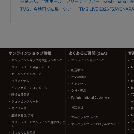
稲葉浩志、全国ホール／アリーナ・ツアー「Koshi Inaba LIVE
TMG、今秋再び結集。ツアー「TMG LIVE 2026 “SAYONA
オンラインショップ情報
よくあるご質問 (Q&A)
音
オンラインショップ売れ筋ランキング
オンラインショッピング
ニ
タワーレコード全店チャート
N
配送単位
セール＆キャンペーン
T
注文の確認
注目アイテム
b
キャンセル
インフォメーションメール
in
交換・返品
新規会員登録
T
For International Customers
ショッピングカート
イ
お知らせ
マイページ
K
店舗取置き/予約
Mi
マーケットプレイス
タワーレコードオンラインが選ばれる理
フ
マーケットプレイスはじめてガイド
由
ソ
はじめてのお客様へ