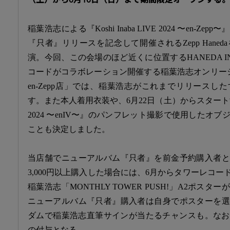
（土）から6月16日（日）まで期間限定オープンする。
稲葉浩志による『Koshi Inaba LIVE 2024 〜en-Z
『只者』リリースを記念して開催されるZepp Hane
演。今回、この会場のほど近くに位置するHANEDA INN
コードがコラボレーション開催する稲葉浩志オンリーショッ
en-Zepp店」では、稲葉浩志がこれまでリリース
す。また本人着用衣装や、6月22日（土）からスタートするツアー
2024 〜enIV〜』のパンフレット撮影で使用したオ
ことも決定しました。
当店舗でニューアルバム『只者』を前金予約購入者と
3,000円以上購入した場合には、6月からタワーレコ
稲葉浩志「MONTHLY TOWER PUSH!」A2ポス
ニューアルバム『只者』購入者は自身でポスターを選
ダムで稲葉浩志直筆サインが当たるチャンスも。なお
の付与となる。