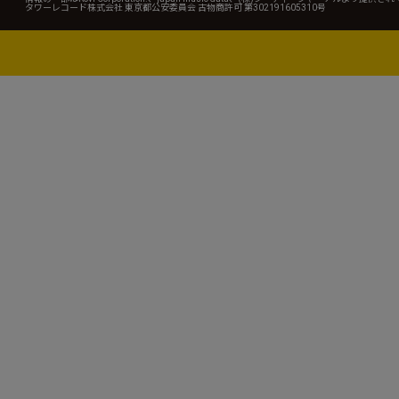
タワーレコード株式会社 東京都公安委員会 古物商許可 第302191605310号