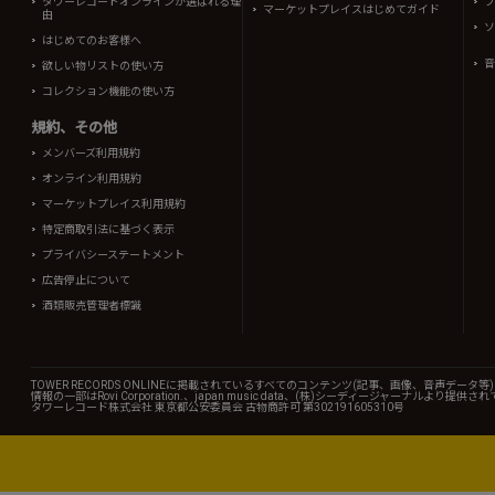
タワーレコードオンラインが選ばれる理
フ
マーケットプレイスはじめてガイド
由
ソ
はじめてのお客様へ
音
欲しい物リストの使い方
コレクション機能の使い方
規約、その他
メンバーズ利用規約
オンライン利用規約
マーケットプレイス利用規約
特定商取引法に基づく表示
プライバシーステートメント
広告停止について
酒類販売管理者標識
TOWER RECORDS ONLINEに掲載されているすべてのコンテンツ(記事、画像、音声デ
情報の一部はRovi Corporation.、japan music data、(株)シーディージャーナルより提供
タワーレコード株式会社 東京都公安委員会 古物商許可 第302191605310号