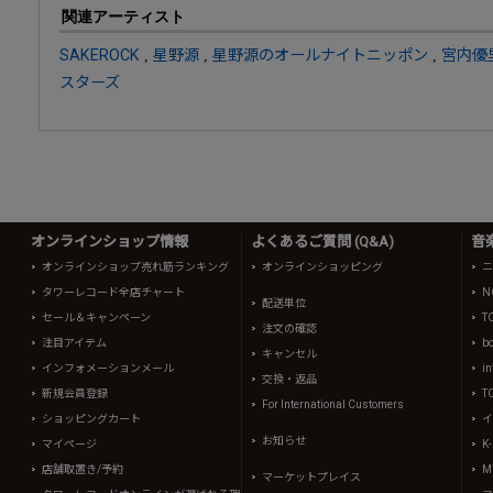
関連アーティスト
SAKEROCK
,
星野源
,
星野源のオールナイトニッポン
,
宮内優里
スターズ
オンラインショップ情報
よくあるご質問 (Q&A)
音
オンラインショップ売れ筋ランキング
オンラインショッピング
ニ
タワーレコード全店チャート
N
配送単位
セール＆キャンペーン
T
注文の確認
注目アイテム
b
キャンセル
インフォメーションメール
in
交換・返品
新規会員登録
T
For International Customers
ショッピングカート
イ
お知らせ
マイページ
K
店舗取置き/予約
Mi
マーケットプレイス