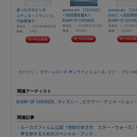
星つなぎのエリオ
aurora arc ［CD+DVD］
aurora arc ［CD+
＜初回限定盤A＞
Disc］＜初回限
、
スザンヌ・フランシス
BUMP OF CHICKEN
BUMP OF CHICK
代田亜香子
発売日
2019年07月10日
発売日
2019年0
発売日
2025年08月01日
価格
￥4,950
価格
￥6,050
価格
￥825
カテゴリ ：
タワーレコード オンライン ニュース
| タグ ：
アニメHOT
関連アーティスト
BUMP OF CHICKEN
,
ディズニー
,
ピクサー・アニメーション
関連記事
ルーカスフィルム公認「地球の歩き方 スター・ウォーズ」
界を旅するためのスペシャル・ブック