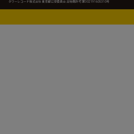
タワーレコード株式会社 東京都公安委員会 古物商許可 第302191605310号