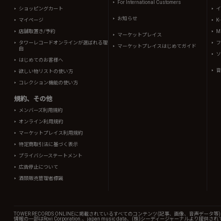
For International Customers
ショッピングカート
イ
お知らせ
マイページ
K
店舗取置き/予約
Mi
マーケットプレイス
タワーレコードオンラインが選ばれる理
フ
マーケットプレイスはじめてガイド
由
ソ
はじめてのお客様へ
音
欲しい物リストの使い方
コレクション機能の使い方
規約、その他
メンバーズ利用規約
オンライン利用規約
マーケットプレイス利用規約
特定商取引法に基づく表示
プライバシーステートメント
広告停止について
酒類販売管理者標識
TOWER RECORDS ONLINEに掲載されているすべてのコンテンツ(記事、画像、音声デ
情報の一部はRovi Corporation.、japan music data、(株)シーディージャーナルより提供