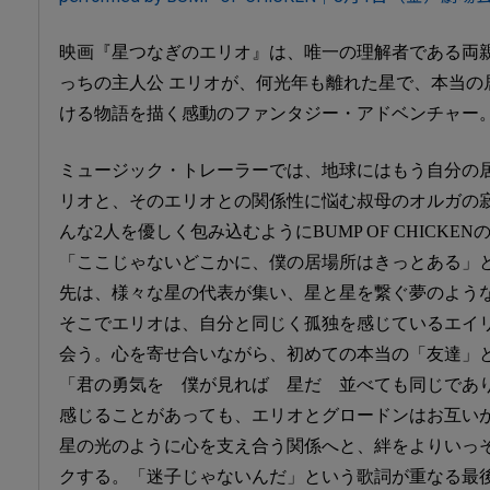
映画『星つなぎのエリオ』は、唯一の理解者である両
っちの主人公 エリオが、何光年も離れた星で、本当の
ける物語を描く感動のファンタジー・アドベンチャー
ミュージック・トレーラーでは、地球にはもう自分の
リオと、そのエリオとの関係性に悩む叔母のオルガの
んな2人を優しく包み込むようにBUMP OF CHICKE
「ここじゃないどこかに、僕の居場所はきっとある」
先は、様々な星の代表が集い、星と星を繋ぐ夢のよう
そこでエリオは、自分と同じく孤独を感じているエイリ
会う。心を寄せ合いながら、初めての本当の「友達」
「君の勇気を 僕が見れば 星だ 並べても同じであ
感じることがあっても、エリオとグロードンはお互い
星の光のように心を支え合う関係へと、絆をよりいっ
クする。「迷子じゃないんだ」という歌詞が重なる最