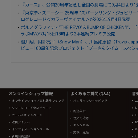
『カーズ』、公開20周年記念し全国の劇場にて9月4日より
『東京ディズニーシー 25周年 "スパークリング・ジュビリー
ログレコード＜カラーヴァイナル＞が2026年9月4日発売
ポルノグラフィティ“THE REVO”＆BUMP OF CHICKEN
ラボMVが7月15日18時より2本連続プレミア公開
櫻井翔、阿部亮平（Snow Man）、川島如恵留（Travis J
ビュー100周年記念プロジェクト「プーさんタイム」スペシ
オンラインショップ情報
よくあるご質問 (Q&A)
音
オンラインショップ売れ筋ランキング
オンラインショッピング
ニ
タワーレコード全店チャート
N
配送単位
セール＆キャンペーン
T
注文の確認
注目アイテム
b
キャンセル
インフォメーションメール
in
交換・返品
新規会員登録
T