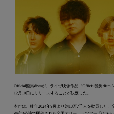
Official髭男dismが、ライヴ映像作品『Official髭男dism Arena 
12月10日にリリースすることが決定した。
本作は、昨年2024年9月より約13万7千人を動員した、
都市3公演で開催された全国アリーナ・ツアー「Official髭男dism 