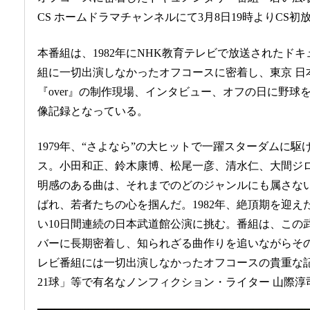
CS ホームドラマチャンネルにて3月8日19時よりCS
本番組は、1982年にNHK教育テレビで放送されたド
組に一切出演しなかったオフコースに密着し、東京 日
『over』の制作現場、インタビュー、オフの日に野球
像記録となっている。
1979年、“さよなら”の大ヒットで一躍スターダムに駆
ス。小田和正、鈴木康博、松尾一彦、清水仁、大間ジ
明感のある曲は、それまでのどのジャンルにも属さな
ばれ、若者たちの心を掴んだ。1982年、絶頂期を迎
い10日間連続の日本武道館公演に挑む。番組は、この
バーに長期密着し、知られざる曲作りを追いながらそ
レビ番組には一切出演しなかったオフコースの貴重な
21球」等で有名なノンフィクション・ライター 山際