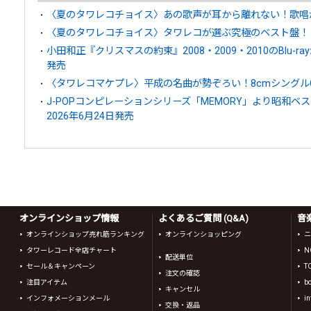
〈夏のタワレコチョイス〉あの歌声が耳から離れない！歌唱
〈夏のタワレコチョイス〉タワレコが選ぶ究極のベスト盤！
小田和正『クリスマスの約束』2008・2009・2010のBlu-ra
発売
〈タワレコマケプレ〉平成の名曲が勢ぞろい！8cmシングル
J-POPコンピレーションシリーズ「MEMORY」より昭和ベ
2026年6月24日発売
オンラインショップ情報
よくあるご質問 (Q&A)
音
オンラインショップ売れ筋ランキング
オンラインショッピング
ニ
タワーレコード全店チャート
N
配送単位
セール＆キャンペーン
T
注文の確認
注目アイテム
b
キャンセル
インフォメーションメール
in
交換・返品