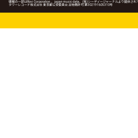
情報の一部はRovi Corporation.、japan music data、(株)シーディージャーナルより提供
タワーレコード株式会社 東京都公安委員会 古物商許可 第302191605310号