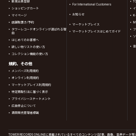
新規会員登録
T
For International Customers
ショッピングカート
イ
お知らせ
マイページ
K
店舗取置き/予約
Mi
マーケットプレイス
タワーレコードオンラインが選ばれる理
フ
マーケットプレイスはじめてガイド
由
ソ
はじめてのお客様へ
音
欲しい物リストの使い方
コレクション機能の使い方
規約、その他
メンバーズ利用規約
オンライン利用規約
マーケットプレイス利用規約
特定商取引法に基づく表示
プライバシーステートメント
広告停止について
酒類販売管理者標識
TOWER RECORDS ONLINEに掲載されているすべてのコンテンツ(記事、画像、音声デ