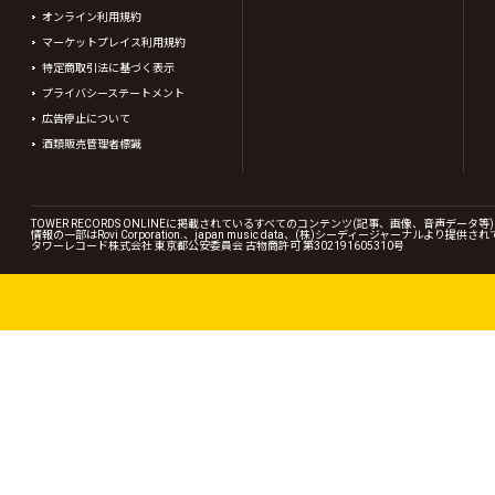
オンライン利用規約
マーケットプレイス利用規約
特定商取引法に基づく表示
プライバシーステートメント
広告停止について
酒類販売管理者標識
TOWER RECORDS ONLINEに掲載されているすべてのコンテンツ(記事、画像、音声デ
情報の一部はRovi Corporation.、japan music data、(株)シーディージャーナルより提供
タワーレコード株式会社 東京都公安委員会 古物商許可 第302191605310号