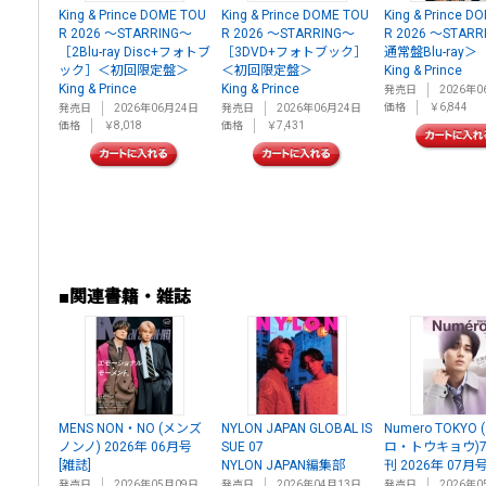
King & Prince DOME TOU
King & Prince DOME TOU
King & Prince D
R 2026 ～STARRING～
R 2026 ～STARRING～
R 2026 ～STAR
［2Blu-ray Disc+フォトブ
［3DVD+フォトブック］
通常盤Blu-ray＞
ック］＜初回限定盤＞
＜初回限定盤＞
King & Prince
King & Prince
King & Prince
発売日
2026年0
価格
￥6,844
発売日
2026年06月24日
発売日
2026年06月24日
価格
￥8,018
価格
￥7,431
■関連書籍・雑誌
MENS NON・NO (メンズ
NYLON JAPAN GLOBAL IS
Numero TOKYO
ノンノ) 2026年 06月号
SUE 07
ロ・トウキョウ)
[雑誌]
NYLON JAPAN編集部
刊 2026年 07月号
発売日
2026年05月09日
発売日
2026年04月13日
発売日
2026年0