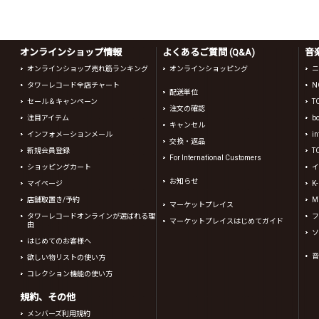
オンラインショップ情報
よくあるご質問 (Q&A)
音
オンラインショップ売れ筋ランキング
オンラインショッピング
ニ
タワーレコード全店チャート
N
配送単位
セール＆キャンペーン
T
注文の確認
注目アイテム
b
キャンセル
インフォメーションメール
in
交換・返品
新規会員登録
T
For International Customers
ショッピングカート
イ
お知らせ
マイページ
K
店舗取置き/予約
Mi
マーケットプレイス
タワーレコードオンラインが選ばれる理
フ
マーケットプレイスはじめてガイド
由
ソ
はじめてのお客様へ
音
欲しい物リストの使い方
コレクション機能の使い方
規約、その他
メンバーズ利用規約