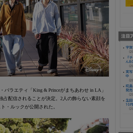
宇賀
（20
『チ
んB
（20
実写
中
（20
椛島光
ル・バラエティ「King & Princeがまちあわせ in LA」
発売
（20
独占配信されることが決定。2人の飾らない素顔を
生田
10
スト・ルックが公開された。
（20