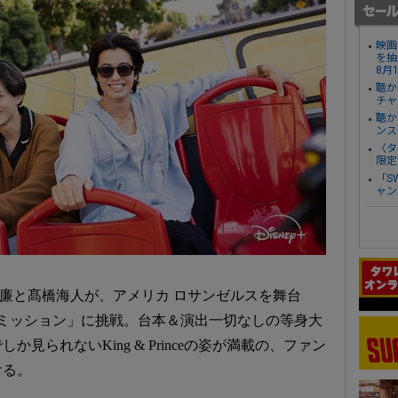
映画
を抽
8月
聴か
チャ
聴か
ンス
〈タ
限定
「S
ャン
eの永瀬廉と髙橋海人が、アメリカ ロサンゼルスを舞台
ミッション」に挑戦。台本＆演出一切なしの等身大
見られないKing & Princeの姿が満載の、ファン
ける。