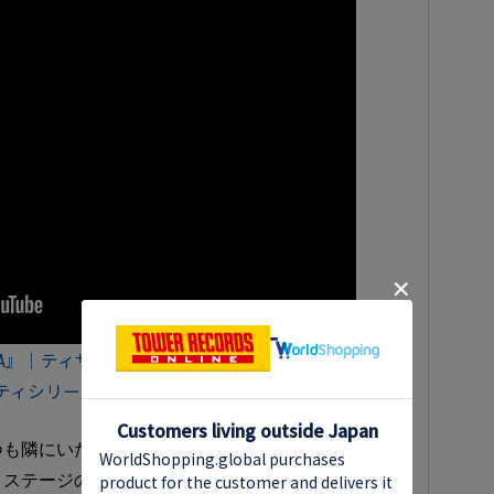
n LA』｜ティザー予告編｜King & Princeの新番組が誕
ィシリーズ｜Disney+ (ディズニープラス）
も隣にいた永瀬廉と髙橋海人。そんな2人の「絆」
、ステージの上で輝く姿ともまた違う、ありのまま