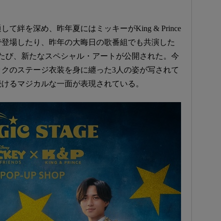
。
絆を深め、昨年夏にはミッキーがKing & Prince
で登場したり、昨年の大晦日の歌番組でも共演した
たび、新たなスペシャル・アートが公開された。今
クのステージ衣装を身に纏った3人の姿が写されて
続けるマジカルな一面が表現されている。