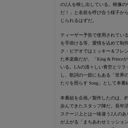
の2人を映し出している。映像の
だ！」と名前を呼び合う様子から
じられるはずだ。
ティーザー予告で使用されているのは、
を手掛ける等、愛情を込めて制作した
ク・ビデオではミッキー＆フレ
た本楽曲だが、「King & Prin
いる。LAの清々しい青空とリラ
し、歌詞の一節にもある「世界の
たりを照らす Song」として本
本番組を企画／製作したのは、約
歩んできたスタッフ陣だ。長年
ステージ上とは一味違う2人のあ
が上がる「まちあわせミッション