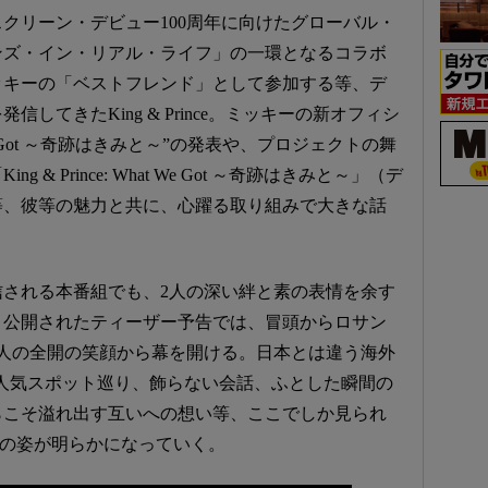
クリーン・デビュー100周年に向けたグローバル・
ンズ・イン・リアル・ライフ」の一環となるコラボ
ッキーの「ベストフレンド」として参加する等、デ
してきたKing & Prince。ミッキーの新オフィシ
e Got ～奇跡はきみと～”の発表や、プロジェクトの舞
& Prince: What We Got ～奇跡はきみと～」（デ
等、彼等の魅力と共に、心躍る取り組みで大きな話
される本番組でも、2人の深い絆と素の表情を余す
。公開されたティーザー予告では、冒頭からロサン
人の全開の笑顔から幕を開ける。日本とは違う海外
人気スポット巡り、飾らない会話、ふとした瞬間の
らこそ溢れ出す互いへの想い等、ここでしか見られ
inceの姿が明らかになっていく。