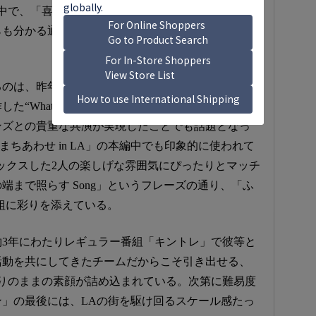
中で、「喜ぶぞ～海人」、「廉が居たとこ、ここ
も分かる通り、本編では仲良しな2人の絆をより感
昨年2025年にKing & Princeが自ら日本語訳詞
“What We Got ～奇跡はきみと～”。ミュージッ
ンズとの貴重な共演が実現したことでも話題となっ
ceがまちあわせ in LA」の本編中でも印象的に使われて
ックスした2人の楽しげな雰囲気にぴったりとマッチ
端まで照らす Song」というフレーズの通り、「ふ
番組に彩りを添えている。
3年にわたりレギュラー番組「キントレ」で彼等と
活動を共にしてきたチームだからこそ引き出せる、
りのままの素顔が詰め込まれている。次第に難易度
」の最後には、LAの街を駆け回るスケール感たっ