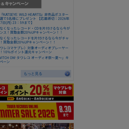
『KATSEYE: WILD HEARTS』非売品ポスター
選で5名様にプレゼント 【応募締切：2026年
17日(月) 23：59まで】
なくなったレコード・CDを片付けるなら今が
ンス！買取金額20％UPキャンペーン！！
なくなったレコードを片付けるなら今がチャ
！買取金額20％UPキャンペーン！！
ワレコマケプレ〉対象オーディオプレーヤー
！10％ポイント還元キャンペーン
WITCH ON! タワレコ オーディオ祭～夏～」キ
ペーン
もっと見る