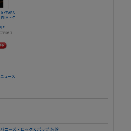
10 YEARS
 FILM ～T
PLE
07月08日
 ニュース
ジャパニーズ・ロック＆ポップ 名盤