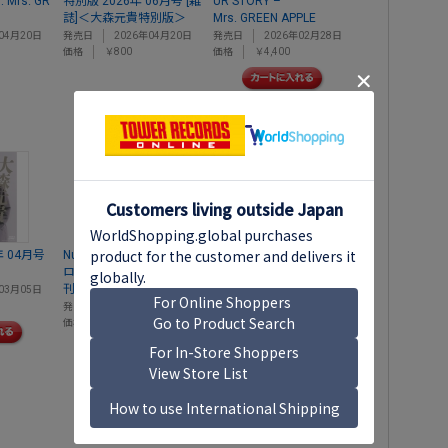
 Mrs. GR
特別版 2026年 06月号 [雑
UR STORY –
誌]＜大森元貴特別版＞
Mrs. GREEN APPLE
04月20日
発売日
2026年04月20日
発売日
2026年02月28日
価格
￥800
価格
￥4,400
年 04月号
Numero TOKYO (ヌメ
ロ・トウキョウ)4月号増
刊 2026年 04月号 [雑誌]
03月05日
発売日
2026年02月28日
価格
￥1,500