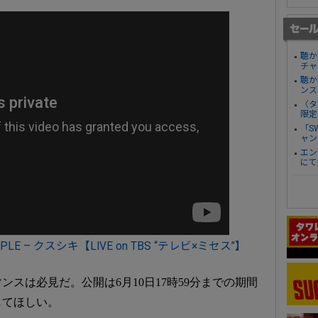
聴か
チャ
聴か
ンス
〈タ
限定
「S
ャン
エン
にて
PLE – クスシキ【LIVE on TBS “テレビ×ミセス”】
スは必見だ。公開は6月10日17時59分までの期間
してほしい。