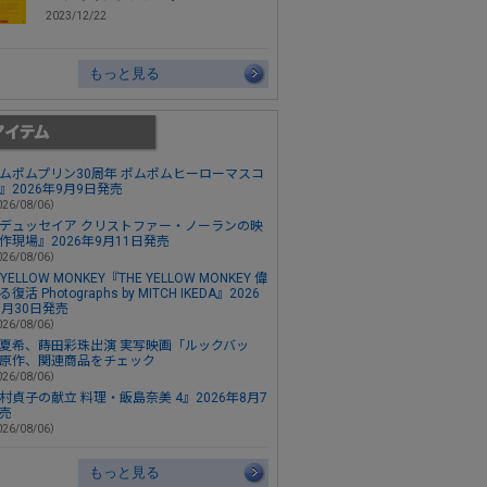
2023/12/22
もっと見る
ムポムプリン30周年 ポムポムヒーローマスコ
』2026年9月9日発売
26/08/06）
デュッセイア クリストファー・ノーランの映
作現場』2026年9月11日発売
26/08/06）
 YELLOW MONKEY『THE YELLOW MONKEY 偉
復活 Photographs by MITCH IKEDA』2026
0月30日発売
26/08/06）
夏希、蒔田彩珠出演 実写映画「ルックバッ
原作、関連商品をチェック
26/08/06）
村貞子の献立 料理・飯島奈美 4』2026年8月7
売
26/08/06）
もっと見る