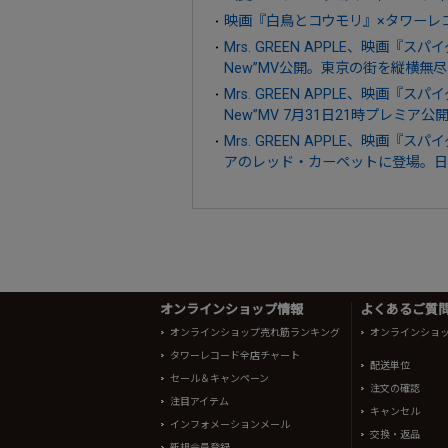
映画『白鳥とコウモリ』×タワーレ
Mrs. GREEN APPLE、映画
New”MV公開。東京の街を縦横無
Mrs. GREEN APPLE、映画
New”MV 7月31日21時プレミア公
Mrs. GREEN APPLE、映画
アのレッド・カーペットに登場。日本版
オンラインショップ情報
よくあるご質問 
オンラインショップ売れ筋ランキング
オンラインショ
タワーレコード全店チャート
配送単位
セール＆キャンペーン
注文の確認
注目アイテム
キャンセル
インフォメーションメール
交換・返品
新規会員登録