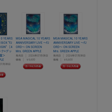
10 YEARS
MGA MAGICAL 10 YEARS
MGA MAGICAL 10 YEARS
 BOX "FJ
ANNIVERSARY LIVE ～FJ
ANNIVERSARY LIVE ～FJ
IGIN" ［4
ORD～ ON SCREEN
ORD～ ON SCREEN
ック+グッ
Mrs. GREEN APPLE
Mrs. GREEN APPLE
盤＞
発売日
2026年07月08日
発売日
2026年07月08日
PLE
価格
￥6,600
価格
￥6,600
07月08日