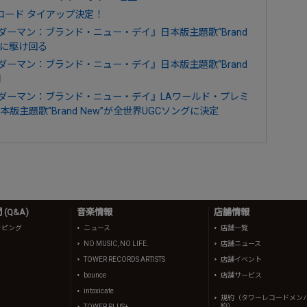
コード タイアップ決定！
『スパイダーマン：ブランド・ニュー・デイ』日本版主題歌“Brand
尽に駆け回る
『スパイダーマン：ブランド・ニュー・デイ』日本版主題歌“Brand
開
『スパイダーマン：ブランド・ニュー・デイ』LAワールド・プレミ
主題歌“Brand New”が全世界UGCソングに決定
(Q&A)
音楽情報
店舗情報
ッピング
ニュース
店舗一覧
NO MUSIC, NO LIFE.
店舗ニュース
TOWER RECORDS ARTISTS
店舗イベント
bounce
店舗サービス
intoxicate
規約（タワーレコードメン
約）
TOWER PLUS+