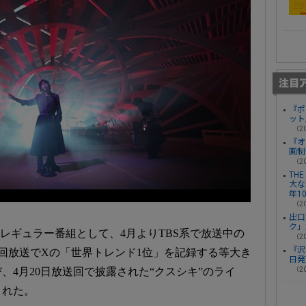
『ポ
ット
（20
『オ
画制
（20
THE
大なる
年1
（20
出口
ク」
る初の冠レギュラー番組として、4月よりTBS系で放送中の
（20
『沢
回放送でXの「世界トレンド1位」を記録する等大き
日発
（20
、4月20日放送回で披露された“クスシキ”のライ
された。