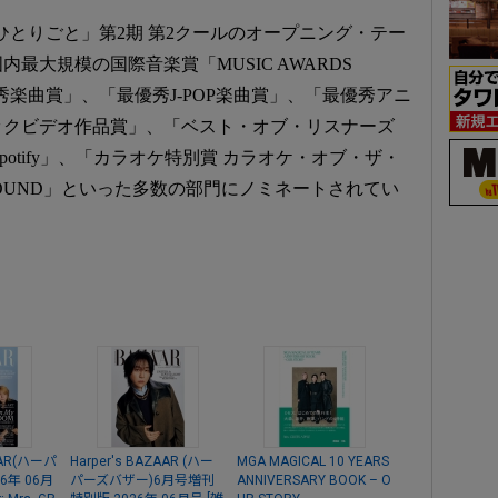
ひとりごと」第2期 第2クールのオープニング・テー
最大規模の国際音楽賞「MUSIC AWARDS
最優秀楽曲賞」、「最優秀J-POP楽曲賞」、「最優秀アニ
ックビデオ作品賞」、「ベスト・オブ・リスナーズ
y Spotify」、「カラオケ特別賞 カラオケ・オブ・ザ・
& JOYSOUND」といった多数の部門にノミネートされてい
ZAAR(ハーパ
Harper's BAZAAR (ハー
MGA MAGICAL 10 YEARS
6年 06月
パーズバザー)6月号増刊
ANNIVERSARY BOOK – O