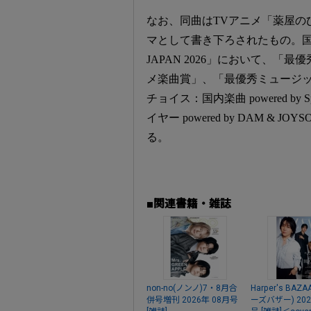
なお、同曲はTVアニメ「薬屋の
マとして書き下ろされたもの。国内
JAPAN 2026」において、「
メ楽曲賞」、「最優秀ミュージ
チョイス：国内楽曲 powered b
イヤー powered by DAM 
る。
■関連書籍・雑誌
non-no(ノンノ)7・8月合
Harper's BA
併号増刊 2026年 08月号
ーズバザー) 202