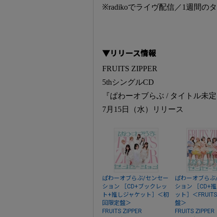
※radikoでライヴ配信／1週間
▼リリース情報
FRUITS ZIPPER
5thシングルCD
『ぱわーオブらぶ / タイトル未
7月15日（水）リリース
ぱわーオブらぶ/センセー
ぱわーオブらぶ
ション ［CD+ブックレッ
ション ［CD+
ト+推しジャケット］＜初
ット］＜FRUITS 
回限定盤＞
盤＞
FRUITS ZIPPER
FRUITS ZIPPER