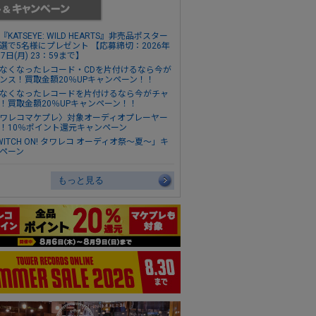
『KATSEYE: WILD HEARTS』非売品ポスター
選で5名様にプレゼント 【応募締切：2026年
17日(月) 23：59まで】
なくなったレコード・CDを片付けるなら今が
ンス！買取金額20％UPキャンペーン！！
なくなったレコードを片付けるなら今がチャ
！買取金額20％UPキャンペーン！！
ワレコマケプレ〉対象オーディオプレーヤー
！10％ポイント還元キャンペーン
WITCH ON! タワレコ オーディオ祭～夏～」キ
ペーン
もっと見る