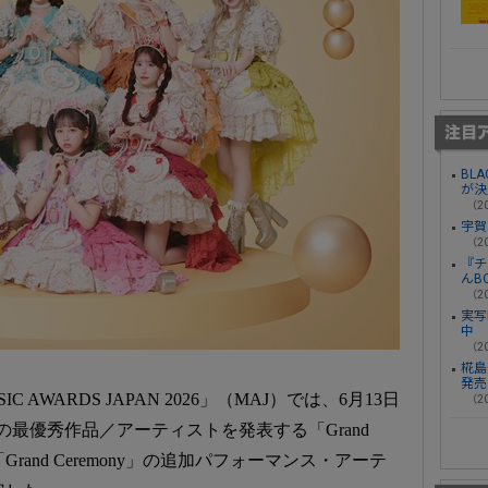
BL
が決
（20
宇賀
（20
『チ
んB
（20
実写
中
（20
椛島光
発売
AWARDS JAPAN 2026」（MAJ）では、6月13日
（20
最優秀作品／アーティストを発表する「Grand
Grand Ceremony」の追加パフォーマンス・アーテ