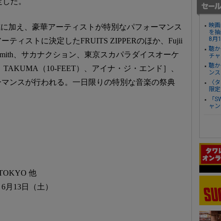
決定した。
映画
は、授賞式に加え、豪華アーティストが特別なパフォーマンス
を抽
8月
ストに決定したFRUITS ZIPPERのほか、Fujii
聴か
am Smith、サカナクション、東京スカパラダイスオーケ
チャ
聴か
s［LiSA、TAKUMA（10-FEET）、アイナ・ジ・エンド］、
ンス
ーマンスが行われる。一日限りの特別な音楽の祭典
〈タ
限定
「S
ャン
」
TOKYO 他
6月13日（土）