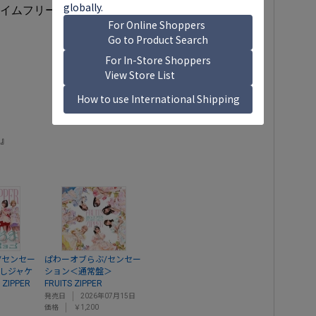
のタイムフリー配信あり
定』
/センセー
ぱわーオブらぶ/センセー
推しジャケ
ション＜通常盤＞
ZIPPER
FRUITS ZIPPER
発売日
2026年07月15日
価格
￥1,200