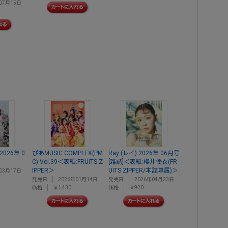
07月15日
2026年 0
ぴあMUSIC COMPLEX(PM
Ray (レイ) 2026年 06月号
C) Vol.39＜表紙:FRUITS Z
[雑誌]＜表紙:櫻井優衣(FR
IPPER＞
UITS ZIPPER/本誌専属)＞
03月17日
発売日
2026年01月14日
発売日
2026年04月23日
価格
￥1,430
価格
￥920