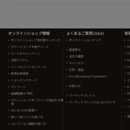
オンラインショップ情報
よくあるご質問 (Q&A)
音
オンラインショップ売れ筋ランキング
オンラインショッピング
ニ
タワーレコード全店チャート
N
配送単位
セール＆キャンペーン
T
注文の確認
注目アイテム
b
キャンセル
インフォメーションメール
in
交換・返品
新規会員登録
T
For International Customers
ショッピングカート
イ
お知らせ
マイページ
K
店舗取置き/予約
Mi
マーケットプレイス
タワーレコードオンラインが選ばれる理
フ
マーケットプレイスはじめてガイド
由
ソ
はじめてのお客様へ
音
欲しい物リストの使い方
コレクション機能の使い方