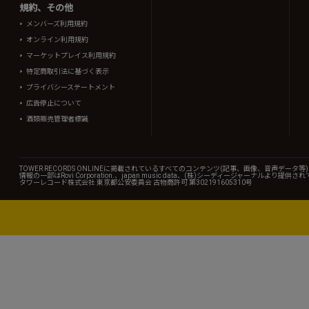
規約、その他
メンバーズ利用規約
オンライン利用規約
マーケットプレイス利用規約
特定商取引法に基づく表示
プライバシーステートメント
広告停止について
酒類販売管理者標識
TOWER RECORDS ONLINEに掲載されているすべてのコンテンツ(記事、画像、音声デ
情報の一部はRovi Corporation.、japan music data、(株)シーディージャーナルより提供
タワーレコード株式会社 東京都公安委員会 古物商許可 第302191605310号