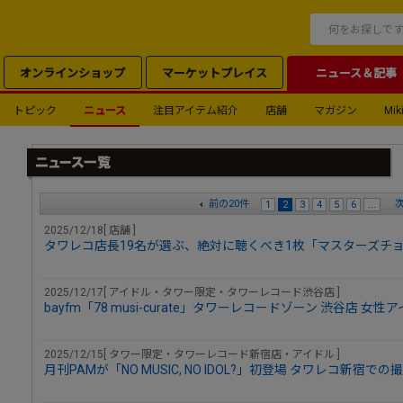
オンラインショップ
マーケットプレイス
ニュース＆記事
トピック
ニュース
注目アイテム紹介
店舗
マガジン
Miki
前の20件
次
1
2
3
4
5
6
...
2025/12/18[ 店舗 ]
タワレコ店長19名が選ぶ、絶対に聴くべき1枚「マスターズチョ
2025/12/17[ アイドル・タワー限定・タワーレコード渋谷店 ]
bayfm「78 musi-curate」タワーレコードゾーン 渋谷店 
2025/12/15[ タワー限定・タワーレコード新宿店・アイドル ]
月刊PAMが「NO MUSIC, NO IDOL?」初登場 タワレコ新宿