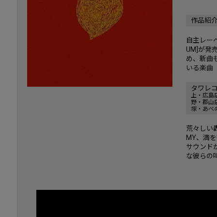
作品紹
自主レーベル「
UM]が発
め、新曲
いる楽曲「
タワレ
上・広島
野・郡山
塚・あべ
荒々しい
MY、満
サウンド
な彼らの