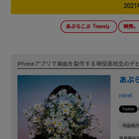
202
あぶらこぶ『navel』
映秀。
iPhoneアプリで楽曲を製作する現役高校生のデ
あぶ
navel
Twitter
作品紹
奈良県在