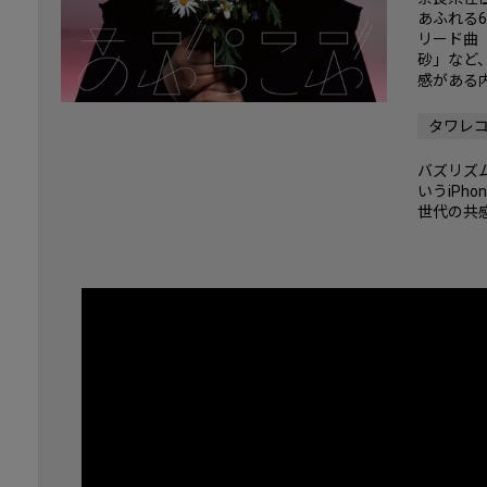
あふれる
リード曲
砂」など
感がある
タワレ
バズリズ
いうiPh
世代の共