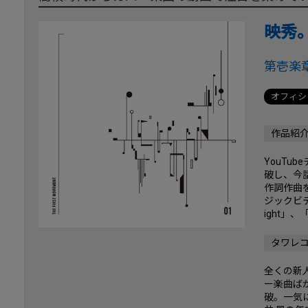
映秀
第壱楽
オフィシ
作品紹
YouTu
破し、今
作詞作曲を
ジックビデ
ight」
タワレ
全くの新人で
ー楽曲ばか
破。一気