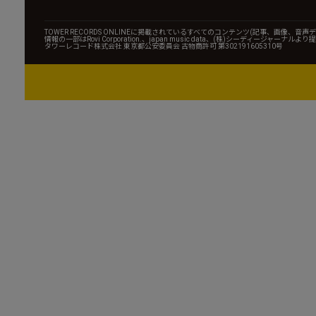
TOWER RECORDS ONLINEに掲載されているすべてのコンテンツ(記事、画像
情報の一部はRovi Corporation.、japan music data、(株)シーディージャーナ
タワーレコード株式会社 東京都公安委員会 古物商許可 第302191605310号