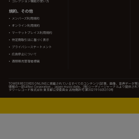
コレクション機能の使い方
規約、その他
メンバーズ利用規約
オンライン利用規約
マーケットプレイス利用規約
特定商取引法に基づく表示
プライバシーステートメント
広告停止について
酒類販売管理者標識
TOWER RECORDS ONLINEに掲載されているすべてのコンテンツ(記事、画像、音声デ
情報の一部はRovi Corporation.、japan music data、(株)シーディージャーナルより提供
タワーレコード株式会社 東京都公安委員会 古物商許可 第302191605310号