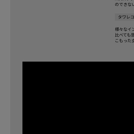
のできな
タワレ
様々なイ
比べても
こもった