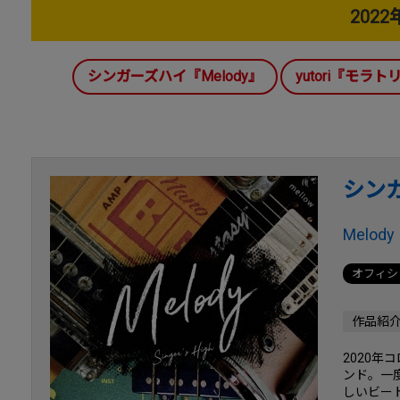
202
シンガーズハイ『Melody』
yutori『モラ
シン
Melody
オフィシ
作品紹
2020年
ンド。一
しいビー