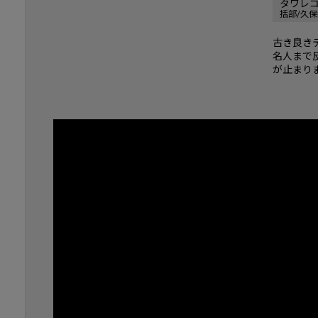
タワレ
括部/久
古き良き
名人まで
が止まり