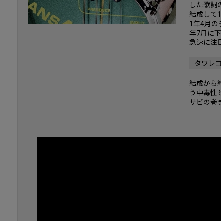
した歌詞
結成して
1年4月
年7月に下
急速に注
タワレ
結成から
う中毒性
サビの巻