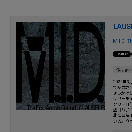
LAUS
M.I.D. 
Twitter
作品紹
2020
て結成され
きっかけに
クリーチ
クリー1位
翌日6月19
北海電気
いる。今作