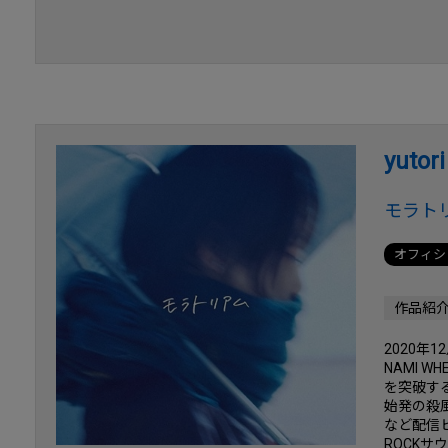
yutori
モラト
オフィシ
作品紹
2020年
NAMI 
を突破する
始発の殺
など配信
ROCK