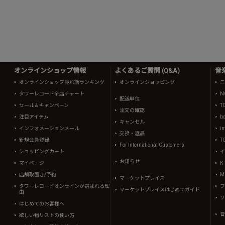
オンラインショップ情報
よくあるご質問 (Q&A)
音
オンラインショップ売れ筋ランキング
オンラインショッピング
ニ
タワーレコード全店チャート
N
配送単位
セール＆キャンペーン
T
注文の確認
注目アイテム
b
キャンセル
インフォメーションメール
in
交換・返品
新規会員登録
T
For International Customers
ショッピングカート
イ
お知らせ
マイページ
K
店舗取置き/予約
Mi
マーケットプレイス
タワーレコードオンラインが選ばれる理
フ
マーケットプレイスはじめてガイド
由
ソ
はじめてのお客様へ
音
欲しい物リストの使い方