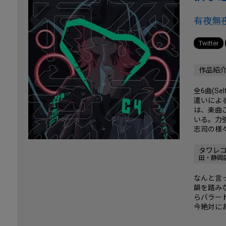
有夜無
Twitter
作品紹
全6曲(Se
遣いによ
は、楽曲
いる。力
志司の様
タワレ
田・静岡
なんと言
韻を踏み
らバラー
今絶対に