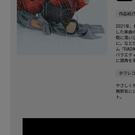
作品紹
2021年
した楽曲
既に高い注
に。など
ム「RADA
バラエテ
に頭角を
タワレ
やさしく
無邪気に
ト。