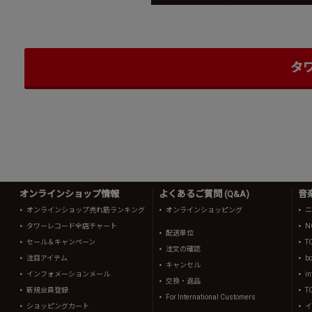
タ
オンラインショップ情報
よくあるご質問 (Q&A)
音
オンラインショップ売れ筋ランキング
オンラインショッピング
ニ
タワーレコード全店チャート
N
配送単位
セール＆キャンペーン
T
注文の確認
注目アイテム
b
キャンセル
インフォメーションメール
in
交換・返品
新規会員登録
T
For International Customers
ショッピングカート
イ