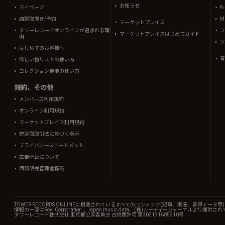
お知らせ
マイページ
K
店舗取置き/予約
Mi
マーケットプレイス
タワーレコードオンラインが選ばれる理
フ
マーケットプレイスはじめてガイド
由
ソ
はじめてのお客様へ
音
欲しい物リストの使い方
コレクション機能の使い方
規約、その他
メンバーズ利用規約
オンライン利用規約
マーケットプレイス利用規約
特定商取引法に基づく表示
プライバシーステートメント
広告停止について
酒類販売管理者標識
TOWER RECORDS ONLINEに掲載されているすべてのコンテンツ(記事、画像、音声デ
情報の一部はRovi Corporation.、japan music data、(株)シーディージャーナルより提供
タワーレコード株式会社 東京都公安委員会 古物商許可 第302191605310号