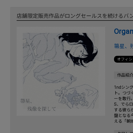
店舗限定販売作品がロングセールスを続けるバ
Organ
箒星、
オフィシ
作品紹
1ndシ
ト。つづく
ーを敢行。
S、でら
する彼らが
盤となる
える「朝