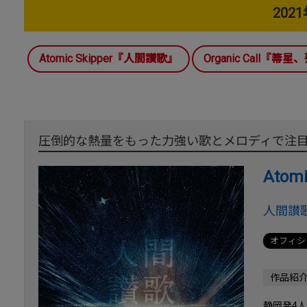
202
Atomic Skipper『人間讃歌』
Organic Call『
圧倒的な熱量をもった力強い歌とメロディで注目
Atomi
人間讃
オフィシ
作品紹
静岡発4人