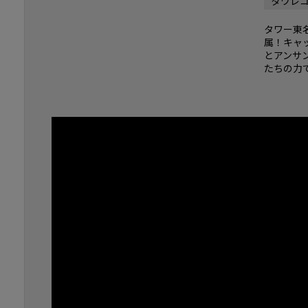
タワレ
タワー東
属！キャ
とアンサ
たちの力で