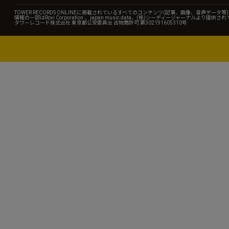
TOWER RECORDS ONLINEに掲載されているすべてのコンテンツ(記事、画像、音声デ
情報の一部はRovi Corporation.、japan music data、(株)シーディージャーナルより提供
タワーレコード株式会社 東京都公安委員会 古物商許可 第302191605310号