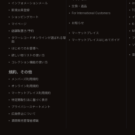
インフォメーションメール
in
交換・返品
新規会員登録
T
For International Customers
ショッピングカート
イ
お知らせ
マイページ
K
店舗取置き/予約
Mi
マーケットプレイス
タワーレコードオンラインが選ばれる理
フ
マーケットプレイスはじめてガイド
由
ソ
はじめてのお客様へ
音
欲しい物リストの使い方
コレクション機能の使い方
規約、その他
メンバーズ利用規約
オンライン利用規約
マーケットプレイス利用規約
特定商取引法に基づく表示
プライバシーステートメント
広告停止について
酒類販売管理者標識