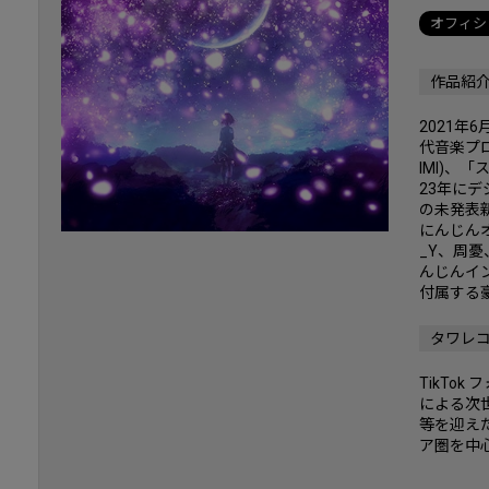
オフィシ
作品紹
2021
代音楽プロ
IMI)、「
23年に
の未発表
にんじん
_Y、周
んじんイン
付属する
タワレ
TikTo
による次世
等を迎え
ア圏を中