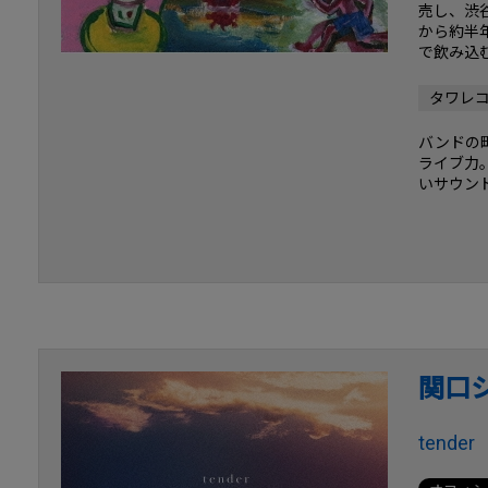
売し、渋⾕
から約半
で飲み込
タワレ
バンドの
ライブ力
いサウン
関口
tender