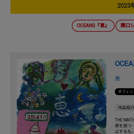
202
OCEANS『恵』
関口シ
OCEA
恵
オフィシ
作品紹
THE N
感を放つ
止するも