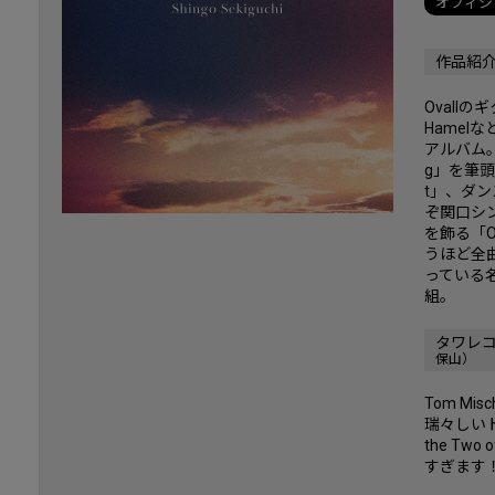
オフィシ
作品紹
Ovall
Hame
アルバム。
g」を筆頭に
t」、ダ
ぞ関口シン
を飾る「O
うほど全
っている名
組。
タワレ
保山）
Tom M
瑞々しいトー
the Two
すぎます