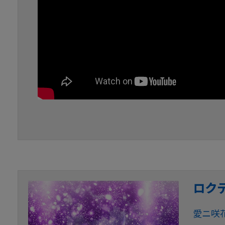
ロク
愛ニ咲