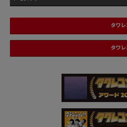
タワレ
タワレ