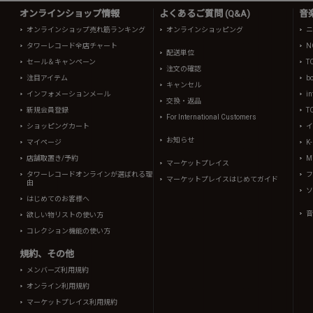
オンラインショップ情報
よくあるご質問 (Q&A)
音
オンラインショップ売れ筋ランキング
オンラインショッピング
ニ
タワーレコード全店チャート
N
配送単位
セール＆キャンペーン
T
注文の確認
注目アイテム
b
キャンセル
インフォメーションメール
in
交換・返品
新規会員登録
T
For International Customers
ショッピングカート
イ
お知らせ
マイページ
K
店舗取置き/予約
Mi
マーケットプレイス
タワーレコードオンラインが選ばれる理
フ
マーケットプレイスはじめてガイド
由
ソ
はじめてのお客様へ
音
欲しい物リストの使い方
コレクション機能の使い方
規約、その他
メンバーズ利用規約
オンライン利用規約
マーケットプレイス利用規約