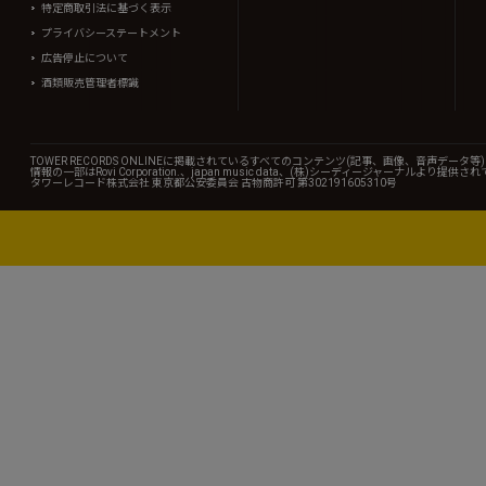
特定商取引法に基づく表示
プライバシーステートメント
広告停止について
酒類販売管理者標識
TOWER RECORDS ONLINEに掲載されているすべてのコンテンツ(記事、画像、音声デ
情報の一部はRovi Corporation.、japan music data、(株)シーディージャーナルより提供
タワーレコード株式会社 東京都公安委員会 古物商許可 第302191605310号