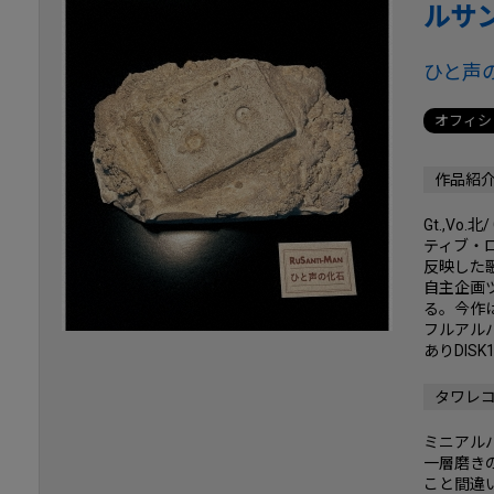
ルサ
ひと声の化
オフィシ
作品紹
Gt.,Vo
ティブ・
反映した
自主企画
る。今作
フルアル
ありDIS
タワレ
ミニアル
一層磨き
こと間違