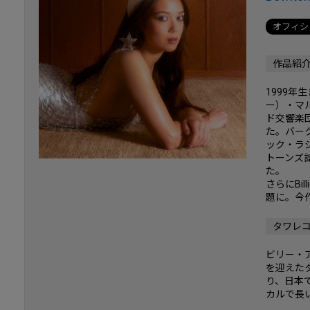
オフィシ
作品紹
1999
ー）・マ
ド交響楽
た。バーク
ック・ラジ
トーンズ
た。
さらにBil
題に。今
タワレ
ビリー・
を迎えた
り、日本
カルで長