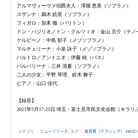
アルマヴィーヴァ伯爵夫人：澤畑 恵美（ソプラノ）
スザンナ：鵜木 絵里（ソプラノ）
フィガロ：加耒 徹（バリトン）
ドン・バジリオ／ドン・クルツィオ：金山 京介（テノ
ケルビーノ：中島 郁子（メゾソプラノ）
マルチェリーナ：小泉 詠子（メゾソプラノ）
バルトロ／アントニオ：伊藤 純（バス）
バルバリーナ：三井 清夏（ソプラノ）
二人の少女：平野 琴理、鈴木 舞子
ピアノ：山口 佳代
【録音】
2021年5月17-21日 埼玉・富士見市民文化会館（キラ
カテゴリ ：
ニューリリース
| タグ ：
高音質（クラシック）
SAC