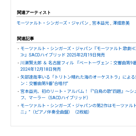
関連アーティスト
モーツァルト・シンガーズ・ジャパン
,
宮本益光
,
澤畑恵美
関連記事
モーツァルト・シンガーズ・ジャパン『モーツァルト:歌劇
≫』SACDハイブリッド 2025年2月19日発売
川瀬賢太郎 ＆ 名古屋フィル 『ベートーヴェン：交響曲第9番
2024年12月18日発売
矢部達哉率いる「トリトン晴れた海のオーケストラ」による
ン：交響曲第9番“合唱付”
宮本益光、初のリート・アルバム！『“白鳥の歌”四題』～シ
フ、マーラー（SACDハイブリッド）
モーツァルト・シンガーズ・ジャパンの第2作はモーツァル
ニ」”（ピアノ伴奏全曲盤）（2枚組）