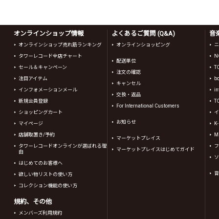
オンラインショップ情報
よくあるご質問 (Q&A)
音
オンラインショップ売れ筋ランキング
オンラインショッピング
ニ
タワーレコード全店チャート
N
配送単位
セール＆キャンペーン
T
注文の確認
注目アイテム
b
キャンセル
インフォメーションメール
in
交換・返品
新規会員登録
T
For International Customers
ショッピングカート
イ
お知らせ
マイページ
K
店舗取置き/予約
Mi
マーケットプレイス
タワーレコードオンラインが選ばれる理
フ
マーケットプレイスはじめてガイド
由
ソ
はじめてのお客様へ
音
欲しい物リストの使い方
コレクション機能の使い方
規約、その他
メンバーズ利用規約