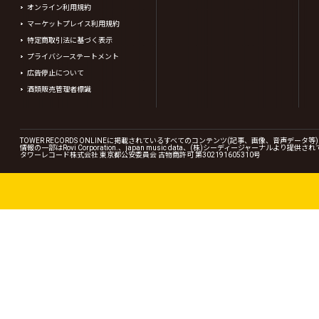
オンライン利用規約
マーケットプレイス利用規約
特定商取引法に基づく表示
プライバシーステートメント
広告停止について
酒類販売管理者標識
TOWER RECORDS ONLINEに掲載されているすべてのコンテンツ(記事、画像、音声デ
情報の一部はRovi Corporation.、japan music data、(株)シーディージャーナルより提供
タワーレコード株式会社 東京都公安委員会 古物商許可 第302191605310号