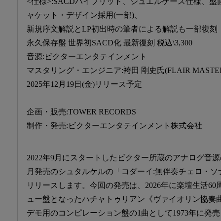
<仕様>:SACDハイブリッド、ジュエルケース仕様、
ャケット・デザイン採用(一部)、
新規序文解説とLP初出時の筆者による解説も一部復刻
永久保存盤 世界初SACD化 最新復刻 税込\3,300
音源:ビクターエンタテインメント
マスタリング・エンジニア:袴田 剛史氏(FLAIR MASTERI
2025年12月19日(金)リリース予定
企画・販売:TOWER RECORDS
制作・発売:ビクターエンタテインメント株式会社
2022年9月にスタートしたビクター所蔵のアナログ音源のS
月発売のシュタルケルの「コダーイ:無伴奏チェロ・ソ
リリースします。今回の発売は、2026年に楽壇生活6
ュー盤となったハチャトゥリアン《ヴァイオリン協奏曲》
デモ用のコンピレーション盤の1曲として1973年に発売