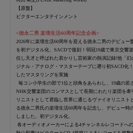
【原盤】
ビクターエンタテインメント
<徳永二男 楽壇生活60周年記念企画>
2026年に楽壇生活60周年を迎える徳永二男のデビュ
を初デジタル化、SACDで復刻！弱冠19歳で東京交響
任し天才と呼ばれた若かりし芸術家の熱演記録!他「幻
ジナル・アナログ・マスターテープに遡り初SACD化
したマスタリングを実施
毎コン小学生の部で1位と頭角をあらわし、19歳の若
NHK交響楽団のコンマスとして長期にわたり楽団を牽
リニストとして君臨し世界に通じるヴァイオリニスト
る徳永二男氏の楽壇生活60周年を記念し、デビュー時の
しました。初デジタル化。
各オーディオメーカーによる4チャンネルレコードへ
秋山和慶はビクターとCD-4規格によるレコードを複