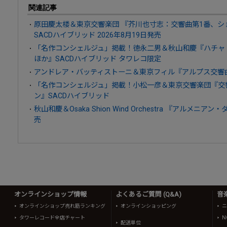
関連記事
原田慶太楼＆東京交響楽団 『芥川也寸志：交響曲第1番、シ
SACDハイブリッド 2026年8月19日発売
「名作コンシェルジュ」掲載！徳永二男＆秋山和慶『ハチャ
ほか』SACDハイブリッド タワレコ限定
アンドレア・バッティストーニ＆東京フィル『アルプス交響曲』U
「名作コンシェルジュ」掲載！小松一彦＆東京交響楽団『交
ン』SACDハイブリッド
秋山和慶＆Osaka Shion Wind Orchestra 『アルメニアン
売
オンラインショップ情報
よくあるご質問 (Q&A)
音
オンラインショップ売れ筋ランキング
オンラインショッピング
ニ
タワーレコード全店チャート
N
配送単位