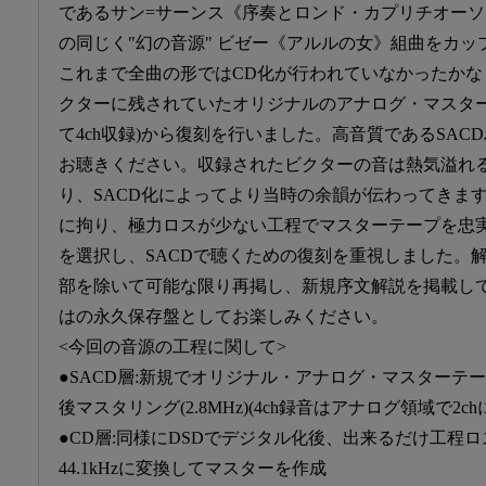
であるサン=サーンス《序奏とロンド・カプリチオー
の同じく"幻の音源" ビゼー《アルルの女》組曲をカ
これまで全曲の形ではCD化が行われていなかったか
クターに残されていたオリジナルのアナログ・マスター
て4ch収録)から復刻を行いました。高音質であるSA
お聴きください。収録されたビクターの音は熱気溢れ
り、SACD化によってより当時の余韻が伝わってきます
に拘り、極力ロスが少ない工程でマスターテープを忠
を選択し、SACDで聴くための復刻を重視しました。
部を除いて可能な限り再掲し、新規序文解説を掲載し
はの永久保存盤としてお楽しみください。
<今回の音源の工程に関して>
●SACD層:新規でオリジナル・アナログ・マスターテ
後マスタリング(2.8MHz)(4ch録音はアナログ領域で2c
●CD層:同様にDSDでデジタル化後、出来るだけ工程
44.1kHzに変換してマスターを作成