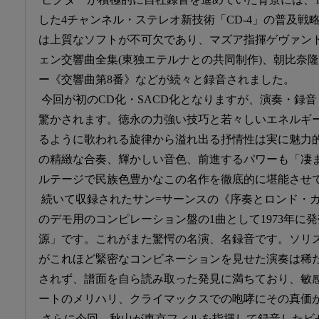
した4チャンネル・ステレオ新技術「CD-4」の普及戦
は上質なソフトが不可欠であり、マズア指揮ゲヴァン
ェン交響曲全集(東独エテルナとの共同制作)、朝比奈
ー《交響曲第8番》などが続々と録音されました。
今回が初のCD化・SACD化となりますが、演奏・録
驚かされます。徳永の力強い技巧と若々しいエネルギ
るように歌われる旋律から溢れ出る抒情性は実に魅力
の精緻な合奏、輝かしい音色、前進するパワーも「凄
ルテージで民族色豊かなこの名作を徹底的に堪能させ
続いて収録されたサン=サーンスの《序奏とロンド・カ
のデモ用のコンピレーション盤の1曲として1973年に
源」です。これがまた驚愕の名演、名録音です。ソリ
がこれほど緊密なコンビネーションを見せた演奏は稀
されず、譜面を自ら読み取った発見に満ちており、敏
ートのメリハリ、クライマックスでの咆哮にその真価
さらに今回、秋山が東京フィルを指揮して録音したビ