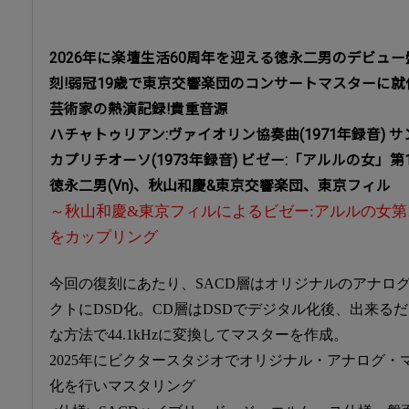
2026年に楽壇生活60周年を迎える徳永二男のデビュー
刻!弱冠19歳で東京交響楽団のコンサートマスターに
芸術家の熱演記録!貴重音源
ハチャトゥリアン:ヴァイオリン協奏曲(1971年録音) サ
カプリチオーソ(1973年録音) ビゼー:「アルルの女」第
徳永二男(Vn)、秋山和慶&東京交響楽団、東京フィル
～秋山和慶&東京フィルによるビゼー:アルルの女第1・2
をカップリング
今回の復刻にあたり、SACD層はオリジナルのアナロ
クトにDSD化。CD層はDSDでデジタル化後、出来る
な方法で44.1kHzに変換してマスターを作成。
2025年にビクタースタジオでオリジナル・アナログ
化を行いマスタリング