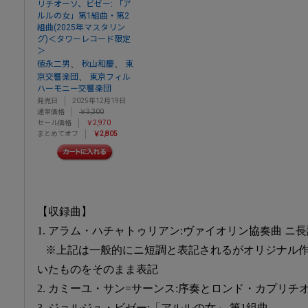
リチオーソ、ビゼー: 「ア
ルルの女」第1組曲・第2
組曲(2025年マスタリン
グ)＜タワーレコード限定
＞
、
、
徳永二男
秋山和慶
東
、
京交響楽団
東京フィル
ハーモニー交響楽団
発売日
2025年12月19日
通常価格
￥3,300
セール価格
￥2,970
まとめてオフ
￥2,805
【収録曲】
1. アラム・ハチャトゥリアン:ヴァイオリン協奏曲 ニ長
※上記は一般的にニ短調と表記されるがオリジナル作
いたものをそのまま表記
2. カミーユ・サン=サーンス:序奏とロンド・カプリチ
3. ジョルジュ・ビゼー:「アルルの女」 第1組曲