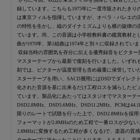
録しています。こちらも1975年に一度市販されたき
は東京フィルを指揮していますが、オペラ・バレエの
の特性を生かし、縦のダイナミズムよりも横の旋律の
ています。尚、この音源は小学校教科書の鑑賞教材と
曲が1970年、第1組曲は1974年と別々に収録されてい
収録当時の雰囲気を存分に伝える優秀録音をビクター
マスターテープから最新で復刻を行いました。いずれ
刻では、ビクターが温度管理も含め厳重に保管してい
スターテープを用い、SACD層用にはDSDでダイレクト
化された音源を基に出来るだけ工程ロスを減らしたピュア
ています。製品化にあたってはスタジオでマスターテ
DSD2.8MHz、DSD5.6MHz、DSD11.2MHz、PCMは44
限りのレートで試聴を行った上で、DSD2.8MHzを採
フォーマットが2.8MHzのため工程で一番ロスが少な
2.8MHzに変換するため工程が多くなる)で、楽器の
ターテープに近かったことによります。もちろん、音