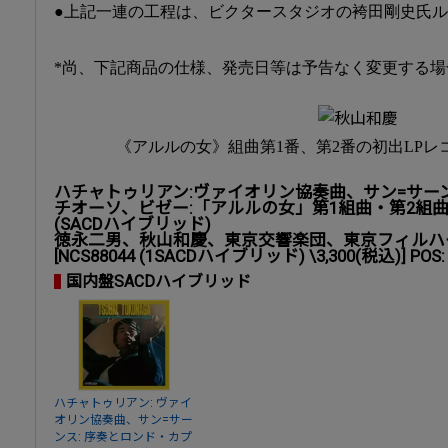
●上記一連の工程は、ビクタースタジオの袴田剛史氏ルー
*尚、下記商品の仕様、発売日等は予告なく変更する場
《アルルの女》組曲第1番、第2番の初出LP
ハチャトゥリアン:ヴァイオリン協奏曲、サン=サー
チオーソ、ビゼー:「アルルの女」第1組曲・第2組曲 (
(SACDハイブリッド)
徳永二男、秋山和慶、東京交響楽団、東京フィルハ
[NCS88044 (1SACDハイブリッド) \3,300(税込)] POS: 
国内盤SACDハイブリッド
ハチャトゥリアン: ヴァイ
オリン協奏曲、サン=サー
ンス: 序奏とロンド・カプ