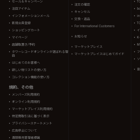
セール＆キャンペーン
T
注文の確認
注目アイテム
b
キャンセル
インフォメーションメール
in
交換・返品
新規会員登録
T
For International Customers
ショッピングカート
イ
お知らせ
マイページ
K
店舗取置き/予約
Mi
マーケットプレイス
タワーレコードオンラインが選ばれる理
フ
マーケットプレイスはじめてガイド
由
ソ
はじめてのお客様へ
音
欲しい物リストの使い方
コレクション機能の使い方
規約、その他
メンバーズ利用規約
オンライン利用規約
マーケットプレイス利用規約
特定商取引法に基づく表示
プライバシーステートメント
広告停止について
酒類販売管理者標識