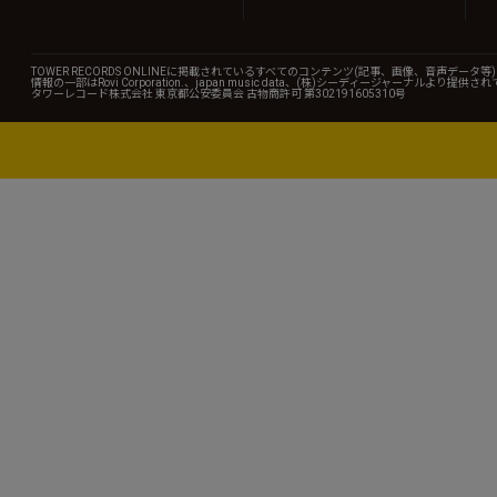
TOWER RECORDS ONLINEに掲載されているすべてのコンテンツ(記事、画像、音声デ
情報の一部はRovi Corporation.、japan music data、(株)シーディージャーナルより提供
タワーレコード株式会社 東京都公安委員会 古物商許可 第302191605310号