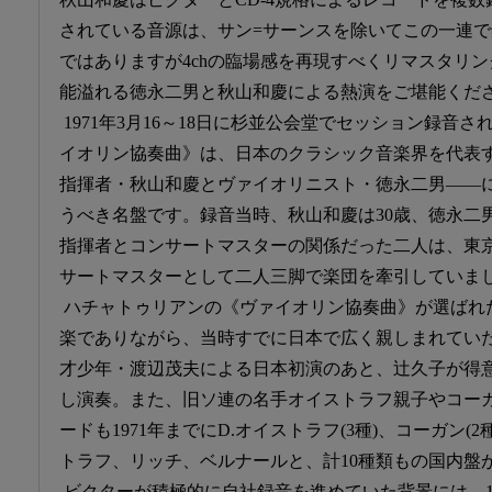
されている音源は、サン=サーンスを除いてこの一連で
ではありますが4chの臨場感を再現すべくリマスタリ
能溢れる徳永二男と秋山和慶による熱演をご堪能くだ
1971年3月16～18日に杉並公会堂でセッション録音
イオリン協奏曲》は、日本のクラシック音楽界を代表
指揮者・秋山和慶とヴァイオリニスト・徳永二男――
うべき名盤です。録音当時、秋山和慶は30歳、徳永二
指揮者とコンサートマスターの関係だった二人は、東
サートマスターとして二人三脚で楽団を牽引していま
ハチャトゥリアンの《ヴァイオリン協奏曲》が選ばれた
楽でありながら、当時すでに日本で広く親しまれていたた
才少年・渡辺茂夫による日本初演のあと、辻久子が得
し演奏。また、旧ソ連の名手オイストラフ親子やコーガ
ードも1971年までにD.オイストラフ(3種)、コーガン(2種
トラフ、リッチ、ベルナールと、計10種類もの国内盤
ビクターが積極的に自社録音を進めていた背景には、1