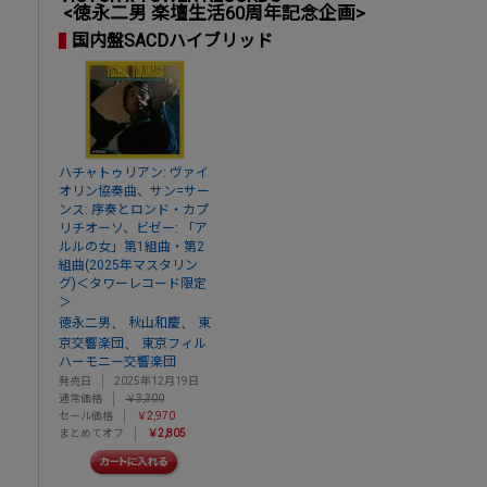
<徳永二男 楽壇生活60周年記念企画>
国内盤SACDハイブリッド
ハチャトゥリアン: ヴァイ
オリン協奏曲、サン=サー
ンス: 序奏とロンド・カプ
リチオーソ、ビゼー: 「ア
ルルの女」第1組曲・第2
組曲(2025年マスタリン
グ)＜タワーレコード限定
＞
、
、
徳永二男
秋山和慶
東
、
京交響楽団
東京フィル
ハーモニー交響楽団
発売日
2025年12月19日
通常価格
￥3,300
セール価格
￥2,970
まとめてオフ
￥2,805