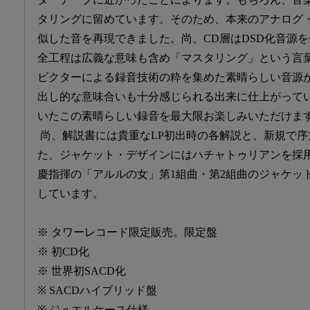
タリングに留めています。そのため、本来のアナログ
似した音を再現できました。尚、CD層はDSD化音源を
全工程は広義な意味も含め「マスタリング」という言葉
ビクターによる録音技術の粋を集めた素晴らしい音源
出し的な意味合いも十分感じられる出来に仕上がって
いたこの素晴らしい録音を最大限お楽しみいただけま
尚、解説書には貴重なLP初出時の各解説と、新規で序
た、ジャケット・デザインにはハチャトゥリアンを採
慶指揮の「アルルの女」第1組曲・第2組曲のジャケッ
しています。
※ タワーレコード限定販売。限定盤
※ 初CD化
※ 世界初SACD化
※ SACDハイブリッド盤
※ ジュエルケース仕様