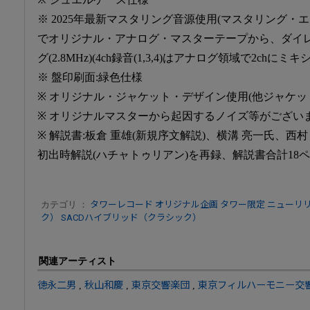
※ 2025年最新マスタリング音源使用(マスタリング・エ
でオリジナル・アナログ・マスターテープから、ダイレ
グ(2.8MHz)(4ch録音(1,3,4)はアナログ領域で2chにミキ
※ 盤印刷面:緑色仕様
※ オリジナル・ジャケット・デザイン使用(他ジャケッ
※ オリジナルマスターから起因するノイズ等がござい
※ 解説書:板倉 重雄(新規序文解説)、横溝 亮一氏、西
初出時解説(ハチャトゥリアン)を再録、解説書合計18
カテゴリ ：
タワーレコード オリジナル企画
タワー限定
ニューリ
ク）
SACDハイブリッド（クラシック）
関連アーティスト
徳永二男
,
秋山和慶
,
東京交響楽団
,
東京フィルハーモニー交