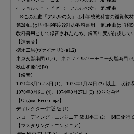
4. ジョルジュ・ビゼー:「アルルの女」 第2組曲
※この組曲「アルルの女」は小学校教科書の鑑賞教材
第2組曲は昭和46年度改訂の教科書用、第1組曲は昭和5
教科書用として録音されたため、録音年度が前後して
【演奏者】
徳永二男(ヴァイオリン)(1,2)
東京交響楽団 (1,2)、 東京フィルハーモニー交響楽団 (3,
秋山和慶(指揮)
【録音】
1971年3月16-18日 (1)、 1973年1月24日 (2) 以上、収
1970年9月6日 (4)、1974年9月27日 (3) 杉並公会堂
【Original Recordings】
ディレクター:井阪 紘 (1)
レコーディング・エンジニア:依田平三 (2)、 関口倫行 (3)
【マスタリング・エンジニア】
袴田 剛史(FLAIR Mastering Works)