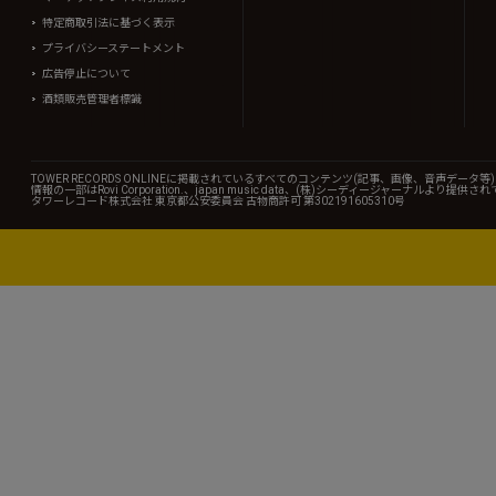
特定商取引法に基づく表示
プライバシーステートメント
広告停止について
酒類販売管理者標識
TOWER RECORDS ONLINEに掲載されているすべてのコンテンツ(記事、画像、音声デ
情報の一部はRovi Corporation.、japan music data、(株)シーディージャーナルより提供
タワーレコード株式会社 東京都公安委員会 古物商許可 第302191605310号