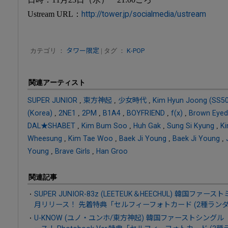
Ustream URL：
http://tower.jp/socialmedia/ustream
カテゴリ ：
タワー限定
| タグ ：
K-POP
関連アーティスト
SUPER JUNIOR
,
東方神起
,
少女時代
,
Kim Hyun Joong (S
(Korea)
,
2NE1
,
2PM
,
B1A4
,
BOYFRIEND
,
f(x)
,
Brown Eyed 
DAL★SHABET
,
Kim Bum Soo
,
Huh Gak
,
Sung Si Kyung
,
K
Wheesung
,
Kim Tae Woo
,
Baek Ji Young
,
Baek Ji Young
,
Young
,
Brave Girls
,
Han Groo
関連記事
SUPER JUNIOR-83z (LEETEUK＆HEECHUL) 韓国ファー
月リリース！ 先着特典「セルフィーフォトカード (2種ランダ
U-KNOW (ユノ・ユンホ/東方神起) 韓国ファーストシングル『Time