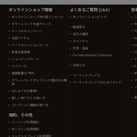
オンラインショップ情報
よくあるご質問 (Q&A)
音
オンラインショップ売れ筋ランキング
オンラインショッピング
ニ
タワーレコード全店チャート
N
配送単位
セール＆キャンペーン
T
注文の確認
注目アイテム
b
キャンセル
インフォメーションメール
in
交換・返品
新規会員登録
T
For International Customers
ショッピングカート
イ
お知らせ
マイページ
K
店舗取置き/予約
Mi
マーケットプレイス
タワーレコードオンラインが選ばれる理
フ
マーケットプレイスはじめてガイド
由
ソ
はじめてのお客様へ
音
欲しい物リストの使い方
コレクション機能の使い方
規約、その他
メンバーズ利用規約
オンライン利用規約
マーケットプレイス利用規約