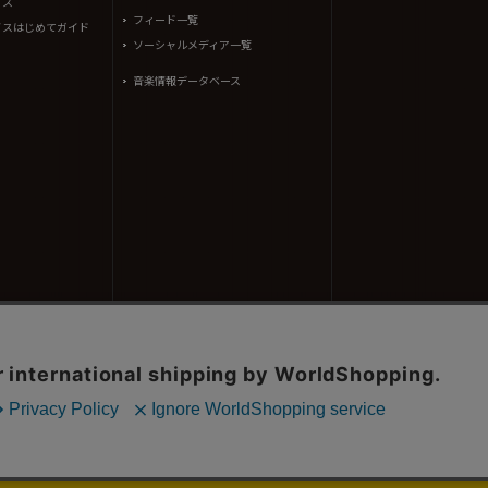
イス
フィード一覧
イスはじめてガイド
ソーシャルメディア一覧
音楽情報データベース
コンテンツ(記事、画像、音声データ等)はタワーレコード株式会社の承諾なしに無断転載することはできませ
、(株)シーディージャーナルより提供されています。
605310号