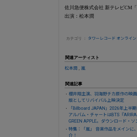
佐川急便株式会社 新テレビCM「
出演：松本潤
カテゴリ ：
タワーレコード オンライン
関連アーティスト
松本潤
,
嵐
関連記事
櫻井翔主演、羽海野チカ原作の映画
版としてリバイバル上映決定
「Billboard JAPAN」2026
アルバム・チャートはBTS『ARIR
GREEN APPLE。ダウンロード・ソ
特集：「嵐」 音楽作品をメインに
介！