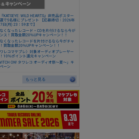
『KATSEYE: WILD HEARTS』非売品ポスター
選で5名様にプレゼント 【応募締切：2026年
17日(月) 23：59まで】
なくなったレコード・CDを片付けるなら今が
ンス！買取金額20％UPキャンペーン！！
なくなったレコードを片付けるなら今がチャ
！買取金額20％UPキャンペーン！！
ワレコマケプレ〉対象オーディオプレーヤー
！10％ポイント還元キャンペーン
WITCH ON! タワレコ オーディオ祭～夏～」キ
ペーン
もっと見る