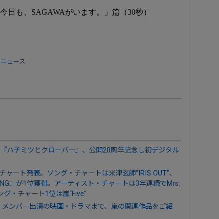
今日も、SAGAWAがいます。」篇（30秒）
 ニュース
『ハチミツとクローバー』、公開20周年記念し初デジタル
年上半期チャート発表。ソング・チャートは米津玄師“IRIS OUT”、
ANG』が1位獲得。アーティスト・チャートは3年連続でMrs.
ング・チャート1位は嵐“Five”
、メンバー出演の映画・ドラマまで、嵐の関連作品をご紹