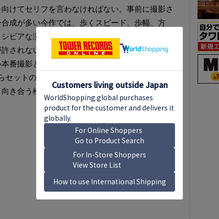
を向けてセリフを言わなければない。事前に撮影さ
ー合成が多い今作では、歩くスピード、歩幅、方
、シビアな演技が求められるものの、視線を落とし
が許されないため、入念なリハーサルと、微調整を
い本番撮影となった。撮影本番中はもとより、撮影
らセットの中を前へ前へと歩き続ける松本。完璧な
と向き合う松本の姿は、今作の本質を体現している