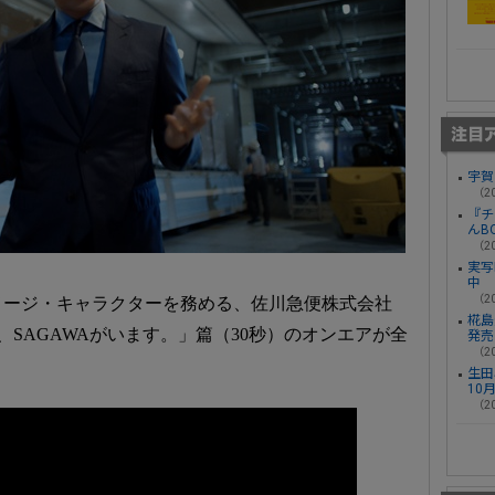
宇賀
（20
『チ
んB
（20
実写
中
（20
メージ・キャラクターを務める、佐川急便株式会社
椛島光
SAGAWAがいます。」篇（30秒）のオンエアが全
発売
（20
生田
10
（20