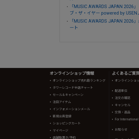
「MUSIC AWARDS JAPAN
ブ・ザ・イヤー powered by US
「MUSIC AWARDS JAPAN
ート
オンラインショップ情報
よくあるご質問 
オンラインショップ売れ筋ランキング
オンラインショ
タワーレコード全店チャート
配送単位
セール＆キャンペーン
注文の確認
注目アイテム
キャンセル
インフォメーションメール
交換・返品
新規会員登録
For Internationa
ショッピングカート
お知らせ
マイページ
店舗取置き/予約