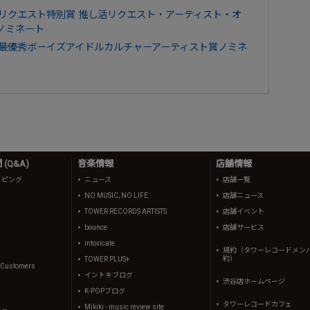
 2026」リクエスト特別賞 推し活リクエスト・アーティスト・オ
ENノミネート
 2026」最優秀ボーイズアイドルカルチャーアーティスト賞ノミネ
(Q&A)
音楽情報
店舗情報
ッピング
ニュース
店舗一覧
NO MUSIC, NO LIFE.
店舗ニュース
TOWER RECORDS ARTISTS
店舗イベント
bounce
店舗サービス
intoxicate
規約（タワーレコードメン
約）
TOWER PLUS+
l Customers
イントキブログ
渋谷店ホームページ
K-POPブログ
タワーレコードカフェ
Mikiki - music review site