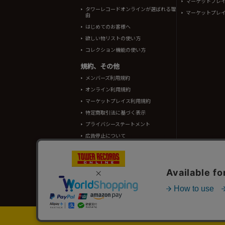
マーケットプレ
タワーレコードオンラインが選ばれる理
マーケットプレ
由
はじめてのお客様へ
欲しい物リストの使い方
コレクション機能の使い方
規約、その他
メンバーズ利用規約
オンライン利用規約
マーケットプレイス利用規約
特定商取引法に基づく表示
プライバシーステートメント
広告停止について
酒類販売管理者標識
TOWER RECORDS ONLINEに掲載されているすべての
情報の一部はRovi Corporation.、japan music data
タワーレコード株式会社 東京都公安委員会 古物商許可 第302191