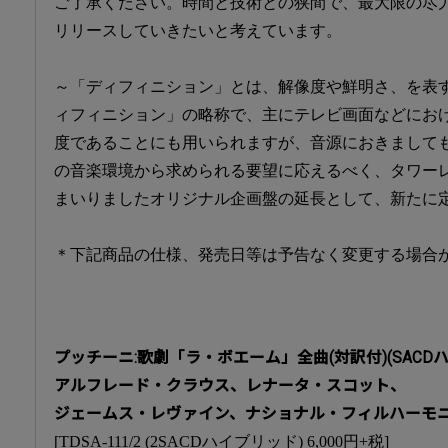
ご了承ください。時間と技術との狭間で、最大限の尽
リリースしていきたいと考えています。
～「ディフィニション」とは、解像度や鮮明さ、を表
ィフィニション」の略称で、主にテレビ画面などにお
度であることにも用いられますが、音源におきまして
の音楽環境から求められる要望に応えるべく、タワー
まいりましたオリジナル企画盤の延長として、新たに
＊下記商品の仕様、発売日等は予告なく変更する場合
プッチーニ:歌劇「ラ・ボエーム」全曲(対訳付)(SACD
アルフレード・クラウス、レナータ・スコット、
ジェームス・レヴァイン、ナショナル・フィルハーモ
[TDSA-111/2 (2SACDハイブリッド) 6,000円+税]