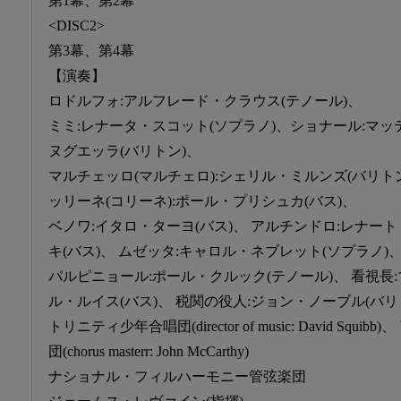
第1幕、第2幕
<DISC2>
第3幕、第4幕
【演奏】
ロドルフォ:アルフレード・クラウス(テノール)、
ミミ:レナータ・スコット(ソプラノ)、ショナール:マッ
ヌグエッラ(バリトン)、
マルチェッロ(マルチェロ):シェリル・ミルンズ(バリトン
ッリーネ(コリーネ):ポール・プリシュカ(バス)、
ベノワ:イタロ・ターヨ(バス)、 アルチンドロ:レナー
キ(バス)、 ムゼッタ:キャロル・ネブレット(ソプラノ)
パルピニョール:ポール・クルック(テノール)、 看視長
ル・ルイス(バス)、 税関の役人:ジョン・ノーブル(バリ
トリニティ少年合唱団(director of music: David Sq
団(chorus masterr: John McCarthy)
ナショナル・フィルハーモニー管弦楽団