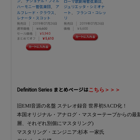
、
ン
ナショナル・フィル
、
ローマ歌劇場管弦楽団
、
ハーモニー管弦楽団
ア
ジュリエッタ・シミオナ
、
、
ルフレード・クラウス
ート
フランコ・コレッ
レナータ・スコット
リ
発売日
2019年07月26日
発売日
2019年07月26日
通常価格
￥6,600
価格
￥6,600
セール価格
￥5,940
まとめてオフ
￥5,610
こちら＞＞＞
Definition Series まとめページは
旧EMI音源の名盤 ステレオ録音 世界初SACD化！
本国オリジナル・アナログ・マスターテープからの最新マ
層、それぞれ別個にマスタリング)
マスタリング・エンジニア:杉本 一家氏