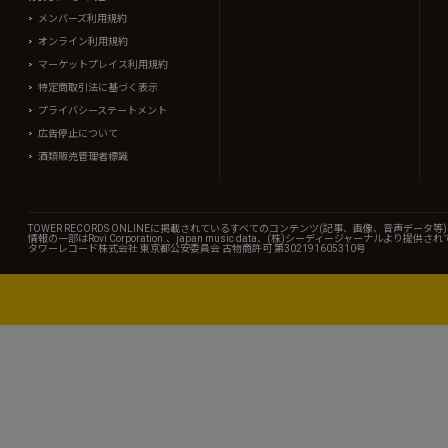
メンバーズ利用規約
オンライン利用規約
マーケットプレイス利用規約
特定商取引法に基づく表示
プライバシーステートメント
広告停止について
酒類販売管理者標識
TOWER RECORDS ONLINEに掲載されているすべてのコンテンツ(記事、画像、音声デ
情報の一部はRovi Corporation.、japan music data、(株)シーディージャーナルより提供
タワーレコード株式会社 東京都公安委員会 古物商許可 第302191605310号