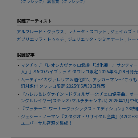
（クラシック）
高音質（クラシック）
関連アーティスト
アルフレード・クラウス
,
レナータ・スコット
,
ジェイムズ・
ガブリエッラ・トゥッチ
,
ジュリエッタ・シミオナート
,
トー
関連記事
マタチッチ『レオンカヴァッロ:歌劇「道化師」』サンティー
人」』SACDハイブリッド タワレコ限定 2026年3月28日発売
ムーティ～“カヴァレリア＆道化師”、アッカーマン～“こうもり
詞対訳付 タワレコ限定 2025年5月30日発売
『ハレル＆レヴァイン～ドヴォルザーク:チェロ協奏曲、オー
ングルレイヤー(ステレオ/マルチチャンネル) 2025年1月中
『プッチーニ: ワーナークラシックス・エディション』23枚組 
ジェシー・ノーマン『スタジオ・リサイタル全集』(42CD+3
ユニバーサル音源を集成！