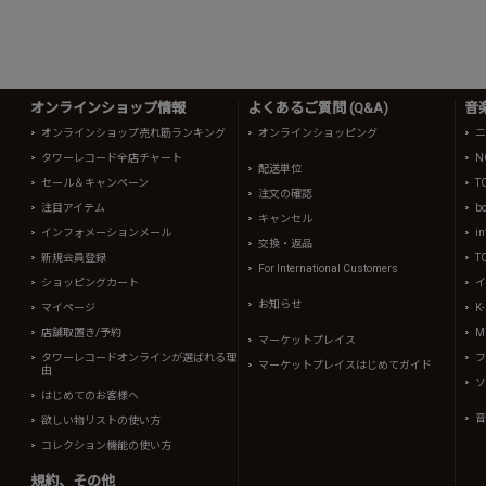
オンラインショップ情報
よくあるご質問 (Q&A)
音
オンラインショップ売れ筋ランキング
オンラインショッピング
ニ
タワーレコード全店チャート
N
配送単位
セール＆キャンペーン
T
注文の確認
注目アイテム
b
キャンセル
インフォメーションメール
in
交換・返品
新規会員登録
T
For International Customers
ショッピングカート
イ
お知らせ
マイページ
K
店舗取置き/予約
Mi
マーケットプレイス
タワーレコードオンラインが選ばれる理
フ
マーケットプレイスはじめてガイド
由
ソ
はじめてのお客様へ
音
欲しい物リストの使い方
コレクション機能の使い方
規約、その他