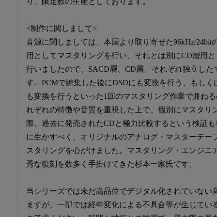
り、限定数の生産としております。
<制作に関しまして>
音源に関しましては、本国より取り寄せた96kHz/24bi
用としてマスタリングを行い、それとは別にCD層用と
行いましたので、SACD層、CD層、それぞれ独立し
す。PCMで編集した後にDSDにも変換を行う、もしくは
も変換を行うといった1回のマスタリング作業で兼ねるの
れぞれの特徴や音質を重視した上で、個別にマスタリ
際、過去に発売されたCDと極力比較するという検証
に生かすべく、オリジナルのアナログ・マスターテー
スタリングを心がけました。マスタリング・エンジニ
秀な復刻を数多く手掛けてきた杉本一家氏です。
当シリーズでは未だ高品位でデジタル化されていない
ますが、一部では経年変化による不具合等が生じてい