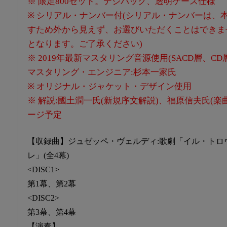
※ 限定800セット。デジパック、透明ケース仕様
※ シリアル・ナンバー付(シリアル・ナンバーは、
すため外から見えず、お選びいただくことはできま
となります。ご了承ください)
※ 2019年最新マスタリング音源使用(SACD層、C
マスタリング・エンジニア:杉本一家氏
※ オリジナル・ジャケット・デザイン使用
※ 解説:國土潤一氏(新規序文解説)、福原信夫氏(楽
ージ予定
【収録曲】ジュゼッペ・ヴェルディ:歌劇「イル・トロ
レ」(全4幕)
<DISC1>
第1幕、第2幕
<DISC2>
第3幕、第4幕
【演奏】