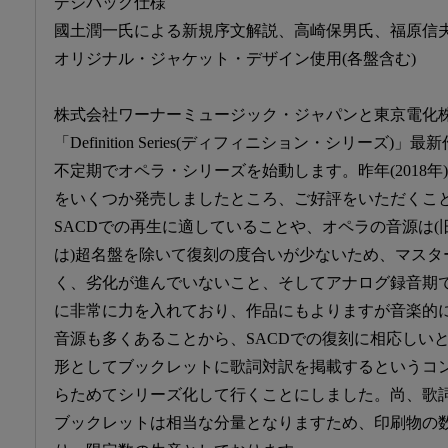
デジパック仕様
國土潤一氏による新規序文解説、高崎保男氏、福原信
オリジナル・ジャケット・デザイン使用(各盤含む)
株式会社ワーナーミュージック・ジャパンと東京電化
「Definition Series(ディフィニション・シリーズ
不定期でオペラ・シリーズを始動します。昨年(2018
をいくつか発売しましたところ、ご好評をいただくこと
SACDでの再生に適していることや、オペラの音源は(
は)超名盤を除いて復刻の度合いが少ないため、マスタ
く、劣化が進んでいないこと、そしてアナログ録音期
に非常に力を入れており、作品にもよりますが音楽的
音源も多くあることから、SACDでの復刻に相応しい
形としてブックレットに歌詞対訳を掲載するというコ
らためてシリーズ化して行くことにしました。尚、歌
ブックレットは相当な分量となりますため、印刷物の