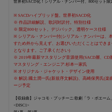
世界初SACD化！シリアル・ナンバー付、800セット限
※ SACDハイブリッド盤。世界初SACD化
※ 作品詳細解説、歌詞対訳付。特別仕様
※ 限定800セット。デジパック、透明ケース仕様
※ シリアル・ナンバー付(シリアル・ナンバーは、
すため外から見えず、お選びいただくことはできま
となります。ご了承ください)
※ 2019年最新マスタリング音源使用(SACD層、C
マスタリング・エンジニア:杉本一家氏
※ オリジナル・ジャケット・デザイン使用
※ 解説:國土潤一氏(新規序文解説)、高崎保男氏(楽
ージ予定
【収録曲】ジャコモ・プッチーニ:歌劇「ラ・ボエーム」
<DISC1>