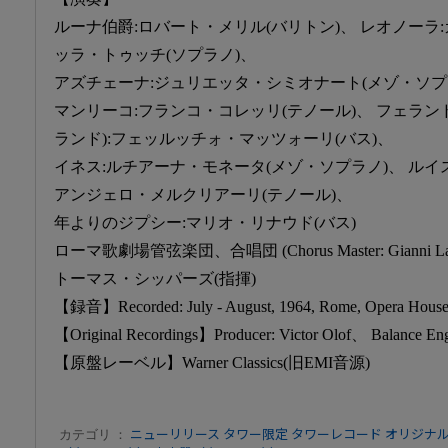
ルーナ伯爵:ロバート・メリル(バリトン)、 レオノーラ
ッラ・トゥッチ(ソプラノ)、
アズチェーナ:ジュリエッタ・シミオナート(メゾ・ソプ
マンリーコ:フランコ・コレッリ(テノール)、 フェラン
ランド):フェッルッチォ・マッツォーリ(バス)、
イネス:ルチアーナ・モネータ(メゾ・ソプラノ)、 ルイス
アンジェロ・メルクリアーリ(テノール)、
年よりのジプシー:マリオ・リナウド(バス)
ローマ歌劇場管弦楽団、合唱団 (Chorus Master: Gianni Laz
トーマス・シッパーズ(指揮)
【録音】Recorded: July - August, 1964, Rome, Opera Hous
【Original Recordings】Producer: Victor Olof、 Balance Engin
【原盤レーベル】Warner Classics(旧EMI音源)
カテゴリ ：
ニューリリース
タワー限定
タワーレコード オリジナ