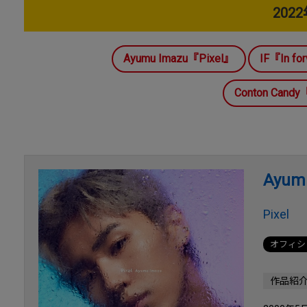
202
Ayumu Imazu『Pixel』
IF『In fo
Conton Ca
Ayum
Pixel
オフィシ
作品紹