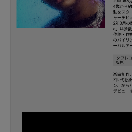
2000
4歳から
動をスター
ャーデビュ
2年3月の
e」は多
作詞・作
のバイリ
ーバルア
タワレ
松井）
楽曲制作
Z世代を
ン、から
デビュー