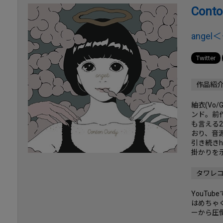
Conto
ange
Twitter
作品紹
紬衣(Vo
ンド。前
も言える2
おり、音
引き続き
掛かりを
タワレ
YouT
はめちゃ
ーから圧