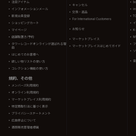
注目アイテム
b
キャンセル
インフォメーションメール
in
交換・返品
新規会員登録
T
For International Customers
ショッピングカート
イ
お知らせ
マイページ
K
店舗取置き/予約
Mi
マーケットプレイス
タワーレコードオンラインが選ばれる理
フ
マーケットプレイスはじめてガイド
由
ソ
はじめてのお客様へ
音
欲しい物リストの使い方
コレクション機能の使い方
規約、その他
メンバーズ利用規約
オンライン利用規約
マーケットプレイス利用規約
特定商取引法に基づく表示
プライバシーステートメント
広告停止について
酒類販売管理者標識