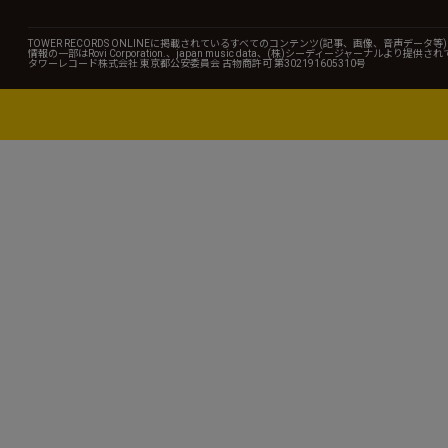
TOWER RECORDS ONLINEに掲載されているすべてのコンテンツ(記事、画像、音声デ
情報の一部はRovi Corporation.、japan music data、(株)シーディージャーナルより提供
タワーレコード株式会社 東京都公安委員会 古物商許可 第302191605310号