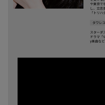
や東京で
し、立志舎
「トリハ
タワレ
スターダ
ドラマ「ゆ
y楽曲な