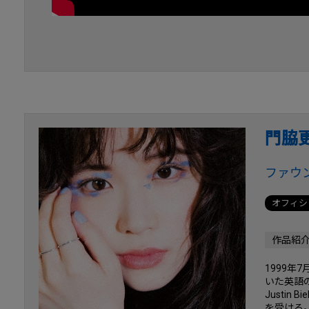
門脇
ファウ
オフィシ
作品紹
1999
いた英語の
Justi
を受ける