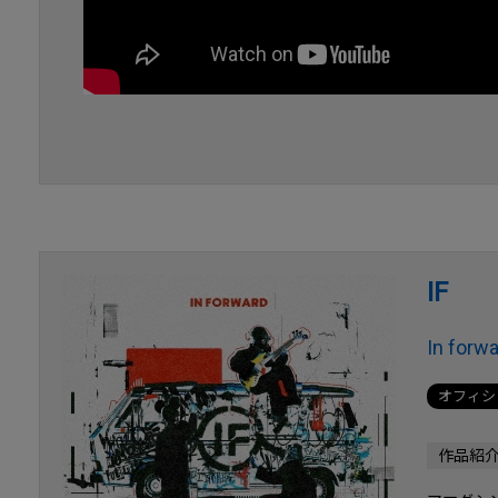
IF
In forw
オフィシ
作品紹