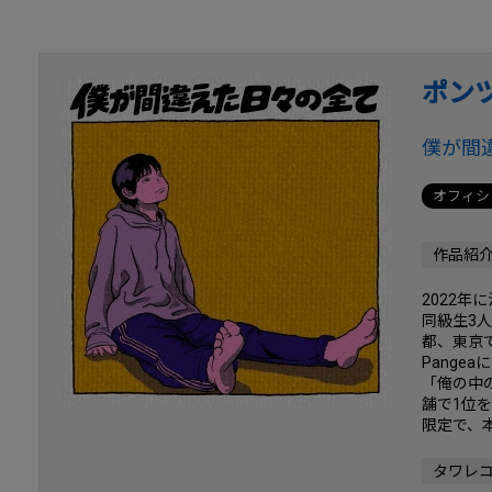
ポン
僕が間
オフィシ
作品紹
2022
同級生3人
都、東京で
Pange
「俺の中
舗で1位
限定で、
タワレ