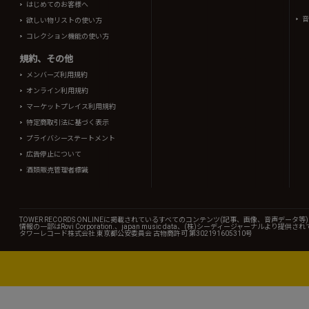
はじめてのお客様へ
音
欲しい物リストの使い方
コレクション機能の使い方
規約、その他
メンバーズ利用規約
オンライン利用規約
マーケットプレイス利用規約
特定商取引法に基づく表示
プライバシーステートメント
広告停止について
酒類販売管理者標識
TOWER RECORDS ONLINEに掲載されているすべてのコンテンツ(記事、画像、音声デ
情報の一部はRovi Corporation.、japan music data、(株)シーディージャーナルより提供
タワーレコード株式会社 東京都公安委員会 古物商許可 第302191605310号