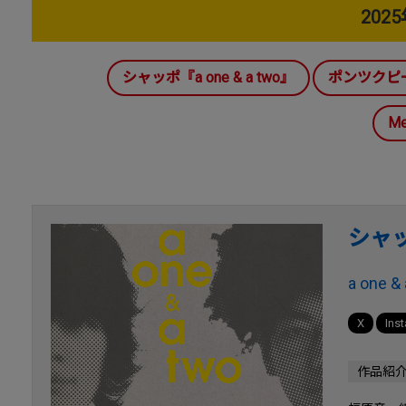
202
シャッポ『a one & a two』
ポンツクピ
Me
シャ
a one &
X
Ins
作品紹