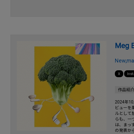
Meg 
New,ma
X
Ins
作品紹
2024年
ビューを
ルとして
らも、一
は、まっ
の発表か