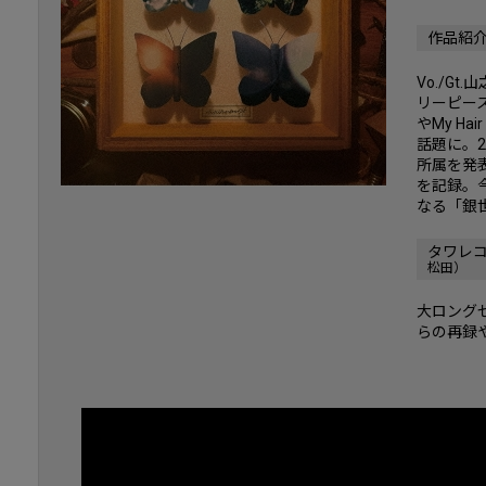
作品紹
Vo./G
リーピースロッ
やMy H
話題に。20
所属を発
を記録。
なる「銀
タワレ
松田）
大ロング
らの再録