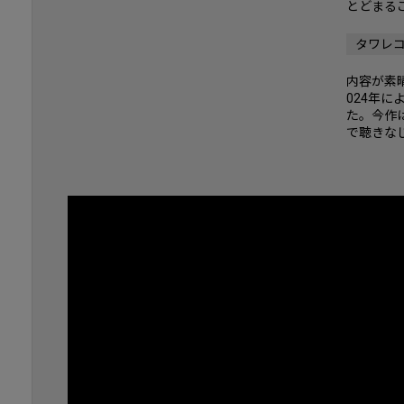
とどまる
タワレ
内容が素晴
024年に
た。今作
で聴きな