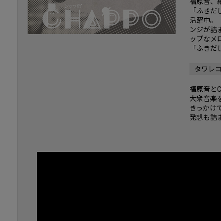
福原音、細
「ふきだ
活躍中。「
ンジが詰
ップなメ
「ふきだ
タワレ
福原音とCH
大衆音楽
きっかけ
発想も詰