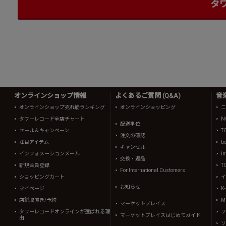
タ
オンラインショップ情報
よくあるご質問 (Q&A)
音
オンラインショップ売れ筋ランキング
オンラインショッピング
ニ
タワーレコード全店チャート
N
配送単位
セール＆キャンペーン
T
注文の確認
注目アイテム
b
キャンセル
インフォメーションメール
in
交換・返品
新規会員登録
T
For International Customers
ショッピングカート
イ
お知らせ
マイページ
K
店舗取置き/予約
Mi
マーケットプレイス
タワーレコードオンラインが選ばれる理
フ
マーケットプレイスはじめてガイド
由
ソ