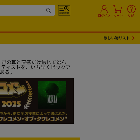
ログイン
カート
Q&A
欲しい物リスト
、己の耳と直感だけ信じて選ん
ーティストを、いち早くピックア
である。