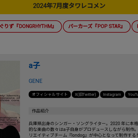
2024年7月度タワレコメン
ぐりず『DONGRHYTHM』
パーカーズ『POP STAR』
a子
GENE
オフィシャルサイト
X(旧Twitter)
Instagram
YouT
作品紹介
兵庫県出身のシンガー・ソングライター。2020 年に本
的な楽曲の数々はa子自身がプロデュースしながら制作
リエイティブチーム『londog』が中心となって制作する