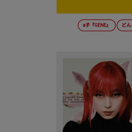
a子『GENE』
どん