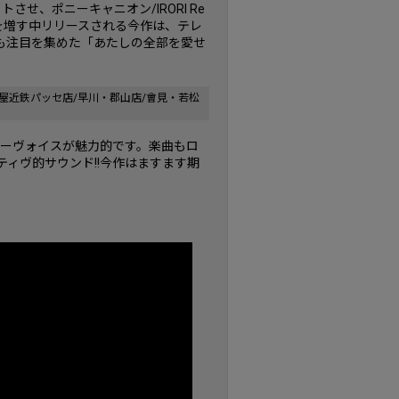
せ、ポニーキャニオン/IRORI Re
度を増す中リリースされる今作は、テレ
も注目を集めた「あたしの全部を愛せ
屋近鉄パッセ店/早川・郡山店/會見・若松
パーヴォイスが魅力的です。楽曲もロ
ィヴ的サウンド!!今作はますます期