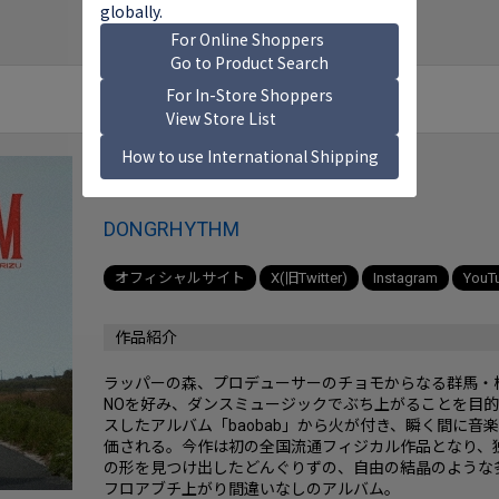
どんぐりず
DONGRHYTHM
オフィシャルサイト
X(旧Twitter)
Instagram
YouT
作品紹介
ラッパーの森、プロデューサーのチョモからなる群馬・桐生
NOを好み、ダンスミュージックでぶち上がることを目的
スしたアルバム「baobab」から火が付き、瞬く間に
価される。今作は初の全国流通フィジカル作品となり、
の形を見つけ出したどんぐりずの、自由の結晶のような
フロアブチ上がり間違いなしのアルバム。