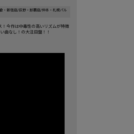
倉・新宿店/荻野・那覇店/仲本・札幌パル
ス！今作は中毒性の高いリズムが特徴
ない曲なし！の大注目盤！！