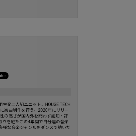
ube
発二人組ユニット。HOUSE.TECH
に楽曲制作を行う。2020年にリリー
音楽性の高さが国内外を問わず認知・評
独立を経たこの4年間で自分達の音楽
多様な音楽ジャンルをダンスで紡いだ