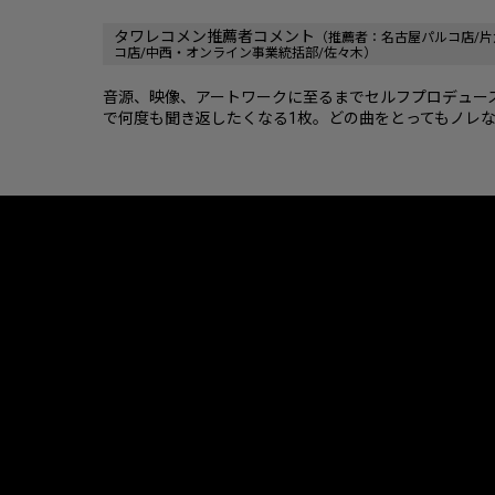
タワレコメン推薦者コメント
（推薦者：名古屋パルコ店/片
コ店/中西・オンライン事業統括部/佐々木）
音源、映像、アートワークに至るまでセルフプロデュー
で何度も聞き返したくなる1枚。どの曲をとってもノレ