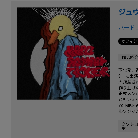
ジュ
ハード
オフィシ
作品紹
下北発、青春
9」に出演。
大抜擢さ
作り上げ
正式メン
ともいえ
Vo. R
ルワンマ
タワレ
子）