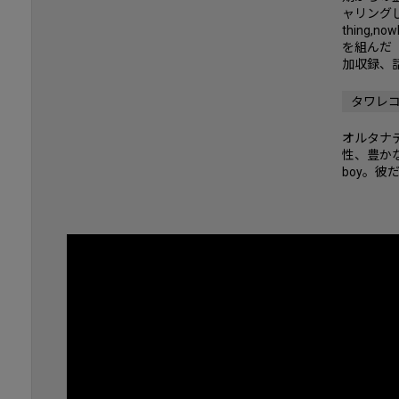
ャリングしF
thing,
を組んだ「
加収録、
タワレ
オルタナ
性、豊かな
boy。