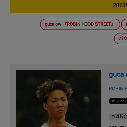
202
guca owl『ROBIN HOOD STREET』
バ
guca 
ROBIN 
オフィシ
作品紹