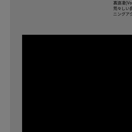
髙浪凌(V
荒々しい良
ニングア