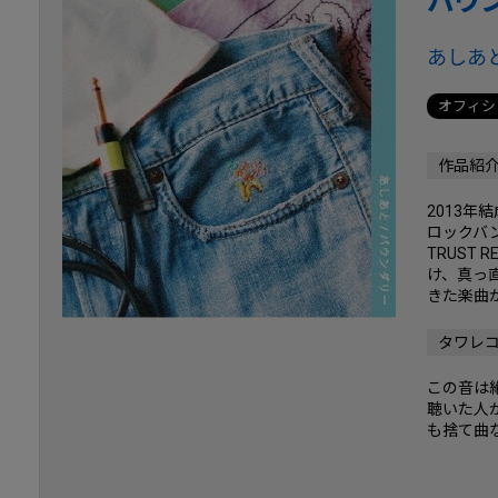
バウ
あしあ
オフィシ
作品紹
2013年結
ロックバ
TRUST
け、真っ
きた楽曲
タワレ
この音は
聴いた人
も捨て曲