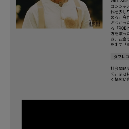
WILD 
コンシャ
代を少し
める。今作
ぶつかっ
る「ROB
方を歌った
き、お金
を出す「S
タワレ
社会問題
く。まさ
く幅広い