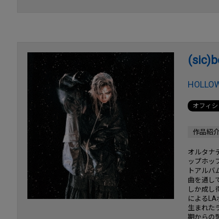
(sic)b
HOLLO
オフィシ
作品紹
オルタナ
ップホップ
トアルバ
曲を通して
しか成し得
によるLA
生まれたラウ
期からの盟友O