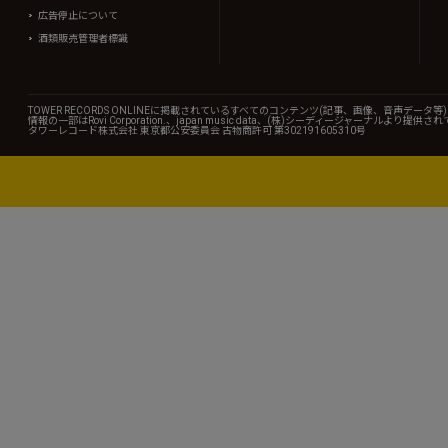
広告停止について
酒類販売管理者標識
TOWER RECORDS ONLINEに掲載されているすべてのコンテンツ(記事、画像、音声デ
情報の一部はRovi Corporation.、japan music data、(株)シーディージャーナルより提供
タワーレコード株式会社 東京都公安委員会 古物商許可 第302191605310号