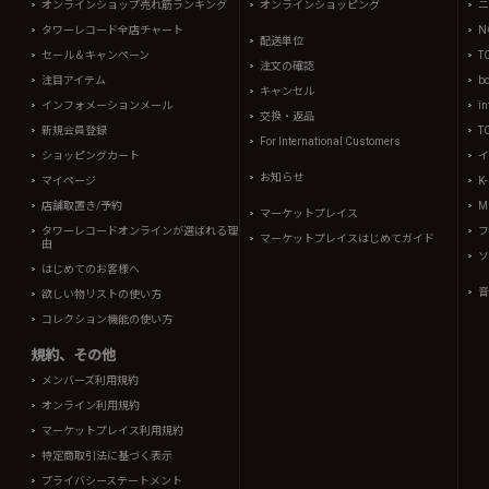
オンラインショップ売れ筋ランキング
オンラインショッピング
ニ
タワーレコード全店チャート
N
配送単位
セール＆キャンペーン
T
注文の確認
注目アイテム
b
キャンセル
インフォメーションメール
in
交換・返品
新規会員登録
T
For International Customers
ショッピングカート
イ
お知らせ
マイページ
K
店舗取置き/予約
Mi
マーケットプレイス
タワーレコードオンラインが選ばれる理
フ
マーケットプレイスはじめてガイド
由
ソ
はじめてのお客様へ
音
欲しい物リストの使い方
コレクション機能の使い方
規約、その他
メンバーズ利用規約
オンライン利用規約
マーケットプレイス利用規約
特定商取引法に基づく表示
プライバシーステートメント