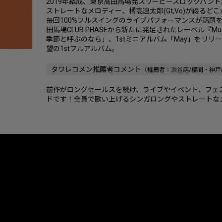
2019年結成、東京高田馬場発スリーピースロックバン
ストレートなメロディー、橘高連太郎(Gt,Vo)が綴る
毎回100%フルスイングのライブパフォーマンスが話題を
田馬場CLUB PHASEから新たに発足されたレーベル『Mud
季節と呼ぶのなら」、1stミニアルバム「May」をリリ
望の1stフルアルバム。
タワレコメン推薦者コメント
（推薦者：渋谷店/櫻間・神戸
前作がロングセールスを続け、ライブやイベント、フェ
ドです！全員で歌い上げるシンガロングやストレートな