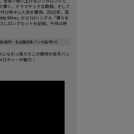
ド。全員で歌い上げるシンガロングと
どこか儚く、ドラマチックな歌詞。そして
呼び徐々に人気を獲得。2022年、高
dy Mine』から1stシングル「僕らを
ースしロングヒットを記録。今作は待
店/田附・名古屋近鉄パッセ店/早川）
スにも引っ張りだこの期待の若手バン
メロディーが魅力！