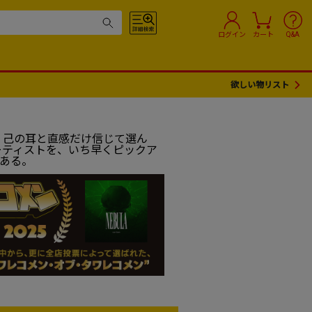
ログイン
カート
Q&A
欲しい物リスト
、己の耳と直感だけ信じて選ん
ーティストを、いち早くピックア
である。