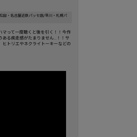
松田・名古屋近鉄パッセ店/早川・札幌パ
ハマって一度聴くと後を引く！！今作
のある疾走感がたまりません…！！サ
、ヒトリエやネクライトーキーなどの