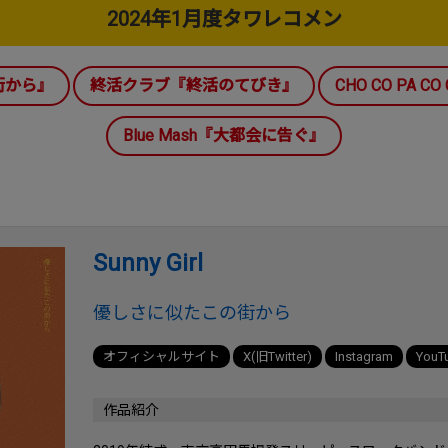
2024年1月度タワレコメン
の街から』
終活クラブ『終活のてびき』
CHO CO PA CO 
Blue Mash『大都会に告ぐ』
Sunny Girl
優しさに似たこの街から
オフィシャルサイト
X(旧Twitter)
Instagram
YouT
作品紹介