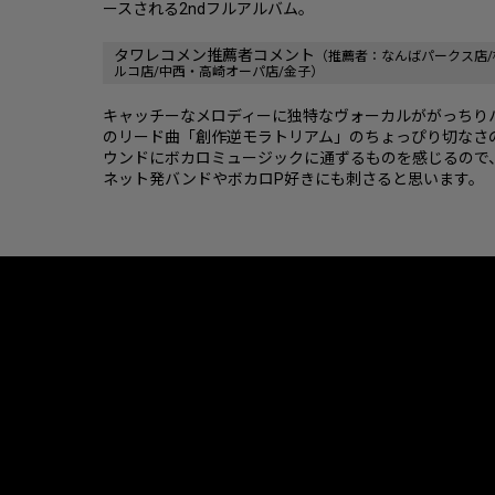
ースされる2ndフルアルバム。
タワレコメン推薦者コメント
（推薦者：なんばパークス店/
ルコ店/中西・高崎オーパ店/金子）
キャッチーなメロディーに独特なヴォーカルががっちり
のリード曲「創作逆モラトリアム」のちょっぴり切なさ
ウンドにボカロミュージックに通ずるものを感じるので
ネット発バンドやボカロP好きにも刺さると思います。