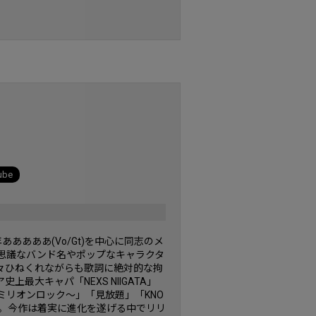
ube
あああああ(Vo/Gt)を中心に同志のメ
思議なバンド名やポップなキャラクタ
々ひねくれながらも歌詞に絶対的な拘
最大キャパ「NEXS NIIGATA」
リオンロック～」「見放題」「KNO
ねる。今作は着実に進化を遂げる中でリリ