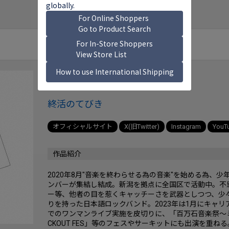
終活クラブ
終活のてびき
オフィシャルサイト
X(旧Twitter)
Instagram
YouT
作品紹介
2020年8月"音楽を終わらせる為の音楽"を始める為、少年
ンバーが集結し結成。新潟を拠点に全国区で活動中。不
ー等、他者の目を惹くキャッチーさを武器としつつ、少
りを持った日本語ロックバンド。2023年は1月にキャリア史上
でのワンマンライブ実施を皮切りに、「百万石音楽祭～ミ
CKOUT FES」等のフェスやサーキットにも出演を重