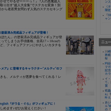
かせてやるぜーーーっ！』 7人の悪魔超人
ンス
取り出す"超人大全集"でステカセ変身！別
〈タ
い姿から老若男女問わず人気のステカセキング
限定
「S
ャン
の塗装済み完成品フィギュアが登場！
、「獅白ぼたん」の塗装済み完成品フィギュアが登
にとってしまうお手頃価格、全高17～18cmの
ど、フィギュアファンにやさしいカタチを
川﨑
表紙
桜
円谷
マガ
メア』に登場するキャラクター"メルティ"のフ
記念
カラ
きも、メルティが悪夢を食べてくれる！レ
イ・
て、
賞
椛島
a」
叶え
あい
glish「がうる・ぐら」がフィギュアに！
ル”
しめます♪ぜひお迎えください！
の「