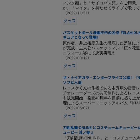
ィンク顔」と「サイコパス顔」をご用意。
か、「マイク」を持たせてライブで歌って
（2022/11/21）
グッズ
バスケットボール漫画不朽の名作『SLAM D
ギュアとなって登場!!
原作者、井上雄彦先生の徹底した監修によ
が完成！主人公バスケットマン「桜木花道
ニフォーム姿にて忠実再現!!
（2022/08/12）
グッズ
ザ・ナイアガラ・エンタープライズ公認！『NIAGA
ソフビ人形
レコスケくんの作者である本秀康の雷音レ
ヂオレコーダーズの共同制作によるレコス
も販売開始！発売40周年を目前に盛り上
理によるスーパーユニットアルバム『NIAGARA
（2022/06/07）
グッズ
刀剣乱舞-ONLINE-とコスチュームキューピー
ューピー 其ノ参 』
「刀剣乱舞-ONLINE-」と「コスチュー