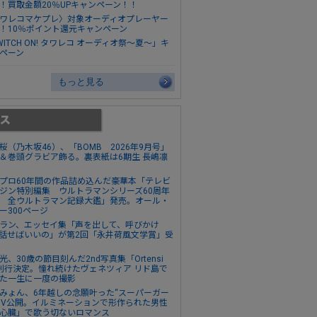
！買取金額20％UPキャンペーン！！
ワレコマケプレ〉対象オーディオプレーヤー
！10％ポイント還元キャンペーン
WITCH ON! タワレコ オーディオ祭～夏～」キ
ペーン
もっと見る
桜（乃木坂46）、「BOMB 2026年9月号」
＆巻頭グラビア飾る。裏表紙は6期生 長嶋凛
プロ60年間の作品詰め込んだ豪華本「テレビ
ジン特別編集 ウルトラマンシリーズ60周年
 全ウルトラマン記録大鑑」発売。オール・
ー300ページ
ラン、エッセイ集「声を出して、呼びかけ
話せばいいの」が第2回「永井荷風文学賞」受
光、30歳の節目刻んだ2nd写真集「Ortensi
刊行決定。憧れ続けたヴェネツィア リド島で
た一生に一度の撮影
みょん、6年越しの念願叶った“スーパーガー
MV公開。イルミネーションで形作られた男性
心臓」で歌う切ないロマンス