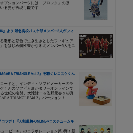
オプションパーツには「ブロック」のほ
いる姿が再現可能です
UNK』より 湘北高校バスケ部メンバー5人がフィ
る造形と彩色で生き生きとしたフィギュア
」をはじめ個性豊かな湘北メンバー5人をユ
RA TRIANGLE Vol.2』を聴くレコスケくん
コードと、インディ・ソフビメーカーのラ
ケくんのソフビ人形がタワーオンラインで
がる世紀の名盤、大滝詠一＆佐野元春＆杉真
 TRIANGLE Vol.2』バージョン！
がコラボ！『刀剣乱舞-ONLINE-×コスチュームキ
ムキューピー®」のコラボレーション第3弾！新