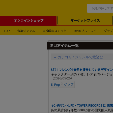
オンラインショップ
マーケットプレイス
TOP
音楽ジャンル
本/雑誌/コミック
DVD/ブルーレイ
グッズ
カテゴリ / ジャンルで絞込む
BT21 フレンズ4 楽器を演奏しているデザ
キャラクター別の７種、レア表情バージョ
（2026/05/26）
K-Pop
グッズ
キン肉マン KUFC × TOWER RECORDS 
あの累計発行部数7,800万部の国民的人気漫