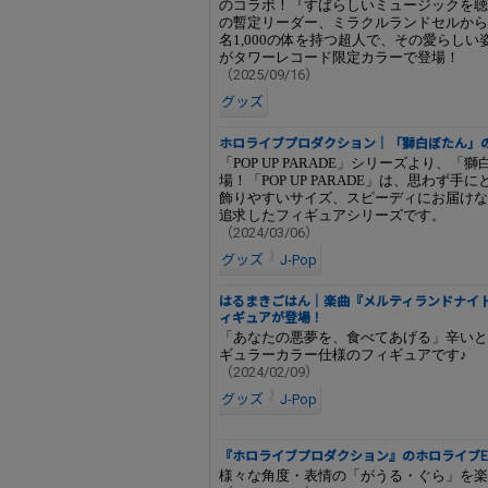
のコラボ！『すばらしいミュージックを聴
の暫定リーダー、ミラクルランドセルから
名1,000の体を持つ超人で、その愛らし
がタワーレコード限定カラーで登場！
（2025/09/16）
グッズ
ホロライブプロダクション｜「獅白ぼたん」
「POP UP PARADE」シリーズより
場！「POP UP PARADE」は、思わず手
飾りやすいサイズ、スピーディにお届けな
追求したフィギュアシリーズです。
（2024/03/06）
グッズ
J-Pop
はるまきごはん｜楽曲『メルティランドナイト
ィギュアが登場！
「あなたの悪夢を、食べてあげる」辛いと
ギュラーカラー仕様のフィギュアです♪
（2024/02/09）
グッズ
J-Pop
『ホロライブプロダクション』のホロライブEn
様々な角度・表情の「がうる・ぐら」を楽