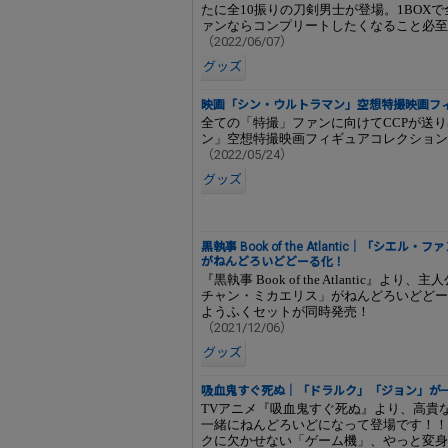
たに全10振りの刀剣男士が登場。1BOX
ァンならコンプリートしたくなること必至
（2022/06/07）
グッズ
映画「シン・ウルトラマン」空想特撮映画フ
全ての「特撮」ファンに向けてCCPが送り
ン」空想特撮映画フィギュアコレクション】
（2022/05/24）
グッズ
黒執事 Book of the Atlantic｜「
がねんどろいどどーる化！
『黒執事 Book of the Atlantic
チャン・ミカエリス」がねんどろいどどー
ようふくセットが同時発売！
（2021/12/06）
グッズ
吸血鬼すぐ死ぬ｜「ドラルク」「ジョン」が
TVアニメ『吸血鬼すぐ死ぬ』より、高貴
一緒にねんどろいどになって登場です！！
クに欠かせない「ゲーム機」、やっと変身