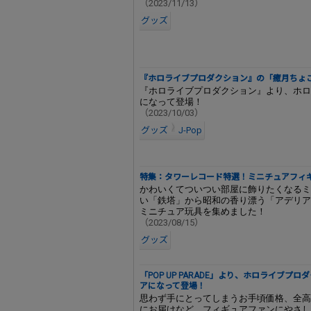
（2023/11/13）
グッズ
『ホロライブプロダクション』の「癒月ちょ
『ホロライブプロダクション』より、ホロ
になって登場！
（2023/10/03）
グッズ
J-Pop
特集：タワーレコード特選！ミニチュアフィ
かわいくてついつい部屋に飾りたくなるミ
い「鉄塔」から昭和の香り漂う「アデリア
ミニチュア玩具を集めました！
（2023/08/15）
グッズ
「POP UP PARADE」より、ホロライブ
アになって登場！
思わず手にとってしまうお手頃価格、全高1
にお届けなど、フィギュアファンにやさし