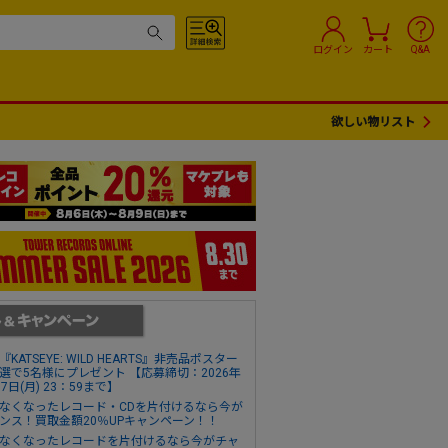
ログイン
カート
Q&A
欲しい物リスト
『KATSEYE: WILD HEARTS』非売品ポスター
選で5名様にプレゼント 【応募締切：2026年
17日(月) 23：59まで】
なくなったレコード・CDを片付けるなら今が
ンス！買取金額20％UPキャンペーン！！
なくなったレコードを片付けるなら今がチャ