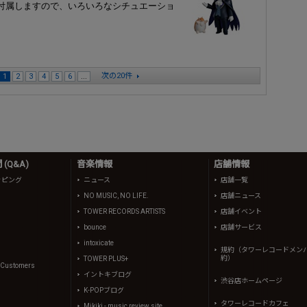
も付属しますので、いろいろなシチュエーショ
次の20件
1
2
3
4
5
6
...
(Q&A)
音楽情報
店舗情報
ッピング
ニュース
店舗一覧
NO MUSIC, NO LIFE.
店舗ニュース
TOWER RECORDS ARTISTS
店舗イベント
bounce
店舗サービス
intoxicate
規約（タワーレコードメン
約）
TOWER PLUS+
l Customers
イントキブログ
渋谷店ホームページ
K-POPブログ
タワーレコードカフェ
Mikiki - music review site