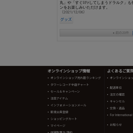
丸」や「すぐｽﾅｧしてしまうドラルク」
ンをお楽しみいただけます。
（2021/12/06）
グッズ
前の20件
オンラインショップ情報
よくあるご質問 
オンラインショップ売れ筋ランキング
オンラインショ
タワーレコード全店チャート
配送単位
セール＆キャンペーン
注文の確認
注目アイテム
キャンセル
インフォメーションメール
交換・返品
新規会員登録
For Internationa
ショッピングカート
お知らせ
マイページ
店舗取置き/予約