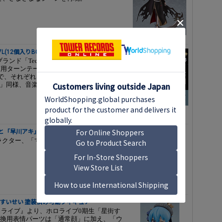
7L(12個入りBOX)
ブランド「Technics」のオーディオ機器をミ
ンテーブル「Technics SL-1200シリー
で、それぞれにLP盤が付属！ 大人気だった
ション」同様、音楽ファンの方だけではなく、幅
と「早川アキ」がねんどろいど化!
ラクター、「マキマ」と「早川アキ」のねん
街すいせい 塗装済み可動フィギュア
ホロライブ』より、ホロライブ0期生「星街す
換用表情パーツは「通常顔」に加え、「ウ