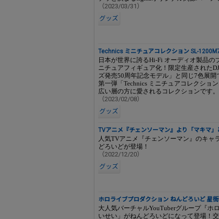
（2023/03/31）
グッズ
Technics ミニチュアコレクション SL-1200M
日本が世界に誇るHi-Fi オーディオ製品の
ニチュアフィギュア化！限定生産されたDJ用ター
ズ発売50周年記念モデル」と同じ7色展開
第一弾「Technics ミニチュアコレク
広い層の方に愛されるコレクションです。
（2023/02/08）
グッズ
TVアニメ『チェンソーマン』より「マキマ」
人気TVアニメ『チェンソーマン』のキャ
どろいどが登場！
（2022/12/20）
グッズ
ホロライブプロダクション ねんどろいど 星
大人気バーチャルYouTuberグループ『
いせい」がねんどろいどになって登場！交