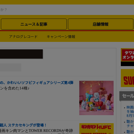
ニュース＆記事
店舗情報
アナログレコード
キャンペーン情報
インの、かわいいソフビフィギュアシリーズ第4弾
ンを含めた14種♪
映画
を抽
8月
聴か
に 悪魔超人 ステカセキングが登場！
チャ
画キン肉マンとTOWER RECORDSが奇跡
聴か