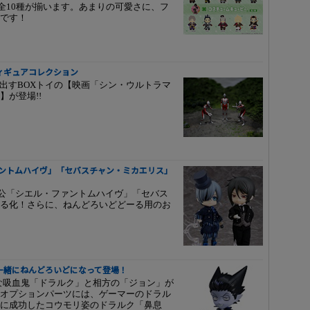
で全10種が揃います。あまりの可愛さに、フ
です！
ィギュアコレクション
出すBOXトイの【映画「シン・ウルトラマ
が登場!!
シエル・ファントムハイヴ」「セバスチャン・ミカエリス」
』より、主人公「シエル・ファントムハイヴ」「セバス
る化！さらに、ねんどろいどどーる用のお
一緒にねんどろいどになって登場！
な吸血鬼「ドラルク」と相方の「ジョン」が
オプションパーツには、ゲーマーのドラル
に成功したコウモリ姿のドラルク「鼻息