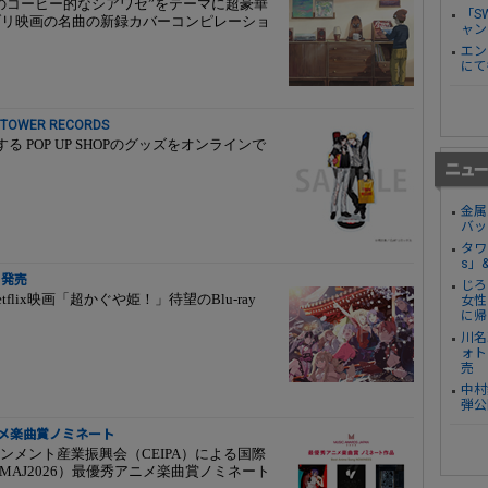
後のコーヒー的なシアワセ”をテーマに超豪華
「S
ブリ映画の名曲の新録カバーコンピレーショ
ャン
エン
にて
OWER RECORDS
催する POP UP SHOPのグッズをオンラインで
金属
バッ
タワ
s」
日発売
じろ
lix映画「超かぐや姫！」待望のBlu-ray
女性
に帰
川名
ォト
売
中村
弾公
秀アニメ楽曲賞ノミネート
メント産業振興会（CEIPA）による国際
26」（MAJ2026）最優秀アニメ楽曲賞ノミネート