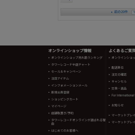
前の20件
1
オンラインショップ情報
よくあるご質問 
オンラインショップ売れ筋ランキング
オンラインショ
タワーレコード全店チャート
配送単位
セール＆キャンペーン
注文の確認
注目アイテム
キャンセル
インフォメーションメール
交換・返品
新規会員登録
For Internationa
ショッピングカート
お知らせ
マイページ
店舗取置き/予約
マーケットプレ
タワーレコードオンラインが選ばれる理
マーケットプレ
由
はじめてのお客様へ