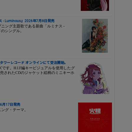
Luminous』2026年7月8日発売
ープニング主題歌である新曲「ルミナス -
ンドのシングル。
タワーレコード オンラインにて受注開始。
です。H.I.F編キービジュアルを使用したグ
売されたCDのジャケット絵柄のミニキーホ
6月17日発売
ニング・テーマ。