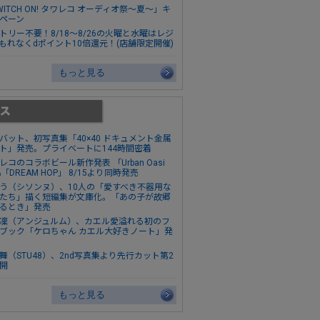
WITCH ON! タワレコ オーディオ祭～夏～」キ
ペーン
トリー不要！8/18～8/26の火曜と水曜はレジ
もれなくdポイント10倍還元！(店舗限定開催)
もっと見る
バット、初写真集「40×40 ドキュメント金属
ト」発売。プライベートに144時間密着
レコのコラボビール新作発表 「Urban Oasi
&「DREAM HOP」 8/15より同時発売
う（シソンヌ）、10人の「愛すべき不器用な
たち」描く短編集が文庫化。「あの子が故郷
るとき」発売
凜（アンジュルム）、カエル愛溢れる初のフ
ブック「ケロちゃん カエル大好きノート」発
舞（STU48）、2nd写真集より先行カット第2
開
もっと見る