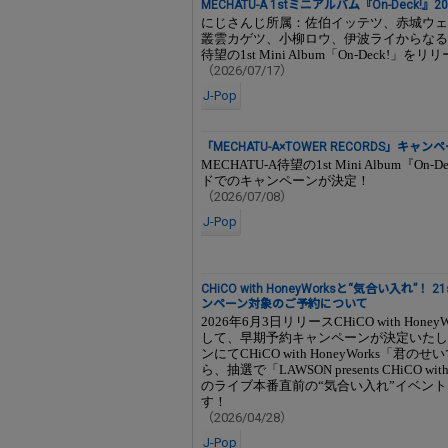
MECHATU-A 1stミニアルバム『On-Deck!』
にじさんじ所属：佐伯イッテツ、赤城ウェ
叢雲カゲツ、小柳ロウ、伊波ライからなるユニ
待望の1st Mini Album「On-Deck!」をリ
（2026/07/17）
J-Pop
「MECHATU-A×TOWER RECORDS」キャン
MECHATU-A待望の1st Mini Album
ドでのキャンペーンが決定！
（2026/07/08）
J-Pop
CHiCO with HoneyWorksと“気合い入れ”
ンペーン対象のご予約について
2026年6月3日リリースCHiCO with H
して、早期予約キャンペーンが決定いたし
ンにてCHiCO with HoneyWorks
ら、抽選で「LAWSON presents CHiCO with 
のライブ本番直前の“気合い入れ”イベント
す！
（2026/04/28）
J-Pop