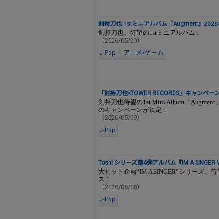
剣持刀也 1stミニアルバム『Augment』202
剣持刀也、待望の1stミニアルバム！
（2026/05/20）
J-Pop
アニメ/ゲーム
「剣持刀也×TOWER RECORDS」キャンペー
剣持刀也待望の1st Mini Album「Au
のキャンペーンが決定！
（2026/05/09）
J-Pop
Toshl シリーズ第4弾アルバム『IM A SINGER
大ヒット企画“IM A SINGER”シリーズ
ス！
（2026/06/18）
J-Pop