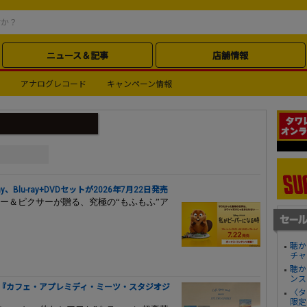
ニュース＆記事
店舗情報
アナログレコード
キャンペーン情報
、Blu-ray+DVDセットが2026年7月22日発売
ー＆ピクサーが贈る、究極の“もふもふ”ア
聴か
チャ
聴か
ンス
D『カフェ・アプレミディ・ミーツ・スタジオジ
〈タ
限定