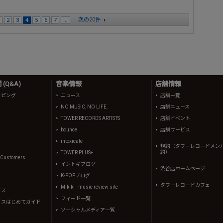
次の20件
2
3
4
5
6
7
...
(Q&A)
音楽情報
店舗情報
ッピング
ニュース
店舗一覧
NO MUSIC, NO LIFE.
店舗ニュース
TOWER RECORDS ARTISTS
店舗イベント
bounce
店舗サービス
intoxicate
規約（タワーレコードメン
約）
TOWER PLUS+
l Customers
イントキブログ
渋谷店ホームページ
K-POPブログ
タワーレコードカフェ
Mikiki - music review site
イス
フィード一覧
イスはじめてガイド
ソーシャルメディア一覧