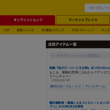
オンラインショップ
マーケットプレイス
TOP
音楽ジャンル
本/雑誌/コミック
DVD/ブルーレイ
グッズ
カテゴリ / ジャンルで絞込む
映画『私がビーバーになる時』4K UHD+Blu-ray
もしも、動物の世界に入れたら？ディズニ
ドベンチャー！
（2026/05/19）
海外DVD / ブルーレイ
アニメ/ゲーム
橋本徹監修・選曲によるコンピレーションC
ブリ』2026年6月3日発売