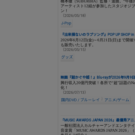
橋本徹（SUBURBIA）監修・選曲。“午
アーティスト12組が参加したスタジオジ
ン！
（2026/05/18）
J-Pop
『出来損ないのラブソング』POP UP SHOP in T
2026年6月12日(金)～6月21日(日)まで開
も販売いたします。
（2026/05/15）
グッズ
映画『超かぐや姫！』Blu-rayが2026年9月9
興行収入20億円突破！各所で“超”話題のNetf
化！
（2026/07/13）
国内DVD / ブルーレイ
アニメ/ゲーム
「MUSIC AWARDS JAPAN 2026」最優
一般社団法人カルチャーアンドエンタテイン
音楽賞「MUSIC AWARDS JAPAN 20