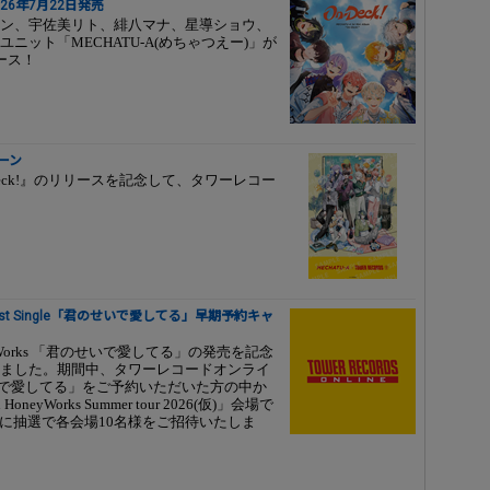
2026年7月22日発売
ン、宇佐美リト、緋八マナ、星導ショウ、
ット「MECHATU-A(めちゃつえー)」が
リース！
ペーン
『On-Deck!』のリリースを記念して、タワーレコー
！ 21st Single「君のせいで愛してる」早期予約キャ
oneyWorks 「君のせいで愛してる」の発売を記念
ました。期間中、タワーレコードオンライ
「君のせいで愛してる」をご予約いただいた方の中か
HoneyWorks Summer tour 2026(仮)」会場で
に抽選で各会場10名様をご招待いたしま