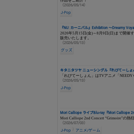
作品をご紹介！
（2026/05/14）
J-Pop
『NU: カーニバル』Exhibition ～Dreamy Voya
2026年5月15日(金)～8月9日(日)まで開催
販売いたします。
（2026/05/13）
グッズ
キタニタツヤ ニューシングル『れびてーしょん
「れびてーしょん」はTVアニメ「NEEDY G
（2026/05/13）
J-Pop
Mori Calliope ライブBlu-ray『Mori Calliop
Mori Calliope 2nd Concert “Grim
（2026/07/03）
J-Pop
アニメ/ゲーム