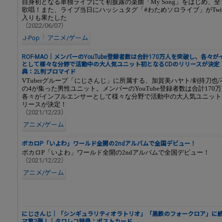
自身初となる単独ライブにて初披露の楽曲「My Song」をはじめ、全
歌唱！また、ライブ当日にハッシュタグ「#わためソロライブ」がTwitt
入りも果たした
（2022/06/07）
J-Pop
アニメ/ゲーム
ROF-MAO｜メンバーのYouTube登録者数は合計170万人を突破し、各々
として様々な分野で活動中の大人気ユニット初となるCDのリリースが決定
典：2L判ブロマイド
VTuberグループ「にじさんじ」に所属する、加賀美ハヤト/剣持刀也/
の4が集った男性ユニット。メンバーのYouTube登録者数は合計170
各々がインフルエンサーとして様々な分野で活動中の大人気ユニット
リースが決定！
（2021/12/23）
アニメ/ゲーム
ボカロP「いよわ」ワールド全開の2ndアルバムで全国デビュー！
ボカロP「いよわ」ワールド全開の2ndアルバムで全国デビュー！
（2021/12/22）
アニメ/ゲーム
にじさんじ｜「シンギュラリティオラトリオ」「黒鉄のフォークロア」に
マ第2弾！｜タワレコ特典：ポストカード