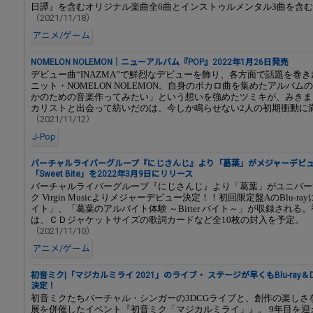
日譚』を含むオリジナル楽曲全6曲とインストゥルメンタル3曲を含む
（2021/11/18）
アニメ/ゲーム
NOMELON NOLEMON｜ニューアルバム『POP』2022年1月26日発売
デビュー曲“INAZMA”で鮮烈なデビューを飾り、各方面で話題を巻
ニット・NOMELON NOLEMON。自身のボカロ曲を集めたアルバム
かのための音楽作ってみたい」という想いを強めたツミキが、みきま
カリストと出会って紡いだのは、今しか鳴らせない2人の初期衝動に
（2021/11/12）
J-Pop
バーチャルライバーグループ『にじさんじ』より「葛葉」がメジャーデビ
「Sweet Bite」を2022年3月9日にリリース
バーチャルライバーグループ『にじさんじ』より「葛葉」がユニバー
ク Virgin Musicよりメジャーデビュー決定！！初回限定盤AのBlu-r
イト」、「葛葉のアルバイト体験 ～Bitter バイト～」が収録される
は、ＣＤジャケットサイズの歌詞カードなど全10枚の封入を予定。
（2021/11/10）
アニメ/ゲーム
初音ミク|「マジカルミライ 2021」のライブ・ ステージが早くもBlu-ray
決定！
初音ミクたちバーチャル・シンガーの3DCGライブと、創作の楽しさ
展を併催したイベント『初音ミク「マジカルミライ」』。 9年目を迎え