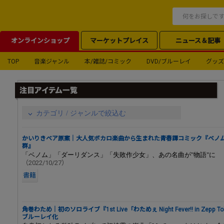
オンラインショップ
マーケットプレイス
ニュース＆記事
TOP
音楽ジャンル
本/雑誌/コミック
DVD/ブルーレイ
グッズ
カテゴリ / ジャンルで絞込む
かいりきベア原案｜大人気ボカロ楽曲から生まれた青春譚コミック『ベノム
群』
「ベノム」「ダーリダンス」「失敗作少女」、あの名曲が"物語"に
（2022/10/27）
書籍
角巻わため｜初のソロライブ『1st Live「わためぇ Night Fever!! in Zepp
ブルーレイ化