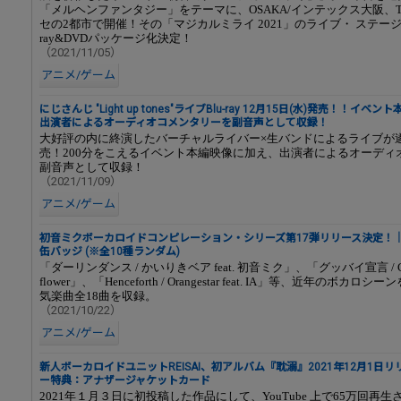
「メルヘンファンタジー」をテーマに、OSAKA/インテックス大阪、T
セの2都市で開催！その「マジカルミライ 2021」のライブ・ ステージが
ray&DVDパッケージ化決定！
（2021/11/05）
アニメ/ゲーム
にじさんじ "Light up tones"ライブBlu-ray 12⽉15⽇(⽔)発売！！イ
出演者によるオーディオコメンタリーを副音声として収録！
⼤好評の内に終演したバーチャルライバー×⽣バンドによるライブが遂にB
売！200分をこえるイベント本編映像に加え、出演者によるオーディ
副⾳声として収録！
（2021/11/09）
アニメ/ゲーム
初音ミクボーカロイドコンピレーション・シリーズ第17弾リリース決定！
缶バッジ (※全10種ランダム)
「ダーリンダンス / かいりきベア feat. 初音ミク」、「グッバイ宣言 / Chino
flower」、「Henceforth / Orangestar feat. IA」等、近年のボカ
気楽曲全18曲を収録。
（2021/10/22）
アニメ/ゲーム
新人ボーカロイドユニットREISAI、初アルバム『耽溺』2021年12月1日
ー特典：アナザージャケットカード
2021年１月３日に初投稿した作品にして、YouTube 上で65万回再