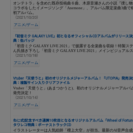
オンテトラ」を含めた既存投稿曲６曲、木原音瀬さんの小説『捜し物
コラボをしたイメージソング「Anemone」、アルバム限定楽曲3曲
初アルバム。
（2021/10/20）
アニメ/ゲーム
「初音ミク GALAXY LIVE」初となるオフィシャルCDアルバムがリリー
典：缶バッジ
「初音ミク GALAXY LIVE 2021」で披露する全楽曲を収録！特製
ん氏描き下ろし「初音ミク GALAXY LIVE 2021」メインビジュア
（2021/10/18）
アニメ/ゲーム
Vtuber「天使うと」初のオリジナルメジャーアルバム！「UTOPIA」発売
典：複製サイン入りクリアファイル
Vtuber「天使うと」(あまつかうと)、初のオリジナルメジャーアルバム
発売決定！
（2021/10/14）
アニメ/ゲーム
ねじ式|記念すべき通算10枚目となるオリジナルアルバム「Wheel of Fortu
タワレコ特典：ボーナストラックCD
イラストレーターは人気絵師「檀上大空」が担当。最新のAI音声合