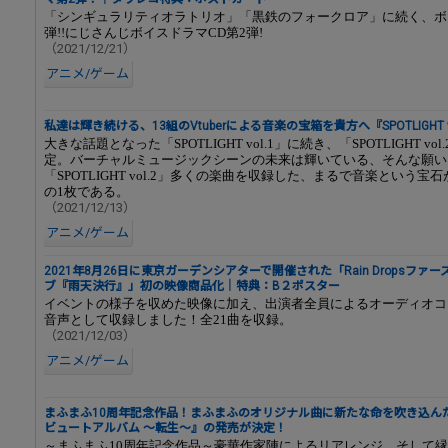
「シンギュラリティオラトリオ」「黒鉄のフォークロア」に続く、ボ
弾!!にじさんじボイスドラマCD第2弾!
（2021/12/21）
アニメ/ゲーム
私達は輝き続ける、13組のVtuberによる音楽の宝箱を貴方へ『SPOTLIGHT 
大きな話題となった「SPOTLIGHT vol.1」に続き、「SPOTLIGHT vo
定。バーチャルミュージックシーンの未来は輝いている、そんな願い
「SPOTLIGHT vol.2」多くの楽曲を収録した、まるで音楽という宝
の1枚である。
（2021/12/13）
アニメ/ゲーム
2021年8月26日に東京ガーデンシアターで開催された「Rain Dropsファ
ブ『雨天決行』」初の映像商品化｜特典：B２ポスター
イベントの様子を収めた映像に加え、出演者全員によるオーディオコ
音声として収録しました！全21曲を収録。
（2021/12/03）
アニメ/ゲーム
まふまふ10周年記念作品！まふまふのオリジナル曲に新たな命を吹き込ん
ビュートアルバム 〜転生〜』の発売が決定！
～まふまふ10周年記念作品～豪華作家陣によるリアレンジ、そして