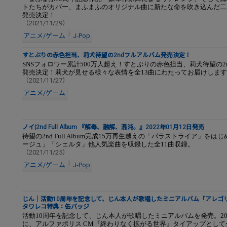
トたちがカバー、まふまふのオリジナル曲に新たな命を吹き込んだ二
発売決定！
（2021/11/29）
アニメ/ゲーム
J-Pop
すとぷりの赤色担当、莉犬待望の2ndフルアルバム発売決定！
SNSフォロワー累計500万人超え！すとぷりの赤色担当、莉犬待望の2
発売決定！莉犬が見せる様々な表情を全13曲にわたってお届けしま
（2021/11/27）
アニメ/ゲーム
ノイ|2nd Full Album 『解毒、融解、混沌。』2022年01月12日発売
待望の2nd Full Album完成15万再生越えの「パラストライア」を
ージュ」「シェルタ」他人気楽曲を収録した全11曲収録。
（2021/11/25）
アニメ/ゲーム
J-Pop
じん｜活動10周年を記念して、じん本人が歌唱したミニアルバム「アレゴ
タワレコ特典：缶バッジ
活動10周年を記念して、じん本人が歌唱したミニアルバムを発売。202
に、アルファポリス CM『終わりなく拡がる世界』タイアップとして