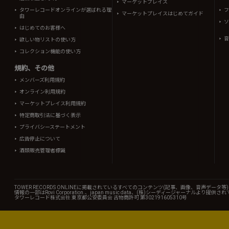
マーケットプレイス
タワーレコードオンラインが選ばれる理
フ
マーケットプレイスはじめてガイド
由
ソ
はじめてのお客様へ
音
欲しい物リストの使い方
コレクション機能の使い方
規約、その他
メンバーズ利用規約
オンライン利用規約
マーケットプレイス利用規約
特定商取引法に基づく表示
プライバシーステートメント
広告停止について
酒類販売管理者標識
TOWER RECORDS ONLINEに掲載されているすべてのコンテンツ(記事、画像、音声デ
情報の一部はRovi Corporation.、japan music data、(株)シーディージャーナルより提供
タワーレコード株式会社 東京都公安委員会 古物商許可 第302191605310号