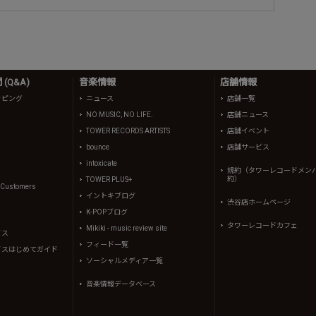
(Q&A)
音楽情報
店舗情報
ッピング
ニュース
店舗一覧
NO MUSIC, NO LIFE.
店舗ニュース
TOWER RECORDS ARTISTS
店舗イベント
bounce
店舗サービス
intoxicate
規約（タワーレコードメン
約）
TOWER PLUS+
l Customers
イントキブログ
渋谷店ホームページ
K-POPブログ
タワーレコードカフェ
Mikiki - music review site
イス
フィード一覧
イスはじめてガイド
ソーシャルメディア一覧
音楽情報データベース