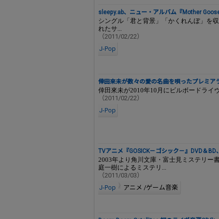
sleepy.ab、ニュー・アルバム『Mother Goos
シングル「君と背景」「かくれんぼ」を収
れたサ...
（2011/02/22）
J-Pop
倖田來未が数々の愛の名曲を唄ったプレミアラ
倖田來未が2010年10月にビルボードライヴに
（2011/02/22）
J-Pop
TVアニメ『GOSICK－ゴシック－』DVD＆
2003年より角川文庫・富士見ミステリ
庭一樹によるミステリ...
（2011/03/03）
J-Pop
アニメ /ゲーム音楽