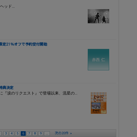
ッド...
限定21％オフで予約受付開始
に特典決定
」に『涙のリクエスト』で登場以来、流星の...
次の20件
3
4
5
6
7
8
9
...