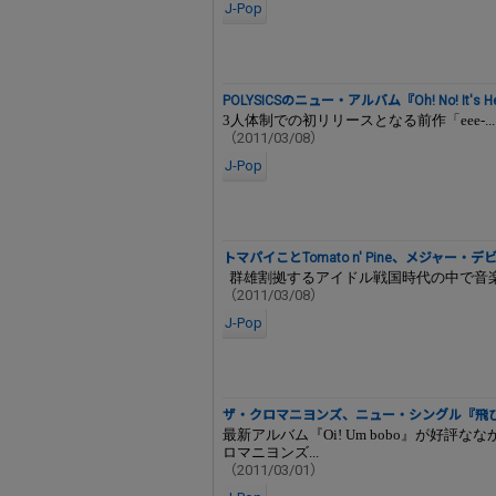
J-Pop
POLYSICSのニュー・アルバム『Oh! No! It's Hea
3人体制での初リリースとなる前作「eee-...
（2011/03/08）
J-Pop
トマパイことTomato n' Pine、メジャー・デ
群雄割拠するアイドル戦国時代の中で音楽偏
（2011/03/08）
J-Pop
ザ・クロマニヨンズ、ニュー・シングル『飛び乗
最新アルバム『Oi! Um bobo』が好
ロマニヨンズ...
（2011/03/01）