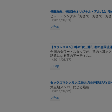
倖田來未、9枚目のオリジナル・アルバム『Dej
ヒット・シングル「好きで、好きで、好きで
（2011/03/01）
J-Pop
【タワレコメン】噂の“女王蜂”、初の全国流
全国のタワー・スタッフが、己の＜耳＞と
話題になる前のアーティス...
（2011/03/17）
J-Pop
セックスマシンガンズ20th ANNIVERSARY SIN
第五期メンバーによる最新...
（2011/02/22）
J-Pop