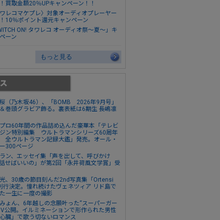
！買取金額20％UPキャンペーン！！
ワレコマケプレ〉対象オーディオプレーヤー
！10％ポイント還元キャンペーン
WITCH ON! タワレコ オーディオ祭～夏～」キ
ペーン
もっと見る
桜（乃木坂46）、「BOMB 2026年9月号」
＆巻頭グラビア飾る。裏表紙は6期生 長嶋凛
プロ60年間の作品詰め込んだ豪華本「テレビ
ジン特別編集 ウルトラマンシリーズ60周年
 全ウルトラマン記録大鑑」発売。オール・
ー300ページ
ラン、エッセイ集「声を出して、呼びかけ
話せばいいの」が第2回「永井荷風文学賞」受
光、30歳の節目刻んだ2nd写真集「Ortensi
刊行決定。憧れ続けたヴェネツィア リド島で
た一生に一度の撮影
みょん、6年越しの念願叶った“スーパーガー
MV公開。イルミネーションで形作られた男性
心臓」で歌う切ないロマンス