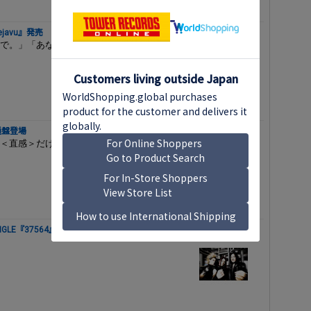
avu』発売
。」「あなただけが」...
通盤登場
＜直感＞だけを信じて選んだ、まだ世間で
GLE『37564』