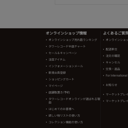
オンラインショップ情報
よくあるご質問 
オンラインショップ売れ筋ランキング
オンラインショ
タワーレコード全店チャート
配送単位
セール＆キャンペーン
注文の確認
注目アイテム
キャンセル
インフォメーションメール
交換・返品
新規会員登録
For Internationa
ショッピングカート
お知らせ
マイページ
店舗取置き/予約
マーケットプレ
タワーレコードオンラインが選ばれる理
マーケットプレ
由
はじめてのお客様へ
欲しい物リストの使い方
コレクション機能の使い方