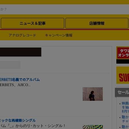
ニュース＆記事
店舗情報
アナログレコード
キャンペーン情報
HERBETS名義でのアルバム
BETS、AJICO...
映画
を抽
8月
聴か
イナミックな再構築シングル
チャ
はアルバム『_』からのリ･カット・シングル！
聴か