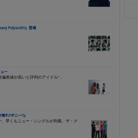
vy Polysick!!!』登場
ビュー
差値が高いと評判のアイドル“...
れ!!ボニー!!』
評ななか、早くもニュー・シングルが到着。ザ・ク