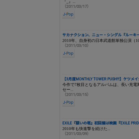
『_』...
（2011/03/17）
J-Pop
サカナクション、ニュー・シングル『ルーキ
2010年、自身初の日本武道館単独公演（10/8「
（2011/03/10）
J-Pop
【3月度MONTHLY TOWER PUSH!!!】ケ
今作で7枚目となるアルバムは、長い充電
セー...
（2011/03/15）
J-Pop
EXILE『願いの塔』初回盤は映画『EXILE PR
2010年も快進撃を続けた...
（2011/03/09）