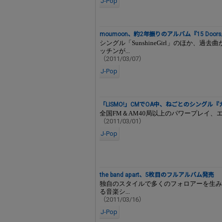
J-Pop
moumoon、約2年振りのアルバム『15 Door
シングル「SunshineGirl」のほか、
ッチンが...
（2011/03/07）
J-Pop
「LISMO!」CMでOA中、ねごとのシングル
全国FM＆AM40局以上のパワープレイ、エ.
（2011/03/01）
J-Pop
the band apart、5枚目のフルアルバム発売
独自のスタイルで多くのフォロアーを生み出してき
る音楽シ...
（2011/03/16）
J-Pop