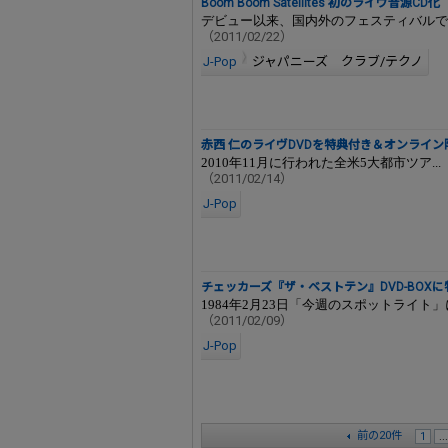
Boom Boom Satellites 初のライヴ音源CD化
デビュー以来、国内外のフェスティバルでヘ
（2011/02/22）
J-Pop
ジャパニーズ クラブ/テクノ
赤西 仁のライヴDVDを特典付き＆オンライン
2010年11月に行われた全米5大都市ツア...
（2011/02/14）
J-Pop
チェッカーズ『ザ・ベストテン』DVD-BOX
1984年2月23日「今週のスポットライト
（2011/02/09）
J-Pop
前の20件
1
...