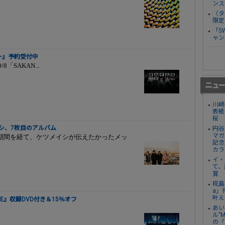
ンス
〈タ
限定
「S
ャン
ー』予約受付中
SAKAN...
川﨑
表紙
桜
ツメイシ、7枚目のアルバム
円谷
マガ
期間を経て、ケツメイシが伝えたかったメッ
記念
カラ
イ・
て、
賞
椛島
a」
叶え
IDE』収録DVD付き＆15％オフ
あい
ル”
の「