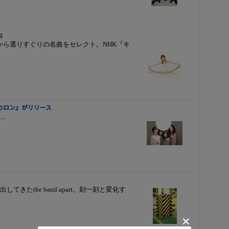
s』
過去曲から選りすぐりの名曲をセレクト。NHK『キ
『カロン』がリリース
..
たthe band apart。刻一刻と変化す