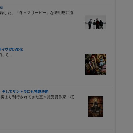
e』
録した、「冬＝スリーピー」な透明感に溢
イヴがDVD化
て...
BD、そしてサントラにも特典決定
ー書房より刊行されてきた直木賞受賞作家・桜