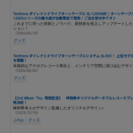
Technics ダイレクトドライブターンテーブル SL-1200GME！ターンテーブ
1200Gシリーズの集大成が台数限定で発売！ご注文受付中です♪
これまでに培った技術とノウハウ、新技術を投入しアップデートした
ション！
（2026/02/10）
グッズ
Technics ダイレクトドライブターンテーブルシステム SL-50C！ 上位モ
を搭載！
本格的なアナログレコード再生と、インテリア空間に溶け込むデザイ
（2026/02/03）
グッズ
【2nd Album「to」発売記念】 林和希オリジナルポータブルレコード
売決定！
林和希本人がデザイン監修したオリジナルデザイン♪
（2025/12/19）
J-Pop
グッズ