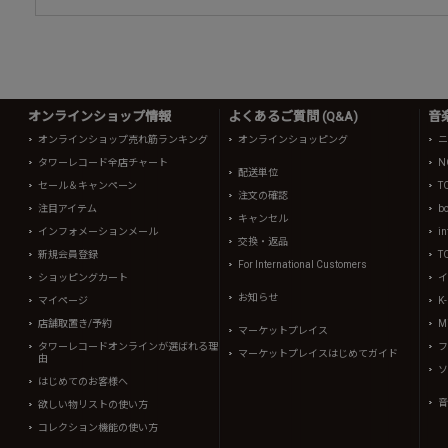
オンラインショップ情報
よくあるご質問 (Q&A)
音
オンラインショップ売れ筋ランキング
オンラインショッピング
ニ
タワーレコード全店チャート
N
配送単位
セール＆キャンペーン
T
注文の確認
注目アイテム
b
キャンセル
インフォメーションメール
in
交換・返品
新規会員登録
T
For International Customers
ショッピングカート
イ
お知らせ
マイページ
K
店舗取置き/予約
Mi
マーケットプレイス
タワーレコードオンラインが選ばれる理
フ
マーケットプレイスはじめてガイド
由
ソ
はじめてのお客様へ
音
欲しい物リストの使い方
コレクション機能の使い方