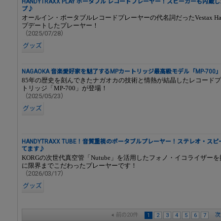
HANDYTRAXX PLAY ポータブル レコードプレーヤー！スピーカーも内
プ♪
オールイン・ポータブルレコードプレーヤーの代名詞だったVestax Hand
プデートしたプレーヤー！
（2025/07/28）
グッズ
NAGAOKA 音楽愛好家を魅了するMPカートリッジ最高級モデル「MP-700
85年の歴史を刻んできたナガオカの技術と情熱が結晶したレコード
トリッジ「MP-700」が登場！
（2025/05/23）
グッズ
HANDYTRAXX TUBE！音質重視のポータブルプレーヤー！ステレオ・ス
てます♪
KORGの次世代真空管「Nutube」を活用したフォノ・イコライザー
に限界までこだわったプレーヤーです！
（2026/03/17）
グッズ
前の20件
次
1
2
3
4
5
6
7