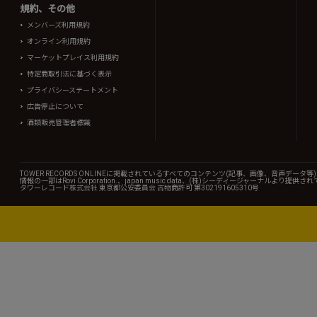
規約、その他
メンバーズ利用規約
オンライン利用規約
マーケットプレイス利用規約
特定商取引法に基づく表示
プライバシーステートメント
広告停止について
酒類販売管理者標識
TOWER RECORDS ONLINEに掲載されているすべてのコンテンツ(記事、画像、音声デ
情報の一部はRovi Corporation.、japan music data、(株)シーディージャーナルより提供
タワーレコード株式会社 東京都公安委員会 古物商許可 第302191605310号