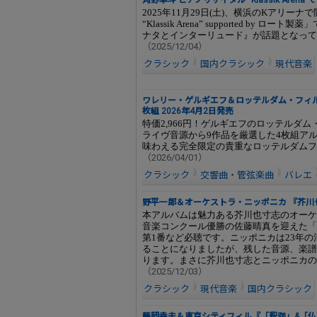
角野隼斗 ピアノリサイタル “Klassik Ar
2025年11月29日(土)、横浜のKアリー
“Klassik Arena” supported b
ナタとインターリュード』が話題となって
（2025/12/04）
クラシック
国内クラシック
現代音楽
ワレリー・ゲルギエフ＆ロッテルダム・フィル『20 
枚組 2026年4月2日発売
特価2,966円！ゲルギエフのロッテルダ
ライヴ音源から9作品を厳選した4枚組ア
味わえる完全限定の貴重なロッテルダムフ
（2026/04/01）
クラシック
交響曲・管弦楽曲
バレエ
野平一郎＆オーケストラ・ニッポニカ 『芥川也寸
本アルバムは魅力ある芥川也寸志のオーケ
音楽コンクール優勝の佐藤晴真を迎えた「
第1番など必聴です。ニッポニカは23年
ることになりましたが、残した音源、楽譜
ります。まさに芥川也寸志とニッポニカの
（2025/12/03）
クラシック
現代音楽
国内クラシック
藤岡幸夫＆東京シティフィル『「釈迦」&「仏陀