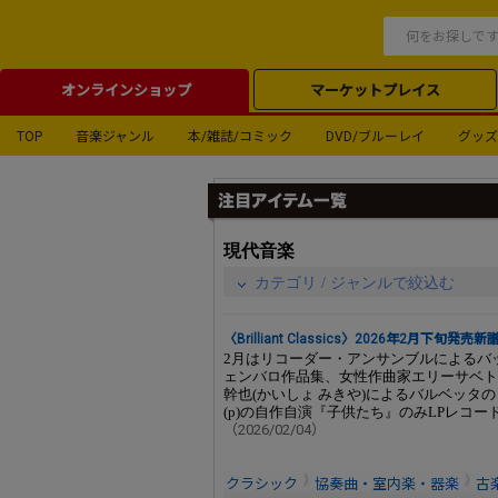
オンラインショップ
マーケットプレイス
TOP
音楽ジャンル
本/雑誌/コミック
DVD/ブルーレイ
グッズ
現代音楽
カテゴリ / ジャンルで絞込む
〈Brilliant Classics〉2026年2月下旬発
2月はリコーダー・アンサンブルによるバッハ、
ェンバロ作品集、女性作曲家エリーサベト・カ
幹也(かいしょ みきや)によるバルベッタ
(p)の自作自演『子供たち』のみLPレコード
（2026/02/04）
クラシック
協奏曲・室内楽・器楽
古