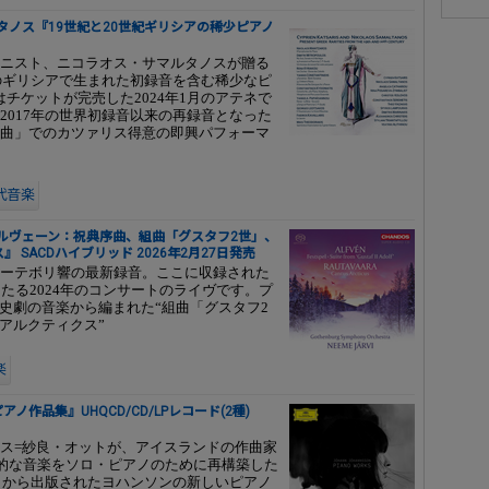
タノス『19世紀と20世紀ギリシアの稀少ピアノ
ニスト、ニコラオス・サマルタノスが贈る
紀のギリシアで生まれた初録音を含む稀少なピ
はチケットが完売した2024年1月のアテネで
2017年の世界初録音以来の再録音となった
曲」でのカツァリス得意の即興パフォーマ
代音楽
ルヴェーン：祝典序曲、組曲「グスタフ2世」、
SACDハイブリッド 2026年2月27日発売
ーテボリ響の最新録音。ここに収録された
たる2024年のコンサートのライヴです。プ
史劇の音楽から編まれた“組曲「グスタフ2
アルクティクス”
楽
作品集』UHQCD/CD/LPレコード(2種)
ス=紗良・オットが、アイスランドの作曲家
象徴的な音楽をソロ・ピアノのために再構築した
sic」から出版されたヨハンソンの新しいピアノ