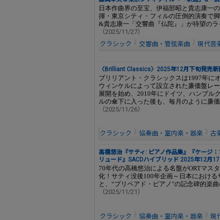
日本作曲界の至宝、伊福部昭と貴志康一の
揮・東京シティ・フィルの圧倒的演奏で脚
&貴志康一「交響曲『仏陀』」が待望のライ
（2025/11/27）
クラシック
交響曲・管弦楽曲
現代音
〈Brilliant Classics〉2025年12月下旬
ブリリアント・クラシックスは1997年
ウィンケルによって設立された廉価盤レー
展開を始め、2010年にドイツ、ハンブ
ルの傘下に入った後も、毎月のように廉価
（2025/11/26）
クラシック
協奏曲・室内楽・器楽
古
高橋悠治『サティ: ピアノ作品集』『ケージ
リュード』SACDハイブリッド 2025年12月1
70年代の高橋悠治による名盤がORTマス
化！サティ没後100年企画～日本におけ
と、“プリペアド・ピアノ"の記念碑的楽
（2025/11/21）
クラシック
協奏曲・室内楽・器楽
現