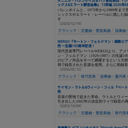
ダニエル・バレンボイム＆パリ管弦楽団 『ワ
ックス&エラート録音全集』 15枚組 2026年
バレンボイムと、1975年から1989年ま
シックスやエラート・レーベルに残した録
す
（2025/12/19）
クラシック
交響曲・管弦楽曲
協奏曲
WERGO『モートン・フェルドマン：複数ピア
売 ～生誕100周年記念！
現代音楽専門レーベルWERGOより、ア
ン・フェルドマン（1926-1987）の生誕
のピアノ作品をすべて網羅するという大胆
局で録音された音源を使用。さらに初録音
（2026/02/12）
クラシック
現代音楽
協奏曲・室内楽
サイモン・ラトル&ウィーン・フィル『ベートーヴ
売
音楽の聖地で起きた革命。ラトルとウィー
引き出した2002年の決定的ライヴ録音の
（2025/10/09）
クラシック
交響曲・管弦楽曲
現代音