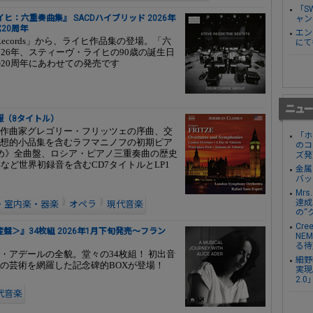
「S
：六重奏曲集』 SACDハイブリッド 2026年
ャン
20周年
エン
e Records」から、ライヒ作品集の登場。「六
にて
26年、スティーヴ・ライヒの90歳の誕生日
20周年にあわせての発売です
情報（8タイトル）
作曲家グレゴリー・フリッツェの序曲、交
「ホ
想的小品集を含むラフマニノフの初期ピア
のコ
め》全曲盤、ロシア・ピアノ三重奏曲の歴史
ズ発
など世界初録音を含むCD7タイトルとLP1
金属
バッ
Mr
達成し
・室内楽・器楽
オペラ
現代音楽
の“
Cre
＞』34枚組 2026年1月下旬発売～フラン
NE
る待
・アデールの全貌。堂々の34枚組！ 初出音
細野
の芸術を網羅した記念碑的BOXが登場！
実現。
2.
代音楽