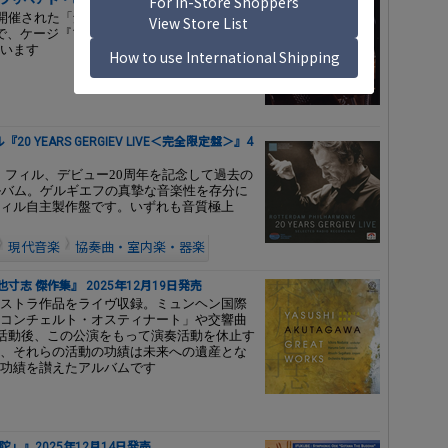
ena”でプリペアド・ピアノによるケージ作品が話題！
ナで開催された「角野隼斗 ピアノリサイタル
y ロート製薬」で、ケージ『プリペアド・ピアノのためのソ
います
YEARS GERGIEV LIVE＜完全限定盤＞』4
ム・フィル、デビュー20周年を記念して過去の
ルバム。ゲルギエフの真摯な音楽性を存分に
ィル自主製作盤です。いずれも音質極上
現代音楽
協奏曲・室内楽・器楽
志 傑作集』 2025年12月19日発売
ストラ作品をライヴ収録。ミュンヘン国際
コンチェルト・オスティナート」や交響曲
の活動後、この公演をもって演奏活動を休止す
、それらの活動の功績は未来への遺産とな
功績を讃えたアルバムです
」』2025年12月14日発売