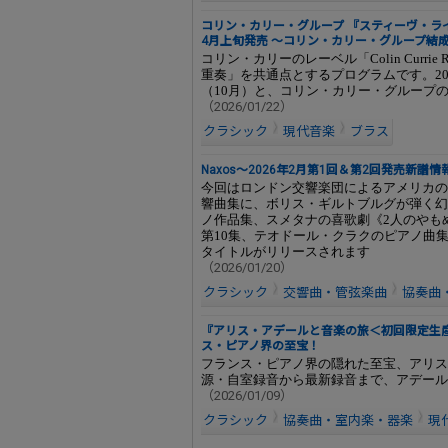
コリン・カリー・グループ 『スティーヴ・ライヒ
4月上旬発売 ～コリン・カリー・グループ結成
コリン・カリーのレーベル「Colin Curri
重奏」を共通点とするプログラムです。20
（10月）と、コリン・カリー・グループの
（2026/01/22）
クラシック
現代音楽
ブラス
Naxos～2026年2月第1回＆第2回発売新譜
今回はロンドン交響楽団によるアメリカの
響曲集に、ボリス・ギルトブルグが弾く幻
ノ作品集、スメタナの喜歌劇《2人のやも
第10集、テオドール・クラクのピアノ曲集
タイトルがリリースされます
（2026/01/20）
クラシック
交響曲・管弦楽曲
協奏曲
『アリス・アデールと音楽の旅＜初回限定生産盤
ス・ピアノ界の至宝！
フランス・ピアノ界の隠れた至宝、アリス
源・自室録音から最新録音まで、アデール
（2026/01/09）
クラシック
協奏曲・室内楽・器楽
現