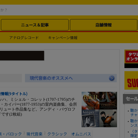
ニュース＆記事
店舗情報
アナログレコード
キャンペーン情報
現代音楽のオススメへ
売新譜情報(9タイトル)
ミシェル・コレット(1707-1795)のチ
イパー(1877-1953)の室内楽曲集、会所
のリュート作品集など。アンディ・パヴロフ
聴か
です(2枚組)
チャ
聴か
ンス
〈タ
楽・バロック
現代音楽
クラシック オムニバス
限定