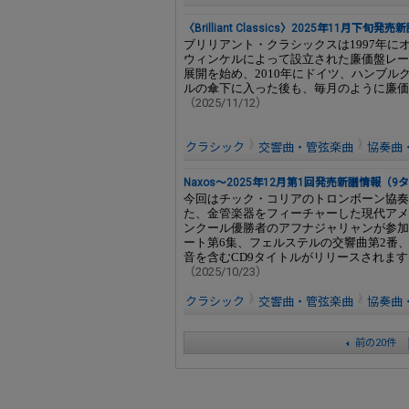
〈Brilliant Classics〉2025年11月下旬発
ブリリアント・クラシックスは1997年
ウィンケルによって設立された廉価盤レー
展開を始め、2010年にドイツ、ハンブ
ルの傘下に入った後も、毎月のように廉価
（2025/11/12）
クラシック
交響曲・管弦楽曲
協奏曲
Naxos～2025年12月第1回発売新譜情報（9
今回はチック・コリアのトロンボーン協奏
た、金管楽器をフィーチャーした現代アメ
ンクール優勝者のアフナジャリャンが参加
ート第6集、フェルステルの交響曲第2番
音を含むCD9タイトルがリリースされます
（2025/10/23）
クラシック
交響曲・管弦楽曲
協奏曲
前の20件