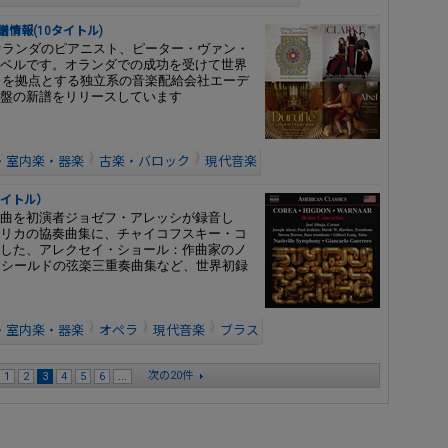
売新譜情報(10タイトル)
にオランダのピアニスト、ピーター・ヴァン・
ベルです。オランダでの成功を受けて世界
ルクを拠点とする独立系の音楽配給会社エーデ
盤の新譜をリリースしています
・室内楽・器楽
古楽・バロック
現代音楽
タイトル）
曲を初演者ジョゼフ・アレッシが録音し
リカの協奏曲集に、チャイコフスキー・コ
した、アレクセイ・ショール：作曲家のノ
、シールドの弦楽三重奏曲集など、世界初録
・室内楽・器楽
オペラ
現代音楽
ブラス
次の20件
1
2
3
4
5
6
...