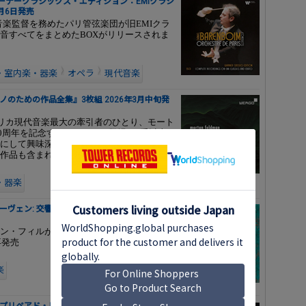
ーナークラシックス・エディション：EMIクラシ
3月6日発売
で音楽監督を務めたパリ管弦楽団が旧EMIクラ
音すべてをまとめたBOXがリリースされま
・室内楽・器楽
オペラ
現代音楽
ノのための作品全集』3枚組 2026年3月中旬発
メリカ現代音楽最大の牽引者のひとり、モート
100周年を記念するアルバムが登場。3手以上
にして興味深すぎる企画です。WDRの放送
作品も含まれています
・器楽
ェン: 交響曲全集』5枚組 2026年2月6日発
ン・フィルが仕掛けた、かつてない響きを
再発売
楽