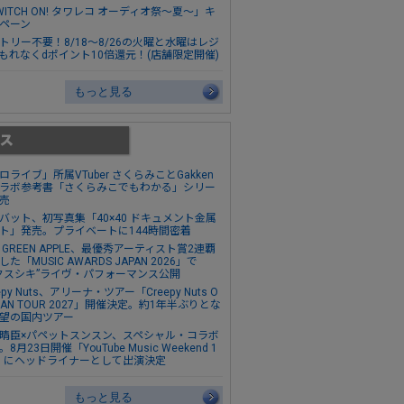
WITCH ON! タワレコ オーディオ祭～夏～」キ
ペーン
トリー不要！8/18～8/26の火曜と水曜はレジ
もれなくdポイント10倍還元！(店舗限定開催)
もっと見る
ロライブ」所属VTuber さくらみことGakken
ラボ参考書「さくらみこでもわかる」シリー
売
バット、初写真集「40×40 ドキュメント金属
ト」発売。プライベートに144時間密着
s. GREEN APPLE、最優秀アーティスト賞2連覇
た「MUSIC AWARDS JAPAN 2026」で
クスシキ”ライヴ・パフォーマンス公開
epy Nuts、アリーナ・ツアー「Creepy Nuts O
MAN TOUR 2027」開催決定。約1年半ぶりとな
望の国内ツアー
晴臣×パペットスンスン、スペシャル・コラボ
8月23日開催「YouTube Music Weekend 1
0」にヘッドライナーとして出演決定
もっと見る