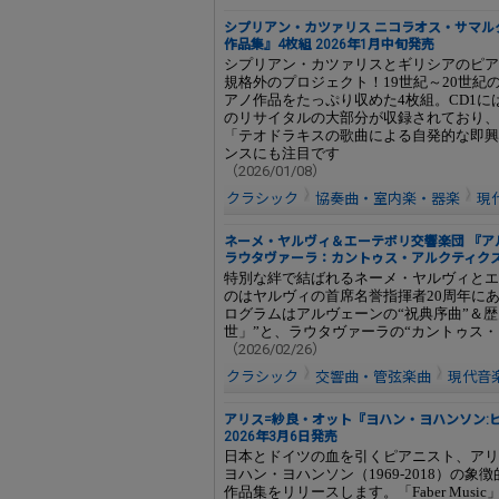
シプリアン・カツァリス ニコラオス・サマル
作品集』4枚組 2026年1月中旬発売
シプリアン・カツァリスとギリシアのピア
規格外のプロジェクト！19世紀～20世
アノ作品をたっぷり収めた4枚組。CD1に
のリサイタルの大部分が収録されており、
「テオドラキスの歌曲による自発的な即興
ンスにも注目です
（2026/01/08）
クラシック
協奏曲・室内楽・器楽
現
ネーメ・ヤルヴィ＆エーテボリ交響楽団 『ア
ラウタヴァーラ：カントゥス・アルクティクス』 
特別な絆で結ばれるネーメ・ヤルヴィとエ
のはヤルヴィの首席名誉指揮者20周年にあ
ログラムはアルヴェーンの“祝典序曲”＆歴
世」”と、ラウタヴァーラの“カントゥス・
（2026/02/26）
クラシック
交響曲・管弦楽曲
現代音
アリス=紗良・オット『ヨハン・ヨハンソン:ピアノ
2026年3月6日発売
日本とドイツの血を引くピアニスト、アリ
ヨハン・ヨハンソン（1969-2018）の
作品集をリリースします。「Faber Mu