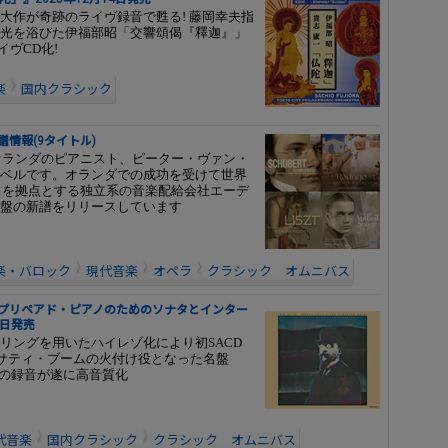
大作が奇跡のライヴ録音で甦る! 藤岡幸夫指
光を浴びた伊福部昭「交響頌偈『釋迦』」
ヴCD化!
楽
国内クラシック
発売新譜情報(9タイトル)
にオランダのピアニスト、ピーター・ヴァン・
ベルです。オランダでの成功を受けて世界
ルクを拠点とする独立系の音楽配給会社エーデ
盤の新譜をリリースしています
楽・バロック
現代音楽
オペラ
クラシック オムニバス
：プリペアド・ピアノのためのソナタとインター
7日発売
タリングを用いたハイレゾ化により初SACD
るサティ・ブームの火付け役となった名盤
曲の録音が遂に高音質化
代音楽
国内クラシック
クラシック オムニバス