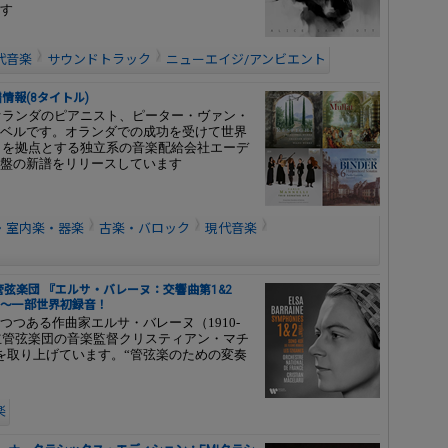
す
代音楽
サウンドトラック
ニューエイジ/アンビエント
売新譜情報(8タイトル)
にオランダのピアニスト、ピーター・ヴァン・
ベルです。オランダでの成功を受けて世界
ルクを拠点とする独立系の音楽配給会社エーデ
盤の新譜をリリースしています
・室内楽・器楽
古楽・バロック
現代音楽
弦楽団 『エルサ・バレーヌ：交響曲第1&2
売 ～一部世界初録音！
つある作曲家エルサ・バレーヌ（1910-
国立管弦楽団の音楽監督クリスティアン・マチ
を取り上げています。“管弦楽のための変奏
楽