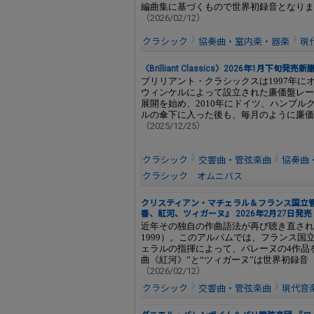
編曲集に基づくもので世界初録音となりま
（2026/02/12）
クラシック
協奏曲・室内楽・器楽
現
〈Brilliant Classics〉2026年1月下旬発
ブリリアント・クラシックスは1997年
ウィンケルによって設立された廉価盤レー
展開を始め、2010年にドイツ、ハンブ
ルの傘下に入った後も、毎月のように廉価
（2025/12/25）
クラシック
交響曲・管弦楽曲
協奏曲
クラシック オムニバス
クリスティアン・マチェラル＆フランス国立管
番、紅河、ツィガーヌ』 2026年2月27日発
近年その独自の作曲語法が再び聴き直されつ
1999）。このアルバムでは、フランス
ェラルの指揮によって、バレーヌの4作品
曲《紅河》”と“ツィガーヌ”は世界初録音
（2026/02/12）
クラシック
交響曲・管弦楽曲
現代音