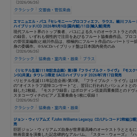
（2026/06/26）
クラシック
交響曲・管弦楽曲
エマニュエル・パユ『セレモニー～プロコフィエフ、ラウス、細川:フルート
ハイブリッド/CD 2026年9月9日(国内盤)/11日(輸入盤)発売
現代フルート界のトップ奏者、パユによる久々のオーケストラとの共
の録音。いずれも個性的で注目をあびるフルート協奏曲作品。プロコ
の管弦楽編曲)と細川作品は、積極的にフルート作品のレパートリー
身の委嘱作。※SACDハイブリッド盤は日本国内発売のみ
（2026/06/26）
クラシック
協奏曲・室内楽・器楽
ブラス
〈リヒテル生誕111年記念企画〉第3弾『フライブルク・ライヴ』『モスク
ンSQ共演』タワレコ限定 SACDハイブリッド 2026年7月17日発売
<リヒテル生誕111年記念企画>第3弾。『フライブルク・ライヴ』は1
の“オイストラフ追悼コンサート”と、翌日に行われたバシュメトと
録した2枚組。『モスクワ録音』はボロディン弦楽四重奏団とのドヴ
スタコーヴィチのピアノ五重奏曲を1枚に収録！
（2026/06/25）
クラシック
協奏曲・室内楽・器楽
ジョン・ウィリアムズ『John Williams Legacy』CD/LPレコード2枚組(2種
売
巨匠ジョン・ウィリアムズ自身が世界最高峰のオーケストラとともに
映画音楽を演奏した記念碑的なアルバム。『スター・ウォーズ』『ハ