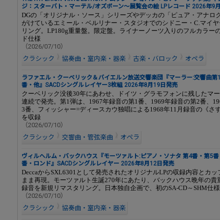
ジ：スターバト・マーテル/オズボーン～展覧会の絵 LPレコード 2026年9
DGの「オリジナル・ソース」シリーズやデッカの「ピュア・アナロ
がけているエミール・ベルリナー・スタジオでのシドニー・C.マイ
リング。LP180g重量盤。限定盤。ライナーノーツ入りのフルカラー
ド仕様
（2026/07/10）
クラシック
協奏曲・室内楽・器楽
古楽・バロック
オペラ
ラファエル・クーベリック＆バイエルン放送交響楽団『マーラー:交響曲第1
番・他』SACDシングルレイヤー3枚組 2026年8月19日発売
クーベリック没後30年にあわせ、ドイツ・グラモフォンに残したマー
連続で発売。第1弾は、1967年録音の第1番、1969年録音の第2番、19
3番、フィッシャー=ディースカウ独唱による1968年11月録音の《さ
を収録
（2026/07/10）
クラシック
交響曲・管弦楽曲
オペラ
ヴィルヘルム・バックハウス『モーツァルト:ピアノ・ソナタ 第4番・第5番・
番・ロンド』SACDシングルレイヤー 2026年8月12日発売
DeccaからSXL6301として発売されたオリジナルLPの収録内容とカ
まま再現。モーツァルト生誕270年にあたり、バックハウス晩年の貴
録音を新規リマスタリング。日本独自企画で、初のSA-CD～SHM仕
（2026/07/10）
クラシック
協奏曲・室内楽・器楽