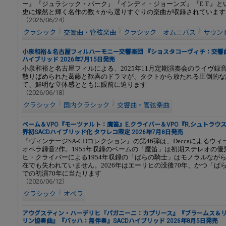
ー』『ジュラシック・パーク』『インディ・ジョーンズ』『E.T.』
史に燦然と輝く名作の数々から選りすぐりの楽曲が収録されています
（2026/06/24）
クラシック
交響曲・管弦楽曲
クラシック オムニバス
サウン
小泉和裕＆名古屋フィルハーモニー交響楽団 『ショスタコーヴィチ：交響曲第
ハイブリッド 2026年7月15日発売
小泉和裕と名古屋フィルによる、2025年11月定期演奏会のライヴ録
散りばめられた葛藤と歓喜のドラマが、タクトから放たれる圧倒的な
て、鮮明な立体感とともに眼前に迫ります
（2026/06/18）
クラシック
国内クラシック
交響曲・管弦楽曲
ベーム＆VPO『モーツァルト：魔笛』E.クライバー＆VPO『R.シュトラウ
界初SACDハイブリッド化 タワレコ限定 2026年7月8日発売
『ヴィンテージSA-CDコレクション』の第46弾は、Deccaによるウ
オペラ録音2作。1955年収録のベームの「魔笛」は初期ステレオの
ヒ・クライバーによる1954年収録の「ばらの騎士」はモノラルなが
在でも失われていません。2026年はエーリヒの没後70年、かつ「ば
での初演70年に当たります
（2026/06/12）
クラシック
オペラ
アウグスティン・ハーデリヒ『パガニーニ：カプリース』『ブラームス＆
リン協奏曲』『バッハ：無伴奏』SACDハイブリッド 2026年8月5日発売