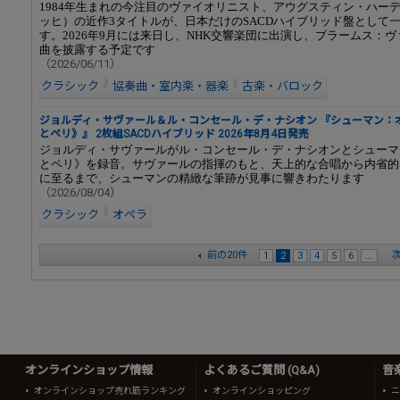
1984年生まれの今注目のヴァイオリニスト、アウグスティン・ハー
ッヒ）の近作3タイトルが、日本だけのSACDハイブリッド盤として
す。2026年9月には来日し、NHK交響楽団に出演し、ブラームス：
曲を披露する予定です
（2026/06/11）
クラシック
協奏曲・室内楽・器楽
古楽・バロック
ジョルディ・サヴァール＆ル・コンセール・デ・ナシオン 『シューマン：
とペリ》』 2枚組SACDハイブリッド 2026年8月4日発売
ジョルディ・サヴァールがル・コンセール・デ・ナシオンとシューマ
とペリ》を録音。サヴァールの指揮のもと、天上的な合唱から内省的
に至るまで、シューマンの精緻な筆跡が見事に響きわたります
（2026/08/04）
クラシック
オペラ
前の20件
次
1
2
3
4
5
6
...
オンラインショップ情報
よくあるご質問 (Q&A)
音
オンラインショップ売れ筋ランキング
オンラインショッピング
ニ