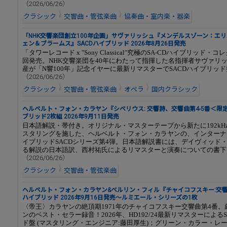
（2026/06/26）
クラシック
交響曲・管弦楽曲
協奏曲・室内楽・器楽
「NHK交響楽団創立100年企画」サヴァリッシュ『メンデルスゾーン：エ
ェン＆ブラームス』SACDハイブリッド 2026年8月26日発売
「タワーレコード x "Sony Classical"究極のSA-CDハイブリッド・
回発売。NHK交響楽団を40年にわたって指揮した名指揮者サヴァリ
産が「N響100年」記念イヤーに最新リマスターでSACDハイブリッ
（2026/06/26）
クラシック
交響曲・管弦楽曲
オペラ
国内クラシック
ヘルベルト・フォン・カラヤン『シベリウス: 交響詩、交響曲第4-5番＜限定
ブリッド2枚組 2026年9月11日発売
日本語解説・帯付き。オリジナル・マスターテープから新たに192kHz/2
スタリングを施した、ヘルベルト・フォン・カラヤンの、インターナ
イブリッドSACDシリーズ第4弾。日本語解説書には、デイヴィッド
る解説の日本語訳、西村祐氏によるリマスターと演奏についての書下
（2026/06/26）
クラシック
交響曲・管弦楽曲
ヘルベルト・フォン・カラヤン&ベルリン・フィル『チャイコフスキー:交響曲
ハイブリッド 2026年9月16日発売～ルミエール・シリーズの1枚
〈帝王〉カラヤンの絶頂期1971年のチャイコフスキー交響曲第4番
ンのベスト・セラー録音！2026年、HD192/24最新リマスターによる
ド盤 (マスタリング・エンジニア:藤田厚生)；グリーン・カラー・レ