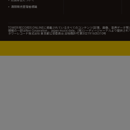
広告停止について
酒類販売管理者標識
TOWER RECORDS ONLINEに掲載されているすべてのコンテンツ(記事、画像、音声デ
情報の一部はRovi Corporation.、japan music data、(株)シーディージャーナルより提供
タワーレコード株式会社 東京都公安委員会 古物商許可 第302191605310号