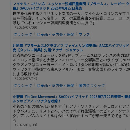
マイケル・コリンズ、エッシャー弦楽四重奏団『ブラームス、レーガー: 
曲』SACDハイブリッド 2026年8月27日発売
世界を代表するクラリネット奏者の一人、マイケル・コリンズがブラ
曲を再録音、そして名作レーガーの五重奏曲を初録音。ニューヨーク
動しているエッシャー弦楽四重奏団との共演です
（2026/07/09）
クラシック
協奏曲・室内楽・器楽
ブラス
辻彩奈『ブラームス&グラズノフ:ヴァイオリン協奏曲』SACDハイブリッド 2
売【タワレコ特典】先着:アナザージャケット
辻彩奈のソニーミュージック第2弾。ブラームスはフランスの実力派
ル・ロフェ指揮する大阪フィルハーモニー交響楽団とのライヴ（2025年
グラズノフはニューヨーク・メトロポリタン歌劇場が認めた注目の指
ウ・ワタナベ指揮する東京フィルハーモニー交響楽団とのライヴ（202
による収録です
（2026/07/14）
クラシック
協奏曲・室内楽・器楽
国内クラシック
小菅優『In One Movement』SACDハイブリッド 2026年7月22日発売
ルクのピアノ・ソナタを収録！
小菅のための書かれた藤倉大「ピアノ・ソナタ」と、チェロとピアノ
ドウパス」に、リストとベルクのそれぞれ生涯唯一のピアノ・ソナタ
グ。アルバムのタイトルは今回の収録曲すべてが単一楽章でできてい
る
（2026/07/08）