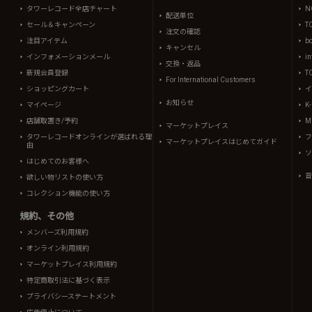
タワーレコード全店チャート
N
配送単位
セール＆キャンペーン
T
注文の確認
注目アイテム
b
キャンセル
インフォメーションメール
in
交換・返品
新規会員登録
T
For International Customers
ショッピングカート
イ
お知らせ
マイページ
K
店舗取置き/予約
Mi
マーケットプレイス
タワーレコードオンラインが選ばれる理
フ
マーケットプレイスはじめてガイド
由
ソ
はじめてのお客様へ
音
欲しい物リストの使い方
コレクション機能の使い方
規約、その他
メンバーズ利用規約
オンライン利用規約
マーケットプレイス利用規約
特定商取引法に基づく表示
プライバシーステートメント