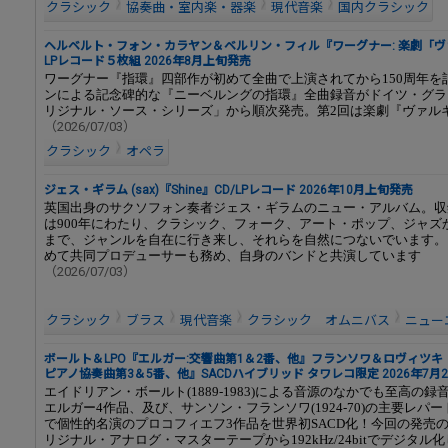
クラシック
協奏曲・室内楽・器楽
現代音楽
国内クラシック
ヘルベルト・フォン・カラヤン＆ベルリン・フィル『ワーグナー: 楽劇「
LPレコード５枚組 2026年8月上旬発売
ワーグナー『指環』四部作が初めて全曲で上演されてから150周年を
ンによる記念碑的な『ニーベルングの指環』全曲録音がドイツ・グラ
リジナル・ソース・シリーズ」から順次発売。第2回は楽劇『ヴァル
（2026/07/03）
クラシック
オペラ
ジェス・ギラム (sax)『Shine』CD/LPレコード 2026年10月上旬発売
英国出身のサクソフォン奏者ジェス・ギラムのニュー・アルバム。収
は900年にわたり、クラシック、フォーク、アート・ポップ、ジャズ
まで、ジャンルを自在に行き来し、それらを自然につないでいます。
めて共同プロデューサーも務め、自身のバンドと共演しています
（2026/07/03）
クラシック
ブラス
現代音楽
クラシック オムニバス
ニュー
ボールト＆LPO『エルガー:交響曲第1＆2番、他』フランソワ＆ロヴィツキ
ピアノ協奏曲第3＆5番、他』SACDハイブリッド タワレコ限定 2026年7月
エイドリアン・ボールト(1889-1983)による音源のなかでも至高の
エルガー4作品、及び、サンソン・フランソワ(1924-70)の主要レパ
で個性的名演のプロコフィエフ3作品を世界初SACD化！今回の発売
リジナル・アナログ・マスターテープから192kHz/24bitでデジタル