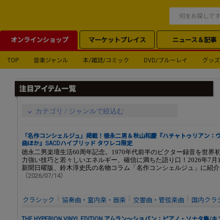
オンラインショップ
マーケットプレイス
ニュース＆記事
TOP
音楽ジャンル
本/雑誌/コミック
DVD/ブルーレイ
グッズ
カテゴリ / ジャンルで絞込む
「名作コンシェルジュ」掲載！徳永二男＆秋山和慶『ハチャトゥリアン：
曲ほか』SACDハイブリッド タワレコ限定
徳永二男楽壇生活60周年記念。1970年代前半のビクター録音を世界初
力強い技巧と若々しいエネルギー、確信に満ちた語り口！2026年7月
新聞日曜版、鈴木淳史氏の名物コラム「名作コンシェルジュ」に紹介
（2026/07/14）
クラシック
協奏曲・室内楽・器楽
交響曲・管弦楽曲
国内クラ
THE HYPERION VINYL EDITION アムラン～ショパン：ピアノ・ソナタ